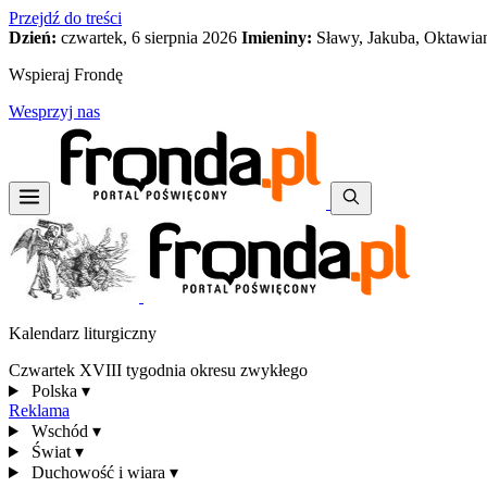
Przejdź do treści
Dzień:
czwartek, 6 sierpnia 2026
Imieniny:
Sławy, Jakuba, Oktawia
Wspieraj Frondę
Wesprzyj nas
Kalendarz liturgiczny
Czwartek XVIII tygodnia okresu zwykłego
Polska
▾
Reklama
Wschód
▾
Świat
▾
Duchowość i wiara
▾