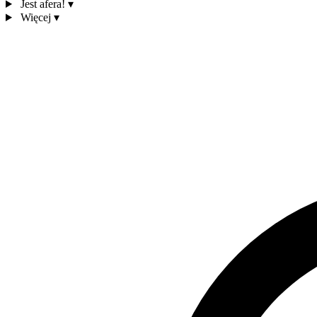
Jest afera!
▾
Więcej
▾