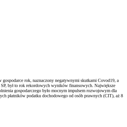
 w gospodarce rok, naznaczony negatywnymi skutkami Covod19, a
k SP, był to rok rekordowych wyników finansowych. Największe
powolnienia gospodarczego było mocnym impulsem rozwojowym dla
kszych płatników podatku dochodowego od osób prawnych (CIT), aż 8