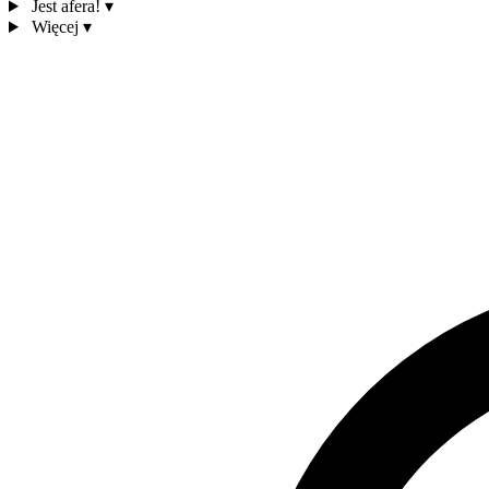
Jest afera!
▾
Więcej
▾