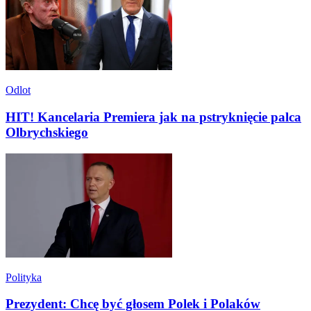
Odlot
HIT! Kancelaria Premiera jak na pstryknięcie palca
Olbrychskiego
Polityka
Prezydent: Chcę być głosem Polek i Polaków