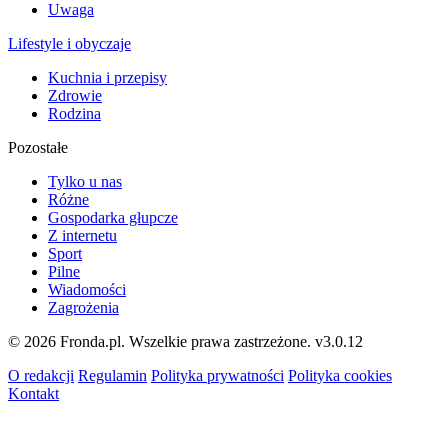
Uwaga
Lifestyle i obyczaje
Kuchnia i przepisy
Zdrowie
Rodzina
Pozostałe
Tylko u nas
Różne
Gospodarka głupcze
Z internetu
Sport
Pilne
Wiadomości
Zagrożenia
© 2026 Fronda.pl. Wszelkie prawa zastrzeżone.
v3.0.12
O redakcji
Regulamin
Polityka prywatności
Polityka cookies
Kontakt