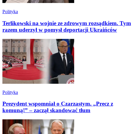
Polityka
Terlikowski na wojnie ze zdrowym rozsądkiem. Tym
razem uderzył w pomysł deportacji Ukraińców
Polityka
Prezydent wspomniał o Czarzastym. „Precz z
komuną!” – zaczął skandować tłum