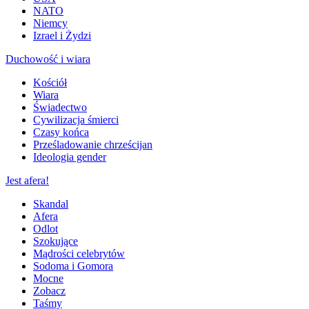
NATO
Niemcy
Izrael i Żydzi
Duchowość i wiara
Kościół
Wiara
Świadectwo
Cywilizacja śmierci
Czasy końca
Prześladowanie chrześcijan
Ideologia gender
Jest afera!
Skandal
Afera
Odlot
Szokujące
Mądrości celebrytów
Sodoma i Gomora
Mocne
Zobacz
Taśmy