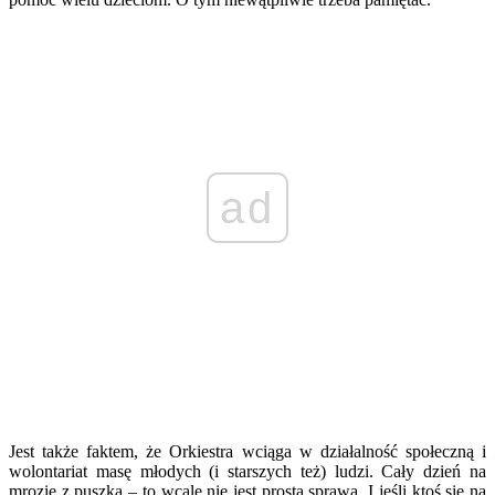
ad
Jest także faktem, że Orkiestra wciąga w działalność społeczną i
wolontariat masę młodych (i starszych też) ludzi. Cały dzień na
mrozie z puszką – to wcale nie jest prosta sprawa. I jeśli ktoś się na