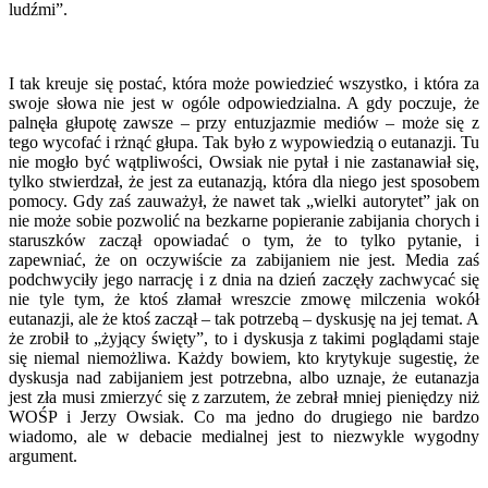
ludźmi”.
I tak kreuje się postać, która może powiedzieć wszystko, i która za
swoje słowa nie jest w ogóle odpowiedzialna. A gdy poczuje, że
palnęła głupotę zawsze – przy entuzjazmie mediów – może się z
tego wycofać i rżnąć głupa. Tak było z wypowiedzią o eutanazji. Tu
nie mogło być wątpliwości, Owsiak nie pytał i nie zastanawiał się,
tylko stwierdzał, że jest za eutanazją, która dla niego jest sposobem
pomocy. Gdy zaś zauważył, że nawet tak „wielki autorytet” jak on
nie może sobie pozwolić na bezkarne popieranie zabijania chorych i
staruszków zaczął opowiadać o tym, że to tylko pytanie, i
zapewniać, że on oczywiście za zabijaniem nie jest. Media zaś
podchwyciły jego narrację i z dnia na dzień zaczęły zachwycać się
nie tyle tym, że ktoś złamał wreszcie zmowę milczenia wokół
eutanazji, ale że ktoś zaczął – tak potrzebą – dyskusję na jej temat. A
że zrobił to „żyjący święty”, to i dyskusja z takimi poglądami staje
się niemal niemożliwa. Każdy bowiem, kto krytykuje sugestię, że
dyskusja nad zabijaniem jest potrzebna, albo uznaje, że eutanazja
jest zła musi zmierzyć się z zarzutem, że zebrał mniej pieniędzy niż
WOŚP i Jerzy Owsiak. Co ma jedno do drugiego nie bardzo
wiadomo, ale w debacie medialnej jest to niezwykle wygodny
argument.