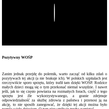
Play
Pozytywny WOŚP
Zanim jednak przejdę do polemik, warto zacząć od kilku zdań o
pozytywach tej akcji (a nie brakuje ich). W polskich szpitalach jest
rzeczywiście sporo sprzętu, który trafił tam dzięki WOŚP. Rodzice
małych dzieci mogą się o tym przekonać niemal wszędzie. I nawet
jeśli, jak to się często powtarza na rozmaitych forach, część z tego
sprzętu jest źle wykorzystywanego, a granie zdejmuje
odpowiedzialność za służbę zdrowia z państwa i przenosi ją na
akcję, to nie sposób zanegować, że dzięki tej akcji można było
pomóc wielu dzieciom. O tym niewątpliwie trzeba pamiętać.