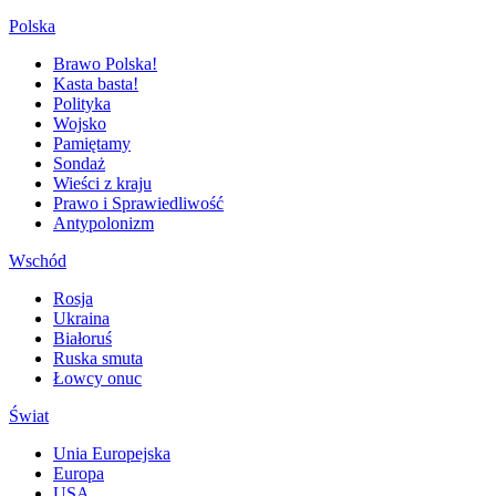
Polska
Brawo Polska!
Kasta basta!
Polityka
Wojsko
Pamiętamy
Sondaż
Wieści z kraju
Prawo i Sprawiedliwość
Antypolonizm
Wschód
Rosja
Ukraina
Białoruś
Ruska smuta
Łowcy onuc
Świat
Unia Europejska
Europa
USA