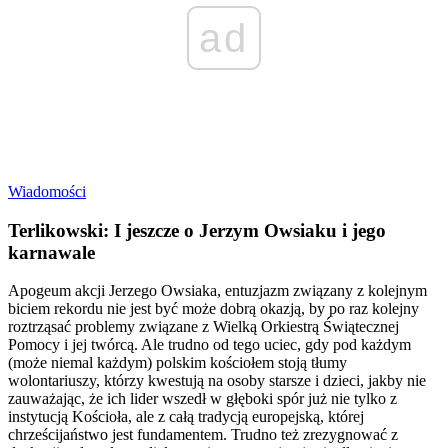
ad
Wiadomości
Terlikowski: I jeszcze o Jerzym Owsiaku i jego
karnawale
Apogeum akcji Jerzego Owsiaka, entuzjazm związany z kolejnym
biciem rekordu nie jest być może dobrą okazją, by po raz kolejny
roztrząsać problemy związane z Wielką Orkiestrą Świątecznej
Pomocy i jej twórcą. Ale trudno od tego uciec, gdy pod każdym
(może niemal każdym) polskim kościołem stoją tłumy
wolontariuszy, którzy kwestują na osoby starsze i dzieci, jakby nie
zauważając, że ich lider wszedł w głęboki spór już nie tylko z
instytucją Kościoła, ale z całą tradycją europejską, której
chrześcijaństwo jest fundamentem. Trudno też zrezygnować z