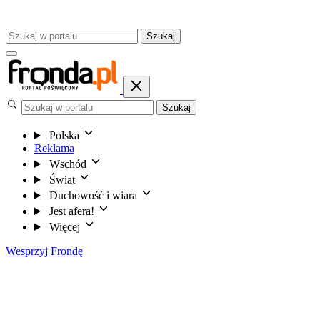
Szukaj
Szukaj
Polska
Reklama
Wschód
Świat
Duchowość i wiara
Jest afera!
Więcej
Wesprzyj Frondę