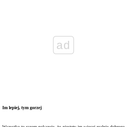
ad
Im lepiej, tym gorzej
Wszystko to razem pokazuje, że niestety im więcej realnie dobrego