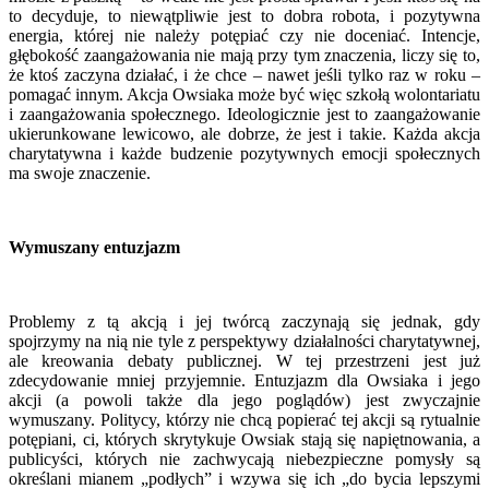
to decyduje, to niewątpliwie jest to dobra robota, i pozytywna
energia, której nie należy potępiać czy nie doceniać. Intencje,
głębokość zaangażowania nie mają przy tym znaczenia, liczy się to,
że ktoś zaczyna działać, i że chce – nawet jeśli tylko raz w roku –
pomagać innym. Akcja Owsiaka może być więc szkołą wolontariatu
i zaangażowania społecznego. Ideologicznie jest to zaangażowanie
ukierunkowane lewicowo, ale dobrze, że jest i takie. Każda akcja
charytatywna i każde budzenie pozytywnych emocji społecznych
ma swoje znaczenie.
Wymuszany entuzjazm
Problemy z tą akcją i jej twórcą zaczynają się jednak, gdy
spojrzymy na nią nie tyle z perspektywy działalności charytatywnej,
ale kreowania debaty publicznej. W tej przestrzeni jest już
zdecydowanie mniej przyjemnie. Entuzjazm dla Owsiaka i jego
akcji (a powoli także dla jego poglądów) jest zwyczajnie
wymuszany. Politycy, którzy nie chcą popierać tej akcji są rytualnie
potępiani, ci, których skrytykuje Owsiak stają się napiętnowania, a
publicyści, których nie zachwycają niebezpieczne pomysły są
określani mianem „podłych” i wzywa się ich „do bycia lepszymi