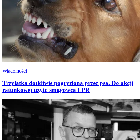
Wiadomości
Trzylatka dotkliwie pogryziona przez psa. Do akcji
ratunkowej użyto śmigłowca LPR