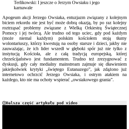
Terlikowski: I jeszcze o Jerzym Owsiaku i jego
karnawale
Apogeum akcji Jerzego Owsiaka, entuzjazm związany z kolejnym
biciem rekordu nie jest być może dobrą okazją, by po raz kolejny
roztrząsać problemy związane z Wielką Orkiestrą Świątecznej
Pomocy i jej twórcą. Ale trudno od tego uciec, gdy pod każdym
(może niemal każdym) polskim kościołem stoją tłumy
wolontariuszy, którzy kwestują na osoby starsze i dzieci, jakby nie
zauważając, że ich lider wszedł w głęboki spór już nie tylko z
instytucją Kościoła, ale z całą tradycją europejską, której
chrześcijaństwo jest fundamentem. Trudno też zrezygnować z
dyskusji, gdy cały medialny mainstream zajmuje się dławieniem
jakiejkolwiek krytyki „świętego Eutanazego”, jak zdążono już
internetowo ochrzcić Jerzego Owsiaka, i ostrym atakiem na
każdego, kto nie ma ochoty wspierać „owsiakowego grania”.
Dalsza część artykułu pod video