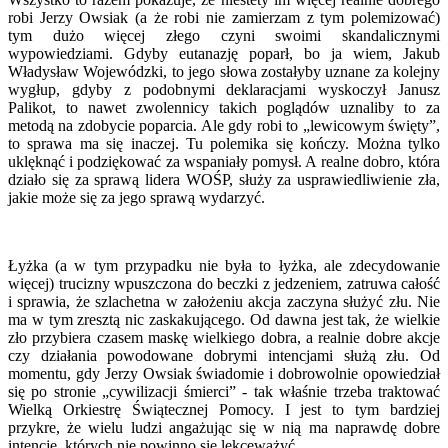
robi Jerzy Owsiak (a że robi nie zamierzam z tym polemizować)
tym dużo więcej złego czyni swoimi skandalicznymi
wypowiedziami. Gdyby eutanazję poparł, bo ja wiem, Jakub
Władysław Wojewódzki, to jego słowa zostałyby uznane za kolejny
wygłup, gdyby z podobnymi deklaracjami wyskoczył Janusz
Palikot, to nawet zwolennicy takich poglądów uznaliby to za
metodą na zdobycie poparcia. Ale gdy robi to „lewicowym święty”,
to sprawa ma się inaczej. Tu polemika się kończy. Można tylko
uklęknąć i podziękować za wspaniały pomysł. A realne dobro, która
działo się za sprawą lidera WOŚP, służy za usprawiedliwienie zła,
jakie może się za jego sprawą wydarzyć.
Łyżka (a w tym przypadku nie była to łyżka, ale zdecydowanie
więcej) trucizny wpuszczona do beczki z jedzeniem, zatruwa całość
i sprawia, że szlachetna w założeniu akcja zaczyna służyć złu. Nie
ma w tym zresztą nic zaskakującego. Od dawna jest tak, że wielkie
zło przybiera czasem maskę wielkiego dobra, a realnie dobre akcje
czy działania powodowane dobrymi intencjami służą złu. Od
momentu, gdy Jerzy Owsiak świadomie i dobrowolnie opowiedział
się po stronie „cywilizacji śmierci” - tak właśnie trzeba traktować
Wielką Orkiestrę Świątecznej Pomocy. I jest to tym bardziej
przykre, że wielu ludzi angażując się w nią ma naprawdę dobre
intencje, których nie powinno się lekceważyć.