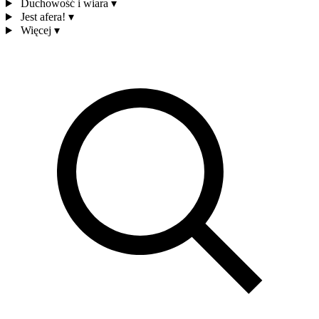
Duchowość i wiara
▾
Jest afera!
▾
Więcej
▾