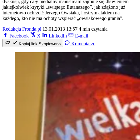
dyskusji, gdy cały medialny mainstream zajmuje się dławieniem
jakiejkolwiek krytyki „świętego Eutanazego”, jak zdążono już
internetowo ochrzcić Jerzego Owsiaka, i ostrym atakiem na
każdego, kto nie ma ochoty wspierać „owsiakowego grania”.
Redakcja Fronda.pl
13.01.2013 13:57
4 min czytania
Facebook
X
LinkedIn
E-mail
Komentarze
Kopiuj link
Skopiowano