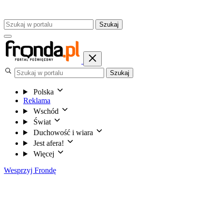
Szukaj
Szukaj
Polska
Reklama
Wschód
Świat
Duchowość i wiara
Jest afera!
Więcej
Wesprzyj Frondę