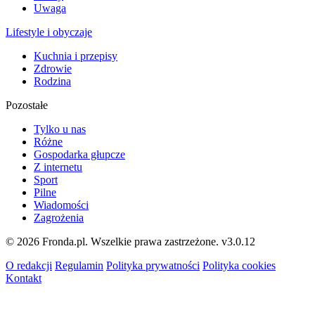
Uwaga
Lifestyle i obyczaje
Kuchnia i przepisy
Zdrowie
Rodzina
Pozostałe
Tylko u nas
Różne
Gospodarka głupcze
Z internetu
Sport
Pilne
Wiadomości
Zagrożenia
© 2026 Fronda.pl. Wszelkie prawa zastrzeżone.
v3.0.12
O redakcji
Regulamin
Polityka prywatności
Polityka cookies
Kontakt