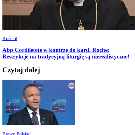
Kościół
Abp Cordileone w kontrze do kard. Roche:
Restrykcje na tradycyjną liturgię są nierealistyczne!
Czytaj dalej
Brawo Polska!