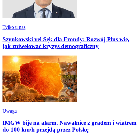
Tylko u nas
Szynkowski vel Sęk dla Frondy: Rozwój Plus wie,
jak zniwelować kryzys demograficzny
Uwaga
IMGW bije na alarm. Nawałnice z gradem i wiatrem
do 100 km/h przejdą przez Polskę