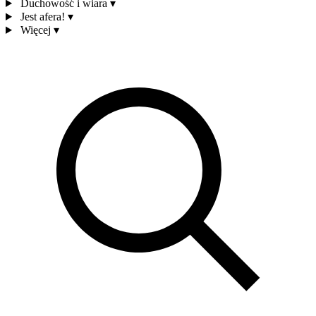
Duchowość i wiara
▾
Jest afera!
▾
Więcej
▾