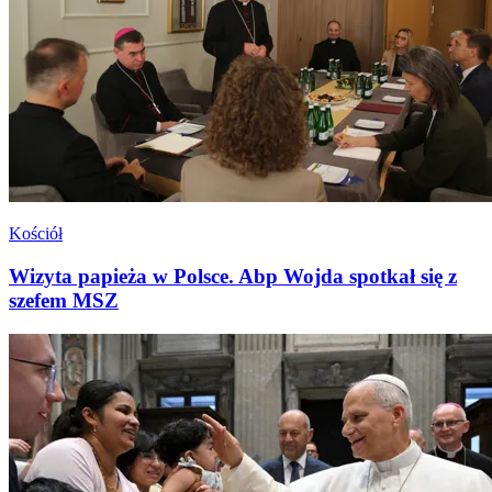
Kościół
Wizyta papieża w Polsce. Abp Wojda spotkał się z
szefem MSZ