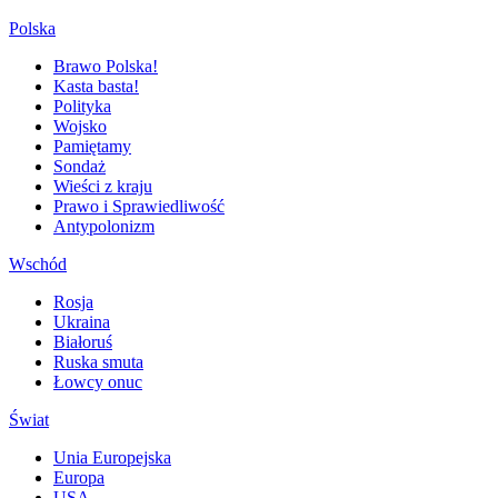
Polska
Brawo Polska!
Kasta basta!
Polityka
Wojsko
Pamiętamy
Sondaż
Wieści z kraju
Prawo i Sprawiedliwość
Antypolonizm
Wschód
Rosja
Ukraina
Białoruś
Ruska smuta
Łowcy onuc
Świat
Unia Europejska
Europa
USA