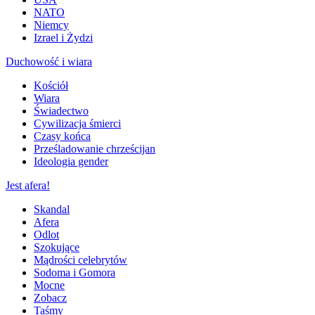
NATO
Niemcy
Izrael i Żydzi
Duchowość i wiara
Kościół
Wiara
Świadectwo
Cywilizacja śmierci
Czasy końca
Prześladowanie chrześcijan
Ideologia gender
Jest afera!
Skandal
Afera
Odlot
Szokujące
Mądrości celebrytów
Sodoma i Gomora
Mocne
Zobacz
Taśmy