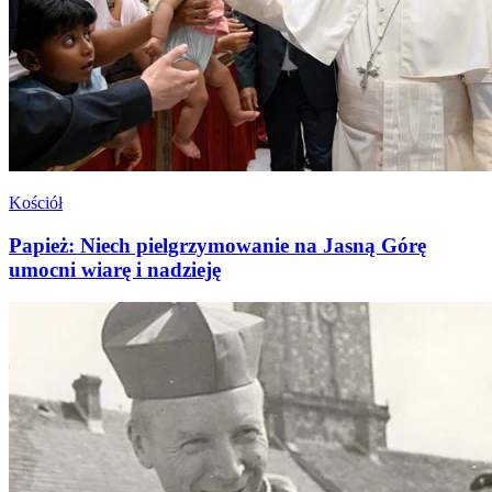
Kościół
Papież: Niech pielgrzymowanie na Jasną Górę
umocni wiarę i nadzieję