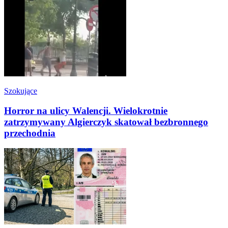
Szokujące
Horror na ulicy Walencji. Wielokrotnie
zatrzymywany Algierczyk skatował bezbronnego
przechodnia