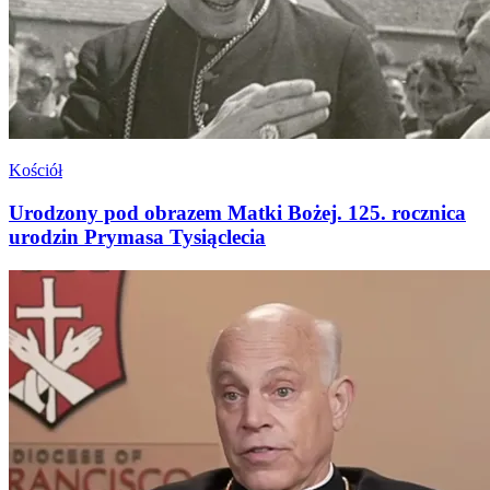
Kościół
Urodzony pod obrazem Matki Bożej. 125. rocznica
urodzin Prymasa Tysiąclecia