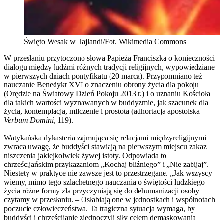
Święto Wesak w Tajlandi/Fot. Wikimedia Commons
W przesłaniu przytoczono słowa Papieża Franciszka o konieczności
dialogu między ludźmi różnych tradycji religijnych, wypowiedziane
w pierwszych dniach pontyfikatu (20 marca). Przypomniano też
nauczanie Benedykt XVI o znaczeniu obrony życia dla pokoju
(Orędzie na Światowy Dzień Pokoju 2013 r.) i o uznaniu Kościoła
dla takich wartości wyznawanych w buddyzmie, jak szacunek dla
życia, kontemplacja, milczenie i prostota (adhortacja apostolska
Verbum Domini
, 119).
Watykańska dykasteria zajmująca się relacjami międzyreligijnymi
zwraca uwagę, że buddyści stawiają na pierwszym miejscu zakaz
niszczenia jakiejkolwiek żywej istoty. Odpowiada to
chrześcijańskim przykazaniom „Kochaj bliźniego” i „Nie zabijaj”.
Niestety w praktyce nie zawsze jest to przestrzegane. „Jak wszyscy
wiemy, mimo tego szlachetnego nauczania o świętości ludzkiego
życia różne formy zła przyczyniają się do dehumanizacji osoby –
czytamy w przesłaniu. – Osłabiają one w jednostkach i wspólnotach
poczucie człowieczeństwa. Ta tragiczna sytuacja wymaga, by
buddyści i chrześcijanie zjednoczyli siły celem demaskowania