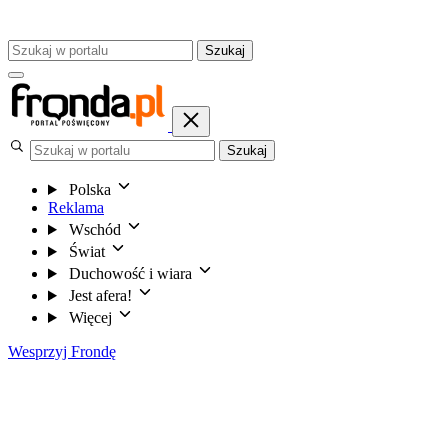
Szukaj
Szukaj
Polska
Reklama
Wschód
Świat
Duchowość i wiara
Jest afera!
Więcej
Wesprzyj Frondę