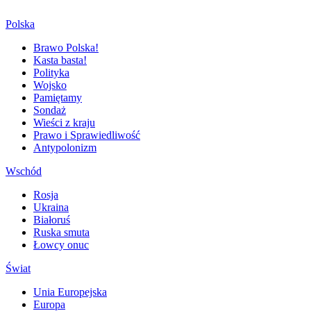
Polska
Brawo Polska!
Kasta basta!
Polityka
Wojsko
Pamiętamy
Sondaż
Wieści z kraju
Prawo i Sprawiedliwość
Antypolonizm
Wschód
Rosja
Ukraina
Białoruś
Ruska smuta
Łowcy onuc
Świat
Unia Europejska
Europa