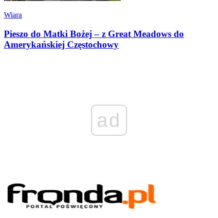
Wiara
Pieszo do Matki Bożej – z Great Meadows do
Amerykańskiej Częstochowy
ad