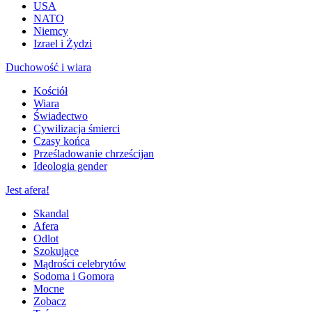
USA
NATO
Niemcy
Izrael i Żydzi
Duchowość i wiara
Kościół
Wiara
Świadectwo
Cywilizacja śmierci
Czasy końca
Prześladowanie chrześcijan
Ideologia gender
Jest afera!
Skandal
Afera
Odlot
Szokujące
Mądrości celebrytów
Sodoma i Gomora
Mocne
Zobacz