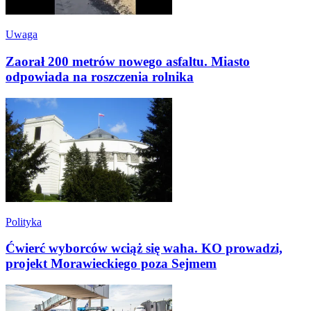
Uwaga
Zaorał 200 metrów nowego asfaltu. Miasto
odpowiada na roszczenia rolnika
Polityka
Ćwierć wyborców wciąż się waha. KO prowadzi,
projekt Morawieckiego poza Sejmem