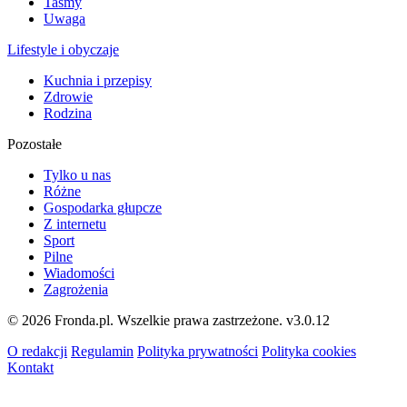
Taśmy
Uwaga
Lifestyle i obyczaje
Kuchnia i przepisy
Zdrowie
Rodzina
Pozostałe
Tylko u nas
Różne
Gospodarka głupcze
Z internetu
Sport
Pilne
Wiadomości
Zagrożenia
© 2026 Fronda.pl. Wszelkie prawa zastrzeżone.
v3.0.12
O redakcji
Regulamin
Polityka prywatności
Polityka cookies
Kontakt