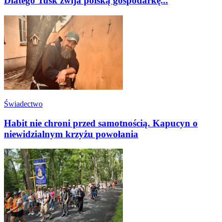
Dlatego Tusk zwija polską gospodarkę...
Świadectwo
Habit nie chroni przed samotnością. Kapucyn o
niewidzialnym krzyżu powołania