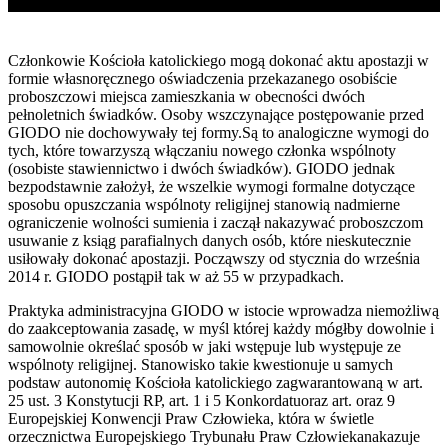
Członkowie Kościoła katolickiego mogą dokonać aktu apostazji w
formie własnoręcznego oświadczenia przekazanego osobiście
proboszczowi miejsca zamieszkania w obecności dwóch
pełnoletnich świadków. Osoby wszczynające postępowanie przed
GIODO nie dochowywały tej formy.Są to analogiczne wymogi do
tych, które towarzyszą włączaniu nowego członka wspólnoty
(osobiste stawiennictwo i dwóch świadków). GIODO jednak
bezpodstawnie założył, że wszelkie wymogi formalne dotyczące
sposobu opuszczania wspólnoty religijnej stanowią nadmierne
ograniczenie wolności sumienia i zaczął nakazywać proboszczom
usuwanie z ksiąg parafialnych danych osób, które nieskutecznie
usiłowały dokonać apostazji. Począwszy od stycznia do września
2014 r. GIODO postąpił tak w aż 55 w przypadkach.
Praktyka administracyjna GIODO w istocie wprowadza niemożliwą
do zaakceptowania zasadę, w myśl której każdy mógłby dowolnie i
samowolnie określać sposób w jaki wstępuje lub występuje ze
wspólnoty religijnej. Stanowisko takie kwestionuje u samych
podstaw autonomię Kościoła katolickiego zagwarantowaną w art.
25 ust. 3 Konstytucji RP, art. 1 i 5 Konkordatuoraz art. oraz 9
Europejskiej Konwencji Praw Człowieka, która w świetle
orzecznictwa Europejskiego Trybunału Praw Człowiekanakazuje