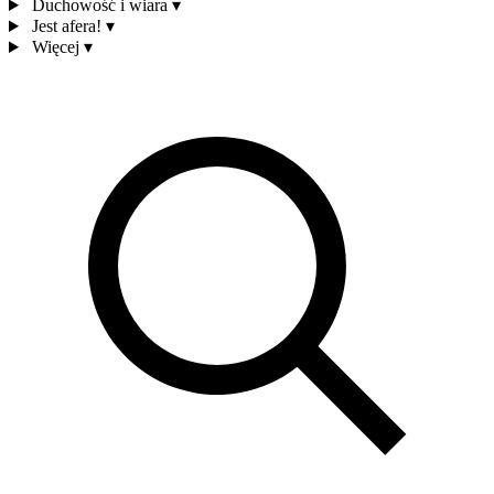
Duchowość i wiara
▾
Jest afera!
▾
Więcej
▾