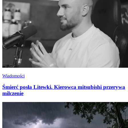
Wiadomości
Śmierć posła Litewki. Kierowca mitsubishi przerywa
milczenie