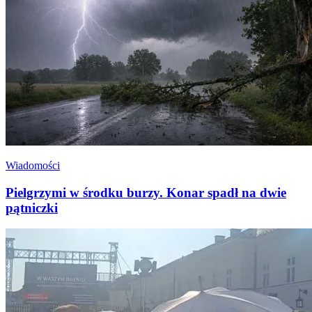
Wiadomości
Pielgrzymi w środku burzy. Konar spadł na dwie
pątniczki