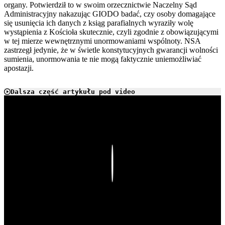
organy. Potwierdził to w swoim orzecznictwie Naczelny Sąd
Administracyjny nakazując GIODO badać, czy osoby domagające
się usunięcia ich danych z ksiąg parafialnych wyraziły wolę
wystąpienia z Kościoła skutecznie, czyli zgodnie z obowiązującymi
w tej mierze wewnętrznymi unormowaniami wspólnoty. NSA
zastrzegł jedynie, że w świetle konstytucyjnych gwarancji wolności
sumienia, unormowania te nie mogą faktycznie uniemożliwiać
apostazji.
Dalsza część artykułu pod video
Play