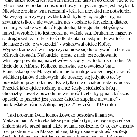
tylko sposoby podania duszom strawy - najważniejszy jest przykład.
Niewiele zrobimy tymi rzeczami - jeśli ich przykład nie potwierdzi.
Najwięcej robi żywy przykład. Jeśli byłoby to, co głosimy, na
zewnątrz tylko, a nie wewnątrz nas - będzie to faryzeizm. dlatego
musimy w sobie wyrabiać tego ducha, którego chcielibyśmy w
innych wyrobić. I to jest rzeczą najważniejszą. Drukarnie, maszyny
są drugorzędne. I o tyle te środki działania będą miały wartość - o
ile nasze życie je wyprzedzi” - wskazywał ojciec Kolbe.
Wyprzedzanie zaś własnego życia może się dokonywać na bardzo
różnych drogach. Najbardziej prostą z nich jest zachowanie
własnego powołania, nawet wówczas gdy jest to bardzo trudne. W
liście do o. Alfonsa Kolbego martwiąc się o swojego brata
Franciszka ojciec Maksymilian nie formułuje wobec niego jakichś
wielkich planów duchowych, ale troszczy się jedynie o to, by
pozostał on przy rodzinie. “Byle tylko nie chciał od rodziny uciec.
Przecież jako ojciec rodziny ma też ścisły i siedzieć z babą i
chociażby nawet z powodu niewierność trzeba by ją na jakiś czas
opuścić, to przecież jest jeszcze dziecko zupełnie niewinne” -
podkreślał w liście z Zakopanego z 25 września 1926 roku.
Taki program życia jednostkowego pozostawił nam św.
Maksymilian. Ale trzeba także pamiętać o tym, że jego męczeńska
śmierć stawia przed nami także pytania społeczne. O to, czy chcemy
być po stronie ojca Maksymiliana, który uznaje godność każðego
życia ludzkiego czy też jego opraców, którzy uznawali, że sama