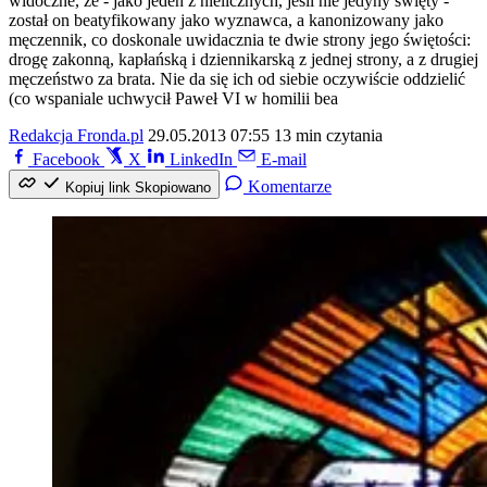
widoczne, że - jako jeden z nielicznych, jeśli nie jedyny święty -
został on beatyfikowany jako wyznawca, a kanonizowany jako
męczennik, co doskonale uwidacznia te dwie strony jego świętości:
drogę zakonną, kapłańską i dziennikarską z jednej strony, a z drugiej
męczeństwo za brata. Nie da się ich od siebie oczywiście oddzielić
(co wspaniale uchwycił Paweł VI w homilii bea
Redakcja Fronda.pl
29.05.2013 07:55
13 min czytania
Facebook
X
LinkedIn
E-mail
Komentarze
Kopiuj link
Skopiowano