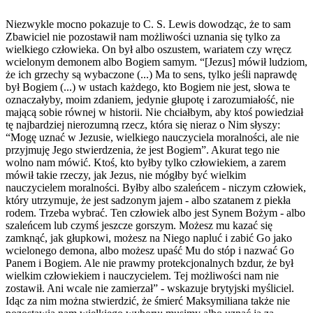
Niezwykle mocno pokazuje to C. S. Lewis dowodząc, że to sam
Zbawiciel nie pozostawił nam możliwości uznania się tylko za
wielkiego człowieka. On był albo oszustem, wariatem czy wręcz
wcielonym demonem albo Bogiem samym. “[Jezus] mówił ludziom,
że ich grzechy są wybaczone (...) Ma to sens, tylko jeśli naprawdę
był Bogiem (...) w ustach każdego, kto Bogiem nie jest, słowa te
oznaczałyby, moim zdaniem, jedynie głupotę i zarozumiałość, nie
mającą sobie równej w historii. Nie chciałbym, aby ktoś powiedział
tę najbardziej nierozumną rzecz, która się nieraz o Nim słyszy:
“Mogę uznać w Jezusie, wielkiego nauczyciela moralności, ale nie
przyjmuję Jego stwierdzenia, że jest Bogiem”. Akurat tego nie
wolno nam mówić. Ktoś, kto byłby tylko człowiekiem, a zarem
mówił takie rzeczy, jak Jezus, nie mógłby być wielkim
nauczycielem moralności. Byłby albo szaleńcem - niczym człowiek,
który utrzymuje, że jest sadzonym jajem - albo szatanem z piekła
rodem. Trzeba wybrać. Ten człowiek albo jest Synem Bożym - albo
szaleńcem lub czymś jeszcze gorszym. Możesz mu kazać się
zamknąć, jak głupkowi, możesz na Niego napluć i zabić Go jako
wcielonego demona, albo możesz upaść Mu do stóp i nazwać Go
Panem i Bogiem. Ale nie prawmy protekcjonalnych bzdur, że był
wielkim człowiekiem i nauczycielem. Tej możliwości nam nie
zostawił. Ani wcale nie zamierzał” - wskazuje brytyjski myśliciel.
Idąc za nim można stwierdzić, że śmierć Maksymiliana także nie