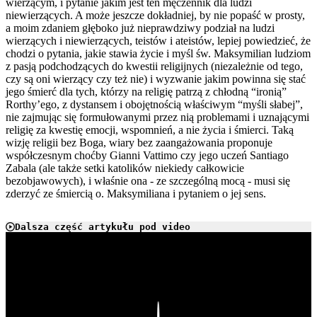
wierzącym, i pytanie jakim jest ten męczennik dla ludzi
niewierzących. A może jeszcze dokładniej, by nie popaść w prosty,
a moim zdaniem głęboko już nieprawdziwy podział na ludzi
wierzących i niewierzących, teistów i ateistów, lepiej powiedzieć, że
chodzi o pytania, jakie stawia życie i myśl św. Maksymilian ludziom
z pasją podchodzących do kwestii religijnych (niezależnie od tego,
czy są oni wierzący czy też nie) i wyzwanie jakim powinna się stać
jego śmierć dla tych, którzy na religię patrzą z chłodną “ironią”
Rorthy’ego, z dystansem i obojętnością właściwym “myśli słabej”,
nie zajmując się formułowanymi przez nią problemami i uznającymi
religię za kwestię emocji, wspomnień, a nie życia i śmierci. Taką
wizję religii bez Boga, wiary bez zaangażowania proponuje
współczesnym choćby Gianni Vattimo czy jego uczeń Santiago
Zabala (ale także setki katolików niekiedy całkowicie
bezobjawowych), i właśnie ona - ze szczególną mocą - musi się
zderzyć ze śmiercią o. Maksymiliana i pytaniem o jej sens.
Dalsza część artykułu pod video