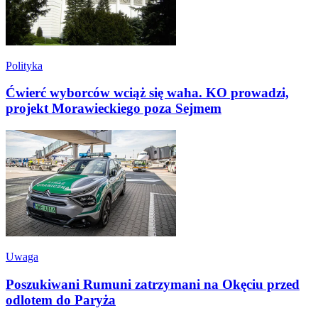
Polityka
Ćwierć wyborców wciąż się waha. KO prowadzi,
projekt Morawieckiego poza Sejmem
Uwaga
Poszukiwani Rumuni zatrzymani na Okęciu przed
odlotem do Paryża