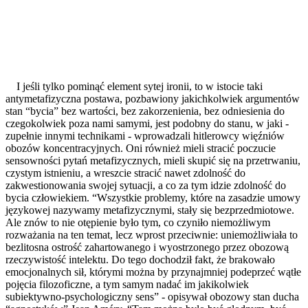
I jeśli tylko pominąć element sytej ironii, to w istocie taki
antymetafizyczna postawa, pozbawiony jakichkolwiek argumentów
stan “bycia” bez wartości, bez zakorzenienia, bez odniesienia do
czegokolwiek poza nami samymi, jest podobny do stanu, w jaki -
zupełnie innymi technikami - wprowadzali hitlerowcy więźniów
obozów koncentracyjnych. Oni również mieli stracić poczucie
sensowności pytań metafizycznych, mieli skupić się na przetrwaniu,
czystym istnieniu, a wreszcie stracić nawet zdolność do
zakwestionowania swojej sytuacji, a co za tym idzie zdolność do
bycia człowiekiem. “Wszystkie problemy, które na zasadzie umowy
językowej nazywamy metafizycznymi, stały się bezprzedmiotowe.
Ale znów to nie otępienie było tym, co czyniło niemożliwym
rozważania na ten temat, lecz wprost przeciwnie: uniemożliwiała to
bezlitosna ostrość zahartowanego i wyostrzonego przez obozową
rzeczywistość intelektu. Do tego dochodził fakt, że brakowało
emocjonalnych sił, którymi można by przynajmniej podeprzeć wątłe
pojęcia filozoficzne, a tym samym nadać im jakikolwiek
subiektywno-psychologiczny sens” - opisywał obozowy stan ducha