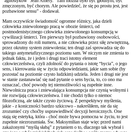
“agnostyków” Jean Améry. “Tam można było być głodnym, być
zmęczonym, być chorym. Ale powiedzieć, że się po prostu jest, jest
pozbawione sensu” - dodawał.
Mam oczywiście świadomość ogromne różnicy, jaka dzieli
człowieka zniewolonego pracą w obozie śmierci, od
postmodenistycznego człowieka zniewolonego konsumpcją w
cywilizacji śmierci. Ten pierwszy był pozbawiony osobowości,
sprowadzony do roli numeru, a nie człowieka przez siłę zewnętrzną,
przez okrutny system zniewolenia; ten drugi zaś sprowadza się do
takiego antymetafizycznego poziomu sam. W niczym nie zmienia to
jednak faktu, że i jeden i drugi traci istotny element
człowieczeństwa, czyli zdolność do pytania o istotę “bycia”, o jego
sens, i kierowania się w życiu odpowiedziami, jakie sam sobie (by
pozostać na poziomie czysto ludzkim) udziela. Jeden i drugi nie jest
w stanie zastanawiać się nad pytanie o sens bycia, to, co ono ma
oznaczać, choć powody tej niemożliwości są zupełnie inne.
Niewolnicza praca i zniewalająca konsumpcja nie czynią wolnymi i
nie rozwijają człowieczeństwa. I nie chodzi tylko o niemoc
filozoficzną, ale także czysto życiową. Z perspektywy myślenia,
jakie - z koniczności bardzo szkicowo - nakreśliłem, nie da się
zrozumieć czy choćby usprawiedliwić decyzji heroicznych. One
stają się estetyką, która - choć może bywa pomocna w życiu, to jest
zupełnie niezrozumiała. Św. Maksymilian staje więc przed nami
zakażonymi “myślą słabą” z pytaniem o to, dlaczego tak wybrał i