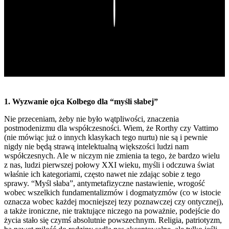
Play
1. Wyzwanie ojca Kolbego dla “myśli słabej”
Nie przeceniam, żeby nie było wątpliwości, znaczenia
postmodenizmu dla współczesności. Wiem, że Rorthy czy Vattimo
(nie mówiąc już o innych klasykach tego nurtu) nie są i pewnie
nigdy nie będą strawą intelektualną większości ludzi nam
współczesnych. Ale w niczym nie zmienia ta tego, że bardzo wielu
z nas, ludzi pierwszej połowy XXI wieku, myśli i odczuwa świat
właśnie ich kategoriami, często nawet nie zdając sobie z tego
sprawy. “Myśl słaba”, antymetafizyczne nastawienie, wrogość
wobec wszelkich fundamentalizmów i dogmatyzmów (co w istocie
oznacza wobec każdej mocniejszej tezy poznawczej czy ontycznej),
a także ironiczne, nie traktujące niczego na poważnie, podejście do
życia stało się czymś absolutnie powszechnym. Religia, patriotyzm,