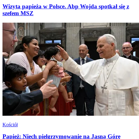
Wizyta papieża w Polsce. Abp Wojda spotkał się z
szefem MSZ
Kościół
Papież: Niech pielgrzymowanie na Jasną Górę