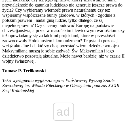
przynależność do gatunku ludzkiego nie generuje jeszcze prawa do
życia? Czy wybieramy wierność prawu naturalnemu czy też
wspieramy współczesne bunry głodowe, w których - zgodnie z
polskim prawem - nadal giną ludzie, tylko dlatego, że są
niepełnosprawni? Czy chcemy budować Europę na podstawie
chrześcijaństwa, a przeciw masońskim i lewicowym wartościom czy
też opowiadamy się za laickimi projektami, które w przeszłości
zaowocowały Holokaustem i komunizmem? Te pytania pozostają
wciąż aktualne i ci, którzy chcą pozostać wierni dziedzictwu ojca
Maksymiliana muszą je sobie zadwać. Św. Maksymilian i jego
dziedzictwo pozostają aktualne. Może nawet bardziej niż w czasie II
wojny świastowej.
Tomasz P. Terlikowski
Tekst wystąpienia wygłoszonego w Państwowej Wyższej Szkole
Zawodowej im. Witolda Pileckiego w Oświęcimiu podczas XXXII
Sesji Kolbiańskiej
ad