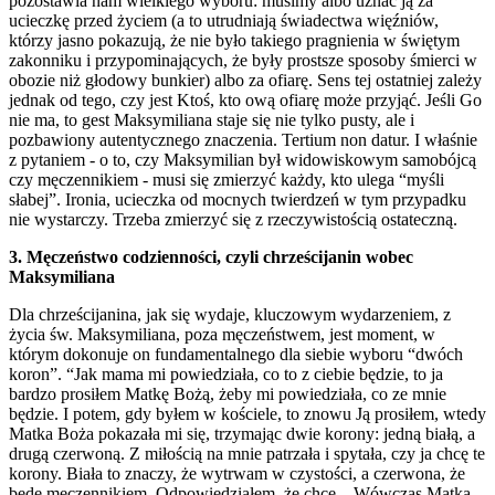
pozostawia nam wielkiego wyboru: musimy albo uznać ją za
ucieczkę przed życiem (a to utrudniają świadectwa więźniów,
którzy jasno pokazują, że nie było takiego pragnienia w świętym
zakonniku i przypominających, że były prostsze sposoby śmierci w
obozie niż głodowy bunkier) albo za ofiarę. Sens tej ostatniej zależy
jednak od tego, czy jest Ktoś, kto ową ofiarę może przyjąć. Jeśli Go
nie ma, to gest Maksymiliana staje się nie tylko pusty, ale i
pozbawiony autentycznego znaczenia. Tertium non datur. I właśnie
z pytaniem - o to, czy Maksymilian był widowiskowym samobójcą
czy męczennikiem - musi się zmierzyć każdy, kto ulega “myśli
słabej”. Ironia, ucieczka od mocnych twierdzeń w tym przypadku
nie wystarczy. Trzeba zmierzyć się z rzeczywistością ostateczną.
3. Męczeństwo codzienności, czyli chrześcijanin wobec
Maksymiliana
Dla chrześcijanina, jak się wydaje, kluczowym wydarzeniem, z
życia św. Maksymiliana, poza męczeństwem, jest moment, w
którym dokonuje on fundamentalnego dla siebie wyboru “dwóch
koron”. “Jak mama mi powiedziała, co to z ciebie będzie, to ja
bardzo prosiłem Matkę Bożą, żeby mi powiedziała, co ze mnie
będzie. I potem, gdy byłem w kościele, to znowu Ją prosiłem, wtedy
Matka Boża pokazała mi się, trzymając dwie korony: jedną białą, a
drugą czerwoną. Z miłością na mnie patrzała i spytała, czy ja chcę te
korony. Biała to znaczy, że wytrwam w czystości, a czerwona, że
będę męczennikiem. Odpowiedziałem, że chcę... Wówczas Matka