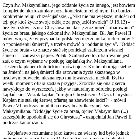
Czyn św. Maksymiliana, jego oddanie życia za innego, jest bowiem
kompletnie niezrozumiały poza kontekstem religijnym, i to bardzo
konkretnie religii chrześcijańskiej. „Nikt nie ma większej miłości od
tej, gdy ktoś życie swoje oddaje za przyjaciół swoich” (J 15,13) -
bez tych słów Jezusa Chrystusa nie da się zrozumieć “ofiarowania”
życia za brata, jakiego dokonał św. Maksymilian. Bł. Jan Paweł II
mówi wręcz, że w przypadku polskiego męczennika trudno mówić
o “poniesieniu śmierci”, a trzeba mówić o “oddaniu życia”. “Oddać
życie za brata - to znaczy stać się poniekąd szafarzem własnej
śmierci” - zauważa papież-Polak. Szafarstwo to, ofiarowanie jest
zaś, o czym wpisane w posługę kapłańską św. Maksymiliana.
“Jestem kapłanem katolickim" mówi ojciec Kolbe ofiarując siebie
na śmierć i na jaką śmierć! dla ratowania życia skazanego w
mściwym odwecie, nieznanego mu towarzysza niedoli. Był to
wielki moment: ofiara została przyjęta. Zrodziła się ona z serca
nawykłego do wyrzeczeń, jakby w naturalnym odruchu posługi
kapłańskiej. Wszak kapłan "drugim Chrystusem"! Czyż Chrystus-
Kapłan nie stał się żertwą ofiarną na zbawienie ludzi?” - mówił
Paweł VI podczas homilii na mszy beatyfikacyjnej św.
Maksymiliana. “Oddając życie za brata, ojciec Maksymilian (...)
szczególnie upodobnił się do Chrystusa” - uzupełniał Jan Paweł II
podczas kanonizacji.
Kapłaństwo rozumiane jako żartwa za własny lud było jednak
wpisane w przypadku ojca Maksymiliana w szerszy konktekst