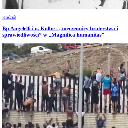
Kościół
Bp Angelelli i o. Kolbe - „męczennicy braterstwa i
sprawiedliwości” w „Magnifica humanitas”