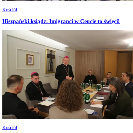
Kościół
Hiszpański ksiądz: Imigranci w Ceucie to święci!
Kościół