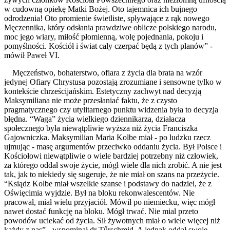
w cudowną opiekę Matki Bożej. Oto tajemnica ich bujnego
odrodzenia! Oto promienie świetliste, spływające z rąk nowego
Męczennika, który odsłania prawdziwe oblicze polskiego narodu,
moc jego wiary, miłość płomienną, wolę pojednania, pokoju i
pomyślności. Kościół i świat cały czerpać będą z tych planów” -
mówił Paweł VI.
Męczeństwo, bohaterstwo, ofiara z życia dla brata na wzór
jedynej Ofiary Chrystusa pozostają zrozumiane i sensowne tylko w
kontekście chrześcijańskim. Estetyczny zachwyt nad decyzją
Maksymiliana nie może przesłaniać faktu, że z czysto
pragmatycznego czy utylitarnego punktu widzenia była to decyzja
błędna. “Waga” życia wielkiego dziennikarza, działacza
społecznego była niewątpliwie wyższa niż życia Franciszka
Gajowniczka. Maksymilian Maria Kolbe miał - po ludzku rzecz
ujmując - masę argumentów przeciwko oddaniu życia. Był Polsce i
Kościołowi niewątpliwie o wiele bardziej potrzebny niż człowiek,
za którego oddał swoje życie, mógł wiele dla nich zrobić. A nie jest
tak, jak to niekiedy się sugeruje, że nie miał on szans na przeżycie.
“Ksiądz Kolbe miał wszelkie szanse i podstawy do nadziei, że z
Oświęcimia wyjdzie. Był na bloku rekonwalescentów. Nie
pracował, miał wielu przyjaciół. Mówił po niemiecku, więc mógł
nawet dostać funkcję na bloku. Mógł trwać. Nie mial przeto
powodów uciekać od życia. Sił żywotnych miał o wiele więcej niż
każdy z nas” - wspominał dr Tűrschmid. A jednak oddał swoje