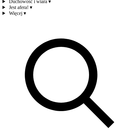
Duchowość i wiara
▾
Jest afera!
▾
Więcej
▾