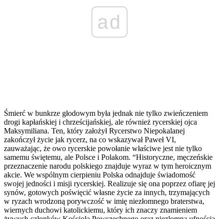
ad
Śmierć w bunkrze głodowym była jednak nie tylko zwieńczeniem
drogi kapłańskiej i chrześcijańskiej, ale również rycerskiej ojca
Maksymiliana. Ten, który założył Rycerstwo Niepokalanej
zakończył życie jak rycerz, na co wskazywał Paweł VI,
zauważając, że owo rycerskie powołanie właściwe jest nie tylko
samemu świętemu, ale Polsce i Polakom. “Historyczne, męczeńskie
przeznaczenie narodu polskiego znajduje wyraz w tym heroicznym
akcie. We wspólnym cierpieniu Polska odnajduje świadomość
swojej jedności i misji rycerskiej. Realizuje się ona poprzez ofiarę jej
synów, gotowych poświęcić własne życie za innych, trzymających
w ryzach wrodzoną porywczość w imię niezłomnego braterstwa,
wiernych duchowi katolickiemu, który ich znaczy znamieniem
żywych członków Kościoła Powszechnego oraz niezłomną ufnością