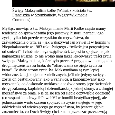
Święty Maksymilian kolbe (Witraż z kościoła św.
Franciszka w Szombathely, Węgry/Wikimedia
Commons)
Myśląc, mówiąc o św. Maksymilianie Marii Kolbe często mamy
tendencje do sprowadzania jego postawy, historii, narracji jego
życia, tylko lub przede wszystkim do męczeństwa, do
zaświadczenia o tym, że - jak wskazywał Jan Paweł II w homilii w
Niepokalanowie w 1983 roku świętego - “miłość jest potężniejsza
od śmierci”. I choć nie ulega wątpliwości, że jest to spojrzenie, jak
najbardziej słuszne, to nie wolno nam także lekceważyć treści życia
świętego Maksymiliana, które było przecież przygotowaniem go do
drogi męczeństwa za brata, do “ofiarowania swojego życia za
brata”. Te dwie strony życia św. Maksymiliana są tym lepiej
widoczne, że - jako jeden z nielicznych, jeśli nie jedyny święty -
został on beatyfikowany jako wyznawca, a kanonizowany jako
męczennik, co doskonale uwidacznia te dwie strony jego świętości:
drogę zakonną, kapłańską i dziennikarską z jednej strony, a z drugiej
męczeństwo za brata. Nie da się ich od siebie oczywiście oddzielić
(co wspaniale uchwycił Paweł VI w homilii beatyfikacyjnej), ale
jednocześnie warto czasem spojrzeć na życie świętego w jego
oddzieleniu od wieńczącego go męczeństwa, by jeszcze głębiej
zrozumieć to, co Duch Święty chciał nam przekazać przez swoją