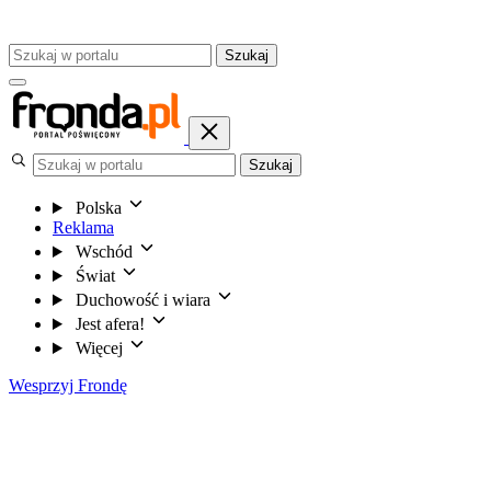
Szukaj
Szukaj
Polska
Reklama
Wschód
Świat
Duchowość i wiara
Jest afera!
Więcej
Wesprzyj Frondę