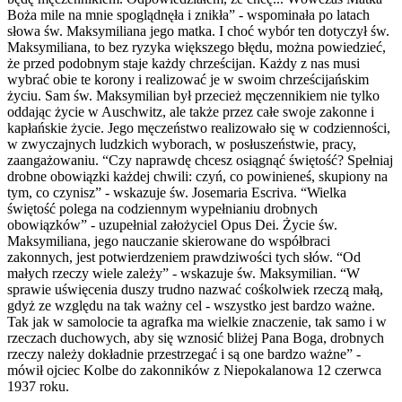
Boża mile na mnie spoglądnęła i znikła” - wspominała po latach
słowa św. Maksymiliana jego matka. I choć wybór ten dotyczył św.
Maksymiliana, to bez ryzyka większego błędu, można powiedzieć,
że przed podobnym staje każdy chrześcijan. Każdy z nas musi
wybrać obie te korony i realizować je w swoim chrześcijańskim
życiu. Sam św. Maksymilian był przecież męczennikiem nie tylko
oddając życie w Auschwitz, ale także przez całe swoje zakonne i
kapłańskie życie. Jego męczeństwo realizowało się w codzienności,
w zwyczajnych ludzkich wyborach, w posłuszeństwie, pracy,
zaangażowaniu. “Czy naprawdę chcesz osiągnąć świętość? Spełniaj
drobne obowiązki każdej chwili: czyń, co powinieneś, skupiony na
tym, co czynisz” - wskazuje św. Josemaria Escriva. “Wielka
świętość polega na codziennym wypełnianiu drobnych
obowiązków” - uzupełnial założyciel Opus Dei. Życie św.
Maksymiliana, jego nauczanie skierowane do współbraci
zakonnych, jest potwierdzeniem prawdziwości tych słów. “Od
małych rzeczy wiele zależy” - wskazuje św. Maksymilian. “W
sprawie uświęcenia duszy trudno nazwać cośkolwiek rzeczą małą,
gdyż ze względu na tak ważny cel - wszystko jest bardzo ważne.
Tak jak w samolocie ta agrafka ma wielkie znaczenie, tak samo i w
rzeczach duchowych, aby się wznosić bliżej Pana Boga, drobnych
rzeczy należy dokładnie przestrzegać i są one bardzo ważne” -
mówił ojciec Kolbe do zakonników z Niepokalanowa 12 czerwca
1937 roku.