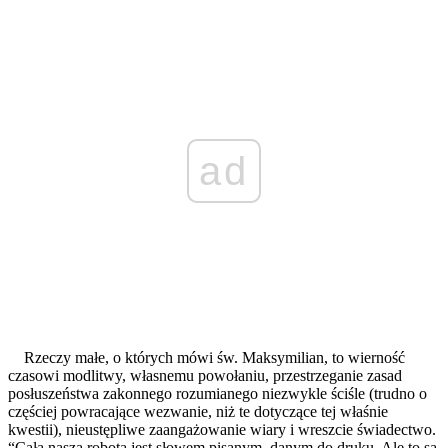
ad
Rzeczy małe, o których mówi św. Maksymilian, to wierność
czasowi modlitwy, własnemu powołaniu, przestrzeganie zasad
posłuszeństwa zakonnego rozumianego niezwykle ściśle (trudno o
częściej powracające wezwanie, niż te dotyczące tej właśnie
kwestii), nieustępliwe zaangażowanie wiary i wreszcie świadectwo.
“Cała nasza robota jest słowem pisanym, danym do druku. Ale to są