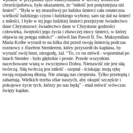
chrześcijaństwa, było ukazaniem, że “miłość jest potężniejsza niż
śmierć”. “Była w tej straszliwej po ludzku śmierci cała ostateczna
wielkość ludzkiego czynu i ludzkiego wyboru; sam się dał na śmierć
z miłości. I było w tej jego ludzkiej śmierci przejrzyste świadectwo
dane Chrystusowi: świadectwo dane w Chrystusie godności
człowieka, świętości jego życia i zbawczej mocy śmierci, w której
objawia się potęga miłości” - mówił Jan Paweł II. Św. Maksymilian
Maria Kolbe wyraził to na kilka dni przed swoją śmiercią podczas
rozmowy z Józefem Stemlerem, który przyszedł do kapłana, by
wyrazić swój bunt, niezgodę, żal. “To, co on mówił - wspominał po
latach Stemler - było głębokie i proste. Przede wszystkim
nacechowane wiarą w zwycięstwo Dobra. Nienawiść nie jest siłą
twórczą. Siłą twórczą jest miłość - szeptał - ściskając moją rękę
swoją rozpaloną dłonią. Nie zmogą nas cierpienia. Tylko przetopią i
zahartują. Wielkich trzeba ofiar naszych, aby okupić szczęście i
pokojowe życie tych, którzy po nas będą” - miał mówić wówczas
święty kapłan.