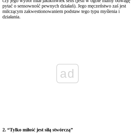
czy jego wybór miał jakikolwiek sens (jeśli w ogóle mamy odwagę
pytać o sensowność pewnych działań). Jego męczeństwo zaś jest
milczącym zakwestionowaniem podstaw tego typu myślenia i
działania.
ad
2. “Tylko miłość jest siłą stwórczą”