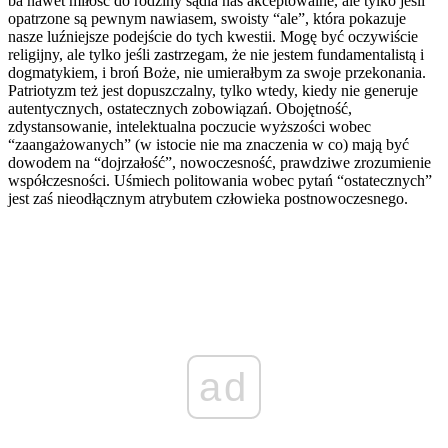
ba nawet miłość do rodziny sądla nas akceptowalne, ale tylko jeśli
opatrzone są pewnym nawiasem, swoisty “ale”, która pokazuje
nasze luźniejsze podejście do tych kwestii. Mogę być oczywiście
religijny, ale tylko jeśli zastrzegam, że nie jestem fundamentalistą i
dogmatykiem, i broń Boże, nie umierałbym za swoje przekonania.
Patriotyzm też jest dopuszczalny, tylko wtedy, kiedy nie generuje
autentycznych, ostatecznych zobowiązań. Obojętność,
zdystansowanie, intelektualna poczucie wyższości wobec
“zaangażowanych” (w istocie nie ma znaczenia w co) mają być
dowodem na “dojrzałość”, nowoczesność, prawdziwe zrozumienie
współczesności. Uśmiech politowania wobec pytań “ostatecznych”
jest zaś nieodłącznym atrybutem człowieka postnowoczesnego.
ad