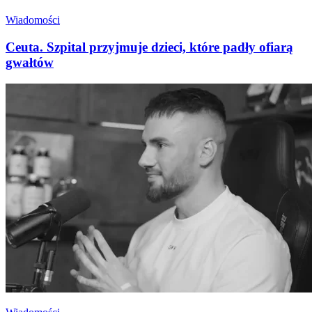
Wiadomości
Ceuta. Szpital przyjmuje dzieci, które padły ofiarą
gwałtów