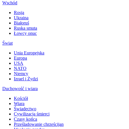
Wschód
Rosja
Ukraina
Białoruś
Ruska smuta
Łowcy onuc
Świat
Unia Europejska
Europa
USA
NATO
Niemcy
Izrael i Żydzi
Duchowość i wiara
Kościół
Wiara
Świadectwo
Cywilizacja śmierci
Czasy końca
Prześladowanie chrześcijan