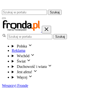
Szukaj
Szukaj
Polska
Reklama
Wschód
Świat
Duchowość i wiara
Jest afera!
Więcej
Wesprzyj Frondę