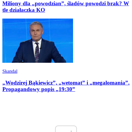
Miliony dla „powodzian”, śladów powodzi brak? W
tle działaczka KO
Skandal
„Wodzirej Bąkiewicz”, „wetomat” i „megalomania”.
Propagandowy popis „19:30”