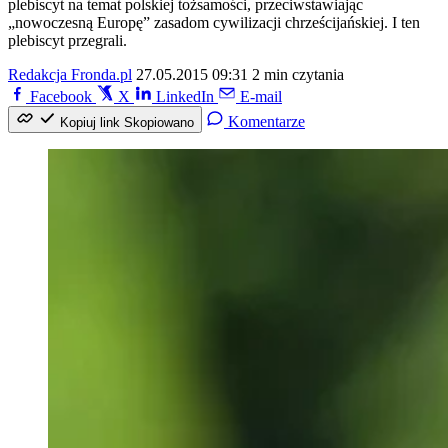
plebiscyt na temat polskiej tożsamości, przeciwstawiając
„nowoczesną Europę” zasadom cywilizacji chrześcijańskiej. I ten
plebiscyt przegrali.
Redakcja Fronda.pl
27.05.2015 09:31
2 min czytania
Facebook
X
LinkedIn
E-mail
Komentarze
Kopiuj link
Skopiowano