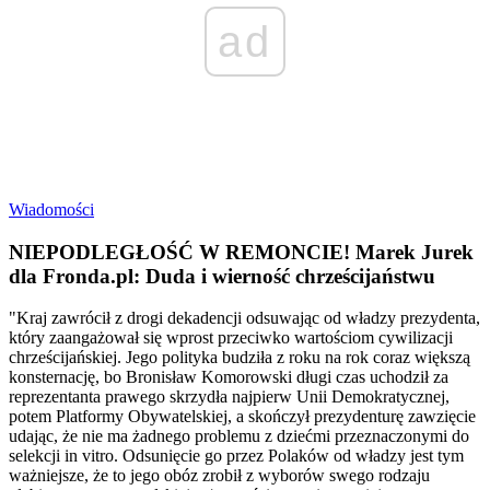
ad
Wiadomości
NIEPODLEGŁOŚĆ W REMONCIE! Marek Jurek
dla Fronda.pl: Duda i wierność chrześcijaństwu
"Kraj zawrócił z drogi dekadencji odsuwając od władzy prezydenta,
który zaangażował się wprost przeciwko wartościom cywilizacji
chrześcijańskiej. Jego polityka budziła z roku na rok coraz większą
konsternację, bo Bronisław Komorowski długi czas uchodził za
reprezentanta prawego skrzydła najpierw Unii Demokratycznej,
potem Platformy Obywatelskiej, a skończył prezydenturę zawzięcie
udając, że nie ma żadnego problemu z dziećmi przeznaczonymi do
selekcji in vitro. Odsunięcie go przez Polaków od władzy jest tym
ważniejsze, że to jego obóz zrobił z wyborów swego rodzaju