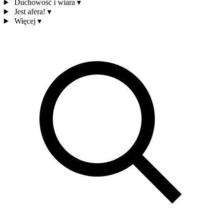
Duchowość i wiara
▾
Jest afera!
▾
Więcej
▾