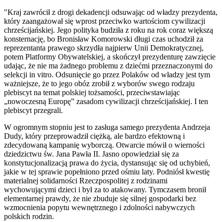
"Kraj zawrócił z drogi dekadencji odsuwając od władzy prezydenta,
który zaangażował się wprost przeciwko wartościom cywilizacji
chrześcijańskiej. Jego polityka budziła z roku na rok coraz większą
konsternację, bo Bronisław Komorowski długi czas uchodził za
reprezentanta prawego skrzydła najpierw Unii Demokratycznej,
potem Platformy Obywatelskiej, a skończył prezydenturę zawzięcie
udając, że nie ma żadnego problemu z dziećmi przeznaczonymi do
selekcji in vitro. Odsunięcie go przez Polaków od władzy jest tym
ważniejsze, że to jego obóz zrobił z wyborów swego rodzaju
plebiscyt na temat polskiej tożsamości, przeciwstawiając
„nowoczesną Europę” zasadom cywilizacji chrześcijańskiej. I ten
plebiscyt przegrali.
W ogromnym stopniu jest to zasługa samego prezydenta Andrzeja
Dudy, który przeprowadził ciężką, ale bardzo efektowną i
zdecydowaną kampanię wyborczą. Otwarcie mówił o wierności
dziedzictwu św. Jana Pawła II. Jasno opowiedział się za
konstytucjonalizacją prawa do życia, dystansując się od uchybień,
jakie w tej sprawie popełniono przed ośmiu laty. Podniósł kwestię
materialnej solidarności Rzeczpospolitej z rodzinami
wychowującymi dzieci i był za to atakowany. Tymczasem bronił
elementarnej prawdy, że nie zbuduje się silnej gospodarki bez
wzmocnienia popytu wewnętrznego i zdolności nabywczych
polskich rodzin.