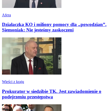
Afera
Działaczka KO i miliony pomocy dla „powodzian”.
Siemoniak: Nie jesteśmy zaskoczeni
Wieści z kraju
Prokurator w siedzibie TK. Jest zawiadomienie o
podejrzeniu przestępstwa