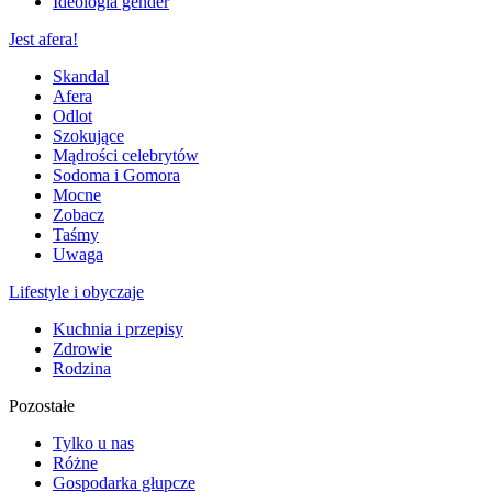
Ideologia gender
Jest afera!
Skandal
Afera
Odlot
Szokujące
Mądrości celebrytów
Sodoma i Gomora
Mocne
Zobacz
Taśmy
Uwaga
Lifestyle i obyczaje
Kuchnia i przepisy
Zdrowie
Rodzina
Pozostałe
Tylko u nas
Różne
Gospodarka głupcze