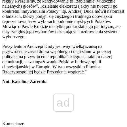
reguły słyszeliśmy, że kandydowanie to „zabieranie (widocznie
należnych) głosów”, „dzielenie elektoratu (jakby nie tworzyli go
konkretni, indywidualni Polacy” itp. Andrzej Duda mówił natomiast
o ludziach, którzy podjęli się ciężkiego i trudnego obowiązku
reprezentowania w wyborach podobnie myślących Polaków.
Mówiąc o Pawle Kukizie nie tylko podkreślał jego patriotyzm, ale
usłyszał głos jego wyborców oczekujących uzdrowienia systemu
wyborczego.
Prezydentura Andrzeja Dudy jest więc wielką szansą na
przywrócenie zasad dobra wspólnego i racji stanu w polskiej
polityce, na przywrócenie republikańskiego charakteru naszej
demokracji, na zaangażowanie Polski w budowę opinii
chrześcijańskiej w Europie. W tym wszystkim Prawica
Rzeczypospolitej będzie Prezydenta wspierać."
Not. Karolina Zaremba
ad
Komentarze