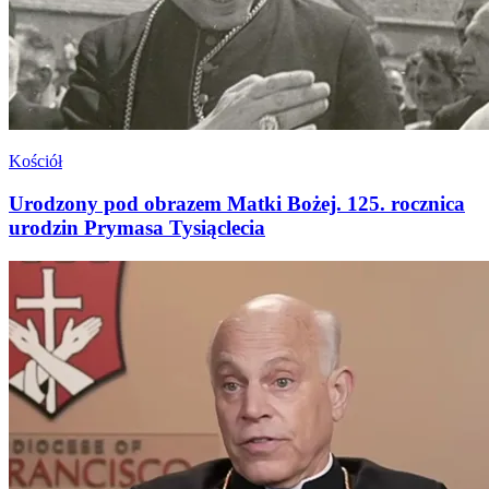
Kościół
Urodzony pod obrazem Matki Bożej. 125. rocznica
urodzin Prymasa Tysiąclecia