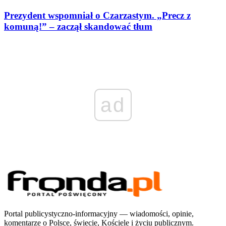
Prezydent wspomniał o Czarzastym. „Precz z
komuną!” – zaczął skandować tłum
ad
Portal publicystyczno-informacyjny — wiadomości, opinie,
komentarze o Polsce, świecie, Kościele i życiu publicznym.