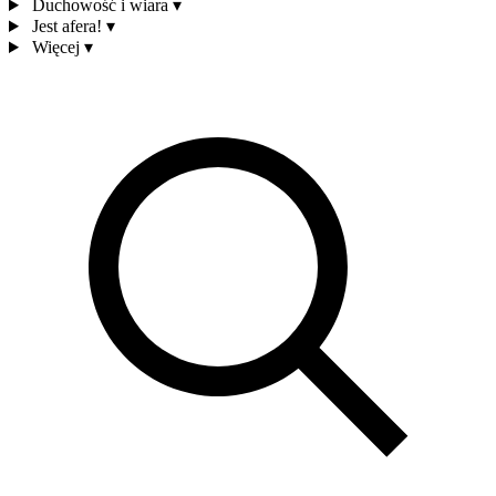
Duchowość i wiara
▾
Jest afera!
▾
Więcej
▾