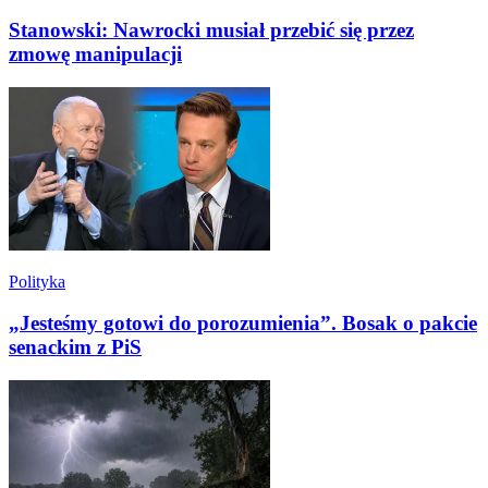
Stanowski: Nawrocki musiał przebić się przez
zmowę manipulacji
Polityka
„Jesteśmy gotowi do porozumienia”. Bosak o pakcie
senackim z PiS