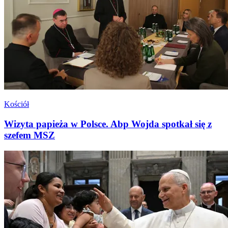
Kościół
Wizyta papieża w Polsce. Abp Wojda spotkał się z
szefem MSZ