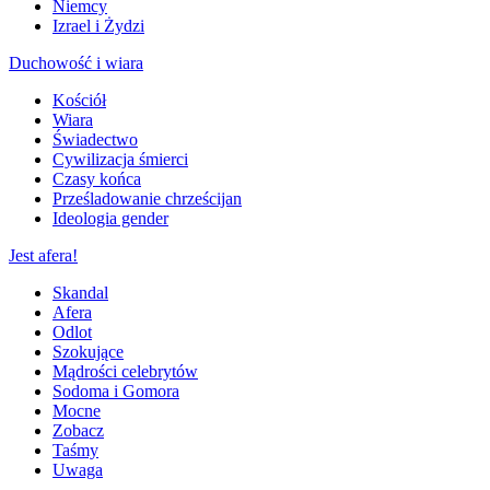
Niemcy
Izrael i Żydzi
Duchowość i wiara
Kościół
Wiara
Świadectwo
Cywilizacja śmierci
Czasy końca
Prześladowanie chrześcijan
Ideologia gender
Jest afera!
Skandal
Afera
Odlot
Szokujące
Mądrości celebrytów
Sodoma i Gomora
Mocne
Zobacz
Taśmy
Uwaga