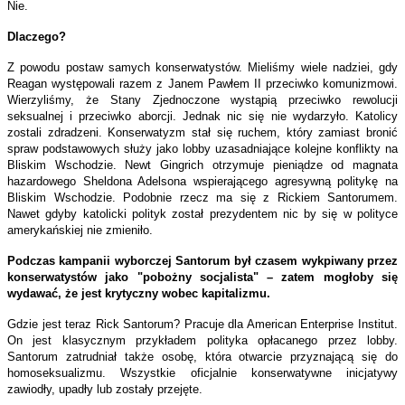
Nie.
Dlaczego?
Z powodu postaw samych konserwatystów. Mieliśmy wiele nadziei, gdy
Reagan występowali razem z Janem Pawłem II przeciwko komunizmowi.
Wierzyliśmy, że Stany Zjednoczone wystąpią przeciwko rewolucji
seksualnej i przeciwko aborcji. Jednak nic się nie wydarzyło. Katolicy
zostali zdradzeni. Konserwatyzm stał się ruchem, który zamiast bronić
spraw podstawowych służy jako lobby uzasadniające kolejne konflikty na
Bliskim Wschodzie. Newt Gingrich otrzymuje pieniądze od magnata
hazardowego Sheldona Adelsona wspierającego agresywną politykę na
Bliskim Wschodzie. Podobnie rzecz ma się z Rickiem Santorumem.
Nawet gdyby katolicki polityk został prezydentem nic by się w polityce
amerykańskiej nie zmieniło.
Podczas kampanii wyborczej Santorum był czasem wykpiwany przez
konserwatystów jako "pobożny socjalista" – zatem mogłoby się
wydawać, że jest krytyczny wobec kapitalizmu.
Gdzie jest teraz Rick Santorum? Pracuje dla American Enterprise Institut.
On jest klasycznym przykładem polityka opłacanego przez lobby.
Santorum zatrudniał także osobę, która otwarcie przyznającą się do
homoseksualizmu. Wszystkie oficjalnie konserwatywne inicjatywy
zawiodły, upadły lub zostały przejęte.