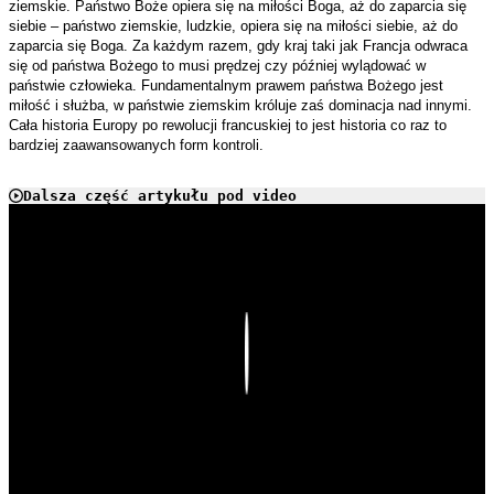
ziemskie. Państwo Boże opiera się na miłości Boga, aż do zaparcia się
siebie – państwo ziemskie, ludzkie, opiera się na miłości siebie, aż do
zaparcia się Boga. Za każdym razem, gdy kraj taki jak Francja odwraca
się od państwa Bożego to musi prędzej czy później wylądować w
państwie człowieka. Fundamentalnym prawem państwa Bożego jest
miłość i służba, w państwie ziemskim króluje zaś dominacja nad innymi.
Cała historia Europy po rewolucji francuskiej to jest historia co raz to
bardziej zaawansowanych form kontroli.
Dalsza część artykułu pod video
Play