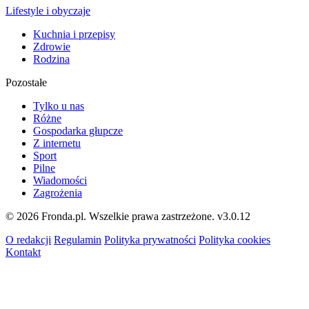
Lifestyle i obyczaje
Kuchnia i przepisy
Zdrowie
Rodzina
Pozostałe
Tylko u nas
Różne
Gospodarka głupcze
Z internetu
Sport
Pilne
Wiadomości
Zagrożenia
© 2026 Fronda.pl. Wszelkie prawa zastrzeżone.
v3.0.12
O redakcji
Regulamin
Polityka prywatności
Polityka cookies
Kontakt