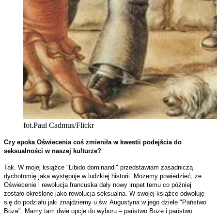
fot.Paul Cadmus/Flickr
Czy epoka Oświecenia coś zmieniła w kwestii podejścia do
seksualności w naszej kulturze?
Tak. W mojej książce "Libido dominandi" przedstawiam zasadniczą
dychotomię jaka występuje w ludzkiej historii. Możemy powiedzieć, że
Oświecenie i rewolucja francuska dały nowy impet temu co później
zostało określone jako rewolucja seksualna. W swojej książce odwołuję
się do podziału jaki znajdziemy u św. Augustyna w jego dziele "Państwo
Boże". Mamy tam dwie opcje do wyboru – państwo Boże i państwo