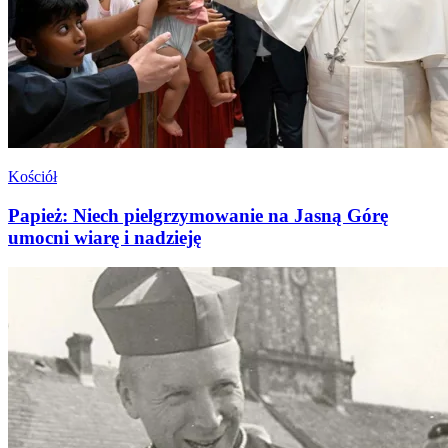
Kościół
Papież: Niech pielgrzymowanie na Jasną Górę
umocni wiarę i nadzieję