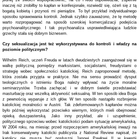
inaczej niż zrobiłby to kapłan w konfesjonale, rozwiedź się, ożeń się z tą
bogatą kobietą i przynoś mi pieniądze. To był przykład indywidualnego
sposobu sprawowania kontroli. Jednak szybko zauważono, że tę metodę
warto rozpropagować na sposób szerokiej komercjalizacji podejścia
psychoanalitycznego. I tak psychoanaliza usprawiedliwiająca ludzkie
grzechy stała się dobrym biznesem.
Czy seksualizacja jest też wykorzystywana do kontroli i władzy na
poziomie politycznym?
Wilhelm Reich, uczeń Freuda w latach dwudziestych zaangażował się w
walkę polityczną pomiędzy marksistami, socjalistami, freudystami o
strategię wobec społeczności katolickiej. Reich zaproponował metodę,
która została przyjęta w praktyce. Nie ma sensu prowadzić dysput
teologicznych o istnieniu Boga należy wpływać na życie moralne
seminarzystów. Trzeba zachęcać i w dobrym świetle przedstawiać
masturbację oraz wszelką aktywność seksualną. W ten sposób idea Boga
z pewnością wyparuje z ich głów. W ten sposób nastąpiło rozbrojenie
katolickiej moralności w Austrii. Tak zdeformowanych kapłanów można
było później wykorzystać przeciwko wiernym, których mieli obejmować
opieką duszpasterską. Jako inny przykład, ale i uzupełnienie,
politycznego sprzeciwu wobec katolickości podam sytuację amerykańską.
W 2004 roku, na miesiąc przed rozpoczęciem amerykańskiej inwazji na
Irak konserwatywny katolicki publicysta z National Review napisał, że
katolicy nie muszą być posłuszni Janowi Pawłowi II w kwestii