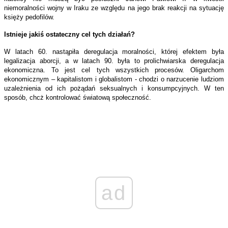
niemoralności wojny w Iraku ze względu na jego brak reakcji na sytuację
księży pedofilów.
Istnieje jakiś ostateczny cel tych działań?
W latach 60. nastąpiła deregulacja moralności, której efektem była
legalizacja aborcji, a w latach 90. była to prolichwiarska deregulacja
ekonomiczna. To jest cel tych wszystkich procesów. Oligarchom
ekonomicznym – kapitalistom i globalistom - chodzi o narzucenie ludziom
uzależnienia od ich pożądań seksualnych i konsumpcyjnych. W ten
sposób, chcż kontrolować światową społeczność.
ad