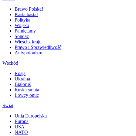
Brawo Polska!
Kasta basta!
Polityka
Wojsko
Pamiętamy
Sondaż
Wieści z kraju
Prawo i Sprawiedliwość
Antypolonizm
Wschód
Rosja
Ukraina
Białoruś
Ruska smuta
Łowcy onuc
Świat
Unia Europejska
Europa
USA
NATO