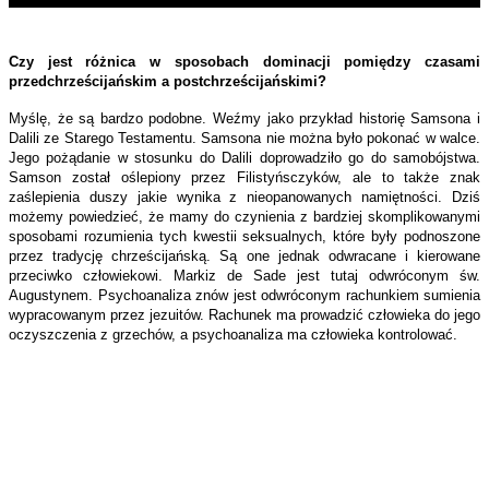
Czy jest różnica w sposobach dominacji pomiędzy czasami
przedchrześcijańskim a postchrześcijańskimi?
Myślę, że są bardzo podobne. Weźmy jako przykład historię Samsona i
Dalili ze Starego Testamentu. Samsona nie można było pokonać w walce.
Jego pożądanie w stosunku do Dalili doprowadziło go do samobójstwa.
Samson został oślepiony przez Filistyńsczyków, ale to także znak
zaślepienia duszy jakie wynika z nieopanowanych namiętności. Dziś
możemy powiedzieć, że mamy do czynienia z bardziej skomplikowanymi
sposobami rozumienia tych kwestii seksualnych, które były podnoszone
przez tradycję chrześcijańską. Są one jednak odwracane i kierowane
przeciwko człowiekowi. Markiz de Sade jest tutaj odwróconym św.
Augustynem. Psychoanaliza znów jest odwróconym rachunkiem sumienia
wypracowanym przez jezuitów. Rachunek ma prowadzić człowieka do jego
oczyszczenia z grzechów, a psychoanaliza ma człowieka kontrolować.