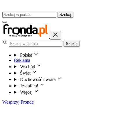
Szukaj
Szukaj
Polska
Reklama
Wschód
Świat
Duchowość i wiara
Jest afera!
Więcej
Wesprzyj Frondę