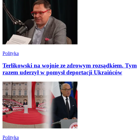
Polityka
Terlikowski na wojnie ze zdrowym rozsądkiem. Tym
razem uderzył w pomysł deportacji Ukraińców
Polityka