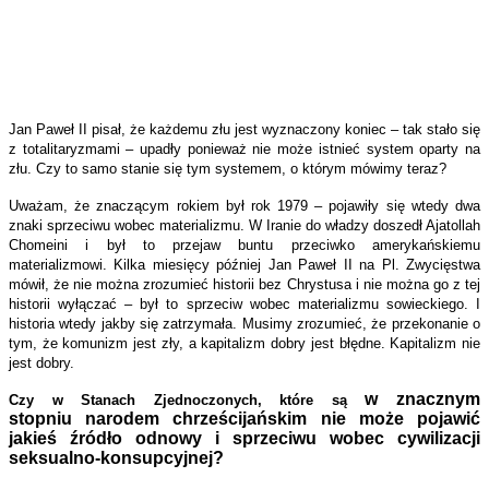
Jan Paweł II pisał, że każdemu złu jest wyznaczony koniec – tak stało się
z totalitaryzmami – upadły ponieważ nie może istnieć system oparty na
złu. Czy to samo stanie się tym systemem, o którym mówimy teraz?
Uważam, że znaczącym rokiem był rok 1979 – pojawiły się wtedy dwa
znaki sprzeciwu wobec materializmu. W Iranie do władzy doszedł Ajatollah
Chomeini i był to przejaw buntu przeciwko amerykańskiemu
materializmowi. Kilka miesięcy później Jan Paweł II na Pl. Zwycięstwa
mówił, że nie można zrozumieć historii bez Chrystusa i nie można go z tej
historii wyłączać – był to sprzeciw wobec materializmu sowieckiego. I
historia wtedy jakby się zatrzymała. Musimy zrozumieć, że przekonanie o
tym, że komunizm jest zły, a kapitalizm dobry jest błędne. Kapitalizm nie
jest dobry.
w znacznym
Czy w Stanach Zjednoczonych, które są
stopniu
narodem chrześcijańskim nie może pojawić
jakieś źródło odnowy i sprzeciwu wobec cywilizacji
seksualno-konsupcyjnej?