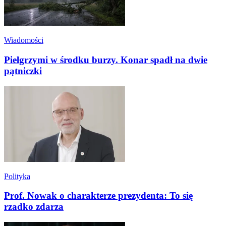
Wiadomości
Pielgrzymi w środku burzy. Konar spadł na dwie
pątniczki
Polityka
Prof. Nowak o charakterze prezydenta: To się
rzadko zdarza