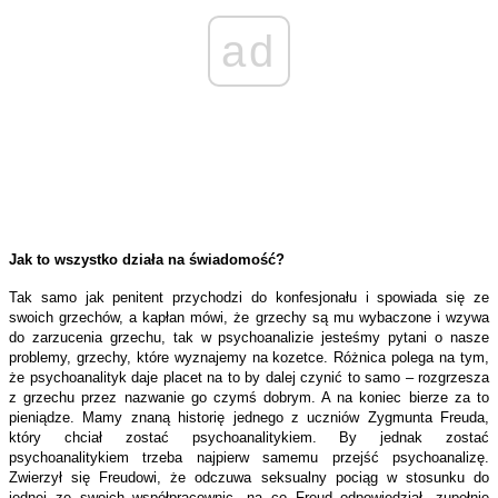
ad
Jak to wszystko działa na świadomość?
Tak samo jak penitent przychodzi do konfesjonału i spowiada się ze
swoich grzechów, a kapłan mówi, że grzechy są mu wybaczone i wzywa
do zarzucenia grzechu, tak w psychoanalizie jesteśmy pytani o nasze
problemy, grzechy, które wyznajemy na kozetce. Różnica polega na tym,
że psychoanalityk daje placet na to by dalej czynić to samo – rozgrzesza
z grzechu przez nazwanie go czymś dobrym. A na koniec bierze za to
pieniądze. Mamy znaną historię jednego z uczniów Zygmunta Freuda,
który chciał zostać psychoanalitykiem. By jednak zostać
psychoanalitykiem trzeba najpierw samemu przejść psychoanalizę.
Zwierzył się Freudowi, że odczuwa seksualny pociąg w stosunku do
jednej ze swoich współpracownic, na co Freud odpowiedział, zupełnie