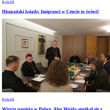
Kościół
Hiszpański ksiądz: Imigranci w Ceucie to święci!
Kościół
Wizyta papieża w Polsce. Abp Wojda spotkał się z