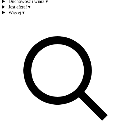
Duchowość i wiara
▾
Jest afera!
▾
Więcej
▾