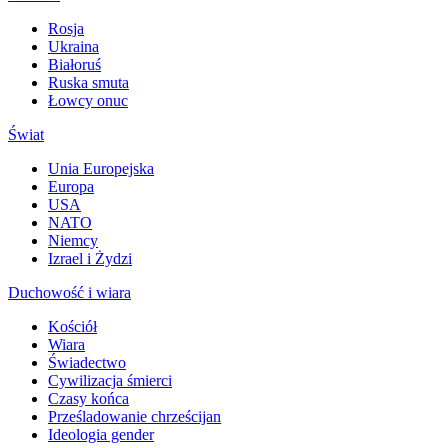
Rosja
Ukraina
Białoruś
Ruska smuta
Łowcy onuc
Świat
Unia Europejska
Europa
USA
NATO
Niemcy
Izrael i Żydzi
Duchowość i wiara
Kościół
Wiara
Świadectwo
Cywilizacja śmierci
Czasy końca
Prześladowanie chrześcijan
Ideologia gender