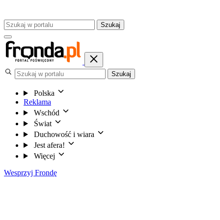
Szukaj
Szukaj
Polska
Reklama
Wschód
Świat
Duchowość i wiara
Jest afera!
Więcej
Wesprzyj Frondę