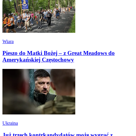
Wiara
Pieszo do Matki Bożej – z Great Meadows do
Amerykańskiej Częstochowy
Ukraina
Już trzech kontrkandydatów może wygrać z