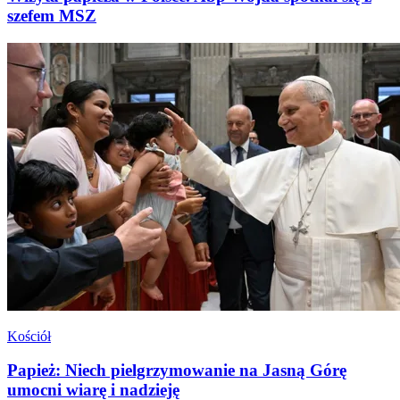
szefem MSZ
Kościół
Papież: Niech pielgrzymowanie na Jasną Górę
umocni wiarę i nadzieję