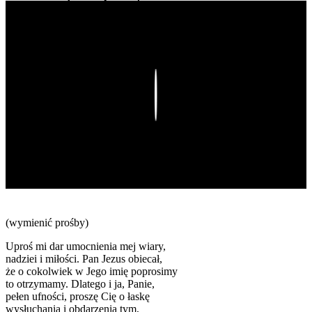
Play
(wymienić prośby)
Uproś mi dar umocnienia mej wiary,
nadziei i miłości. Pan Jezus obiecał,
że o cokolwiek w Jego imię poprosimy
to otrzymamy. Dlatego i ja, Panie,
pełen ufności, proszę Cię o łaskę
wysłuchania i obdarzenia tym,