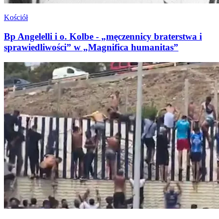
Kościół
Bp Angelelli i o. Kolbe - „męczennicy braterstwa i
sprawiedliwości” w „Magnifica humanitas”