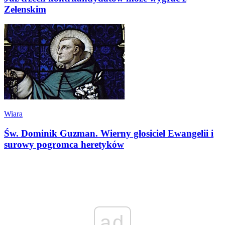
Zełenskim
Wiara
Św. Dominik Guzman. Wierny głosiciel Ewangelii i
surowy pogromca heretyków
ad