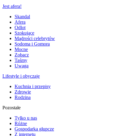
Jest afera!
Skandal
Afera
Odlot
Szokujące
Mądrości celebrytów
Sodoma i Gomora
Mocne
Zobacz
Taśmy
Uwaga
Lifestyle i obyczaje
Kuchnia i przepisy
Zdrowie
Rodzina
Pozostałe
Tylko u nas
Różne
Gospodarka głupcze
Z internetu