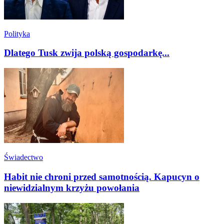
Polityka
Dlatego Tusk zwija polską gospodarkę...
Świadectwo
Habit nie chroni przed samotnością. Kapucyn o
niewidzialnym krzyżu powołania