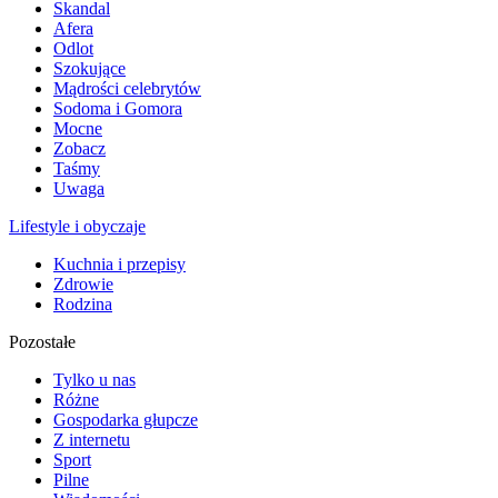
Skandal
Afera
Odlot
Szokujące
Mądrości celebrytów
Sodoma i Gomora
Mocne
Zobacz
Taśmy
Uwaga
Lifestyle i obyczaje
Kuchnia i przepisy
Zdrowie
Rodzina
Pozostałe
Tylko u nas
Różne
Gospodarka głupcze
Z internetu
Sport
Pilne