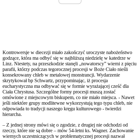
Kontrowersje w diecezji miało zakończyć uroczyste nabożeństwo
godzące, która ma odbyć się w najbliższą niedzielę w katedrze w
Linz. Niestety, na przeszkodzie stanęli „nowatorscy” wierni z pięciu
parafii, którzy podczas tegorocznej procesji w Boże Ciało nieśli
konsekrowany chleb w metalowej monstrancji. Wydarzenie
skrytykował bp Schwartz, przypominając, iż procesja
eucharystyczna ma odbywać się w formie wyrażającej cześć dla
Ciała Chrystusa. Szczególne formy procesji muszą zostać
omówione z miejscowym biskupem, co nie miało miejsca. - Nawet
jeśli niektóre grupy modlitewne wykorzystują tego typu chleb, nie
odpowiada to tradycji naszego kręgu kulturowego - twierdzi
hierarcha.
– Z jednej strony mówi się o zgodzie, z drugiej nie odchodzi od
rzeczy, które nie są dobre – mów 54-letni ks. Wagner. Zachowanie
wiernych uczestniczących w problematycznej procesji nazwał