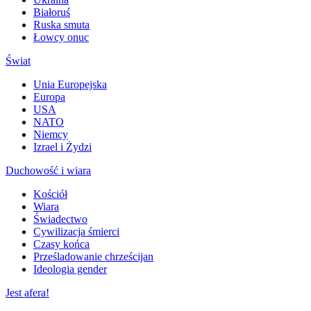
Białoruś
Ruska smuta
Łowcy onuc
Świat
Unia Europejska
Europa
USA
NATO
Niemcy
Izrael i Żydzi
Duchowość i wiara
Kościół
Wiara
Świadectwo
Cywilizacja śmierci
Czasy końca
Prześladowanie chrześcijan
Ideologia gender
Jest afera!