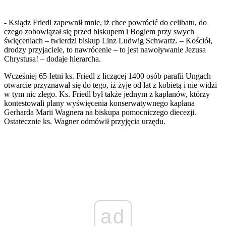
- Ksiądz Friedl zapewnił mnie, iż chce powrócić do celibatu, do
czego zobowiązał się przed biskupem i Bogiem przy swych
święceniach – twierdzi biskup Linz Ludwig Schwartz. – Kościół,
drodzy przyjaciele, to nawrócenie – to jest nawoływanie Jezusa
Chrystusa! – dodaje hierarcha.
Wcześniej 65-letni ks. Friedl z liczącej 1400 osób parafii Ungach
otwarcie przyznawał się do tego, iż żyje od lat z kobietą i nie widzi
w tym nic złego. Ks. Friedl był także jednym z kapłanów, którzy
kontestowali plany wyświęcenia konserwatywnego kapłana
Gerharda Marii Wagnera na biskupa pomocniczego diecezji.
Ostatecznie ks. Wagner odmówił przyjęcia urzędu.
ad