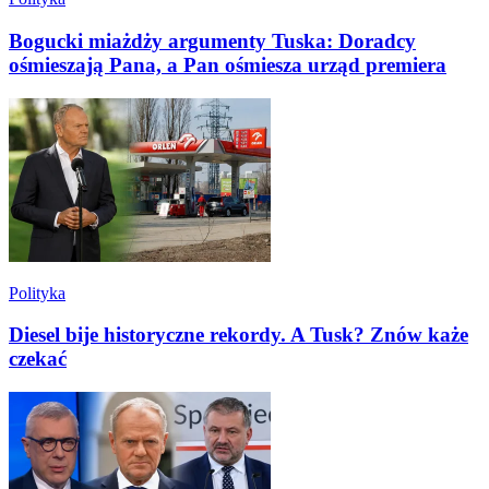
Bogucki miażdży argumenty Tuska: Doradcy
ośmieszają Pana, a Pan ośmiesza urząd premiera
Polityka
Diesel bije historyczne rekordy. A Tusk? Znów każe
czekać