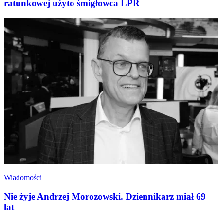
ratunkowej użyto śmigłowca LPR
Wiadomości
Nie żyje Andrzej Morozowski. Dziennikarz miał 69
lat