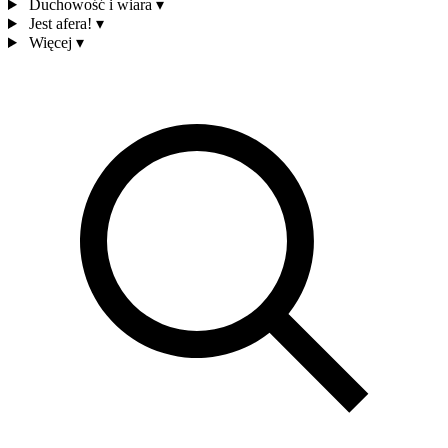
Duchowość i wiara
▾
Jest afera!
▾
Więcej
▾