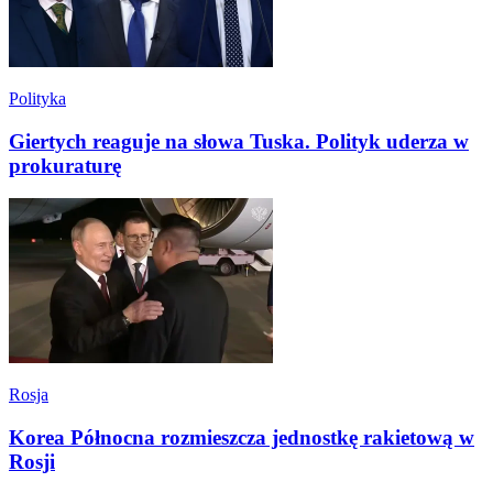
Polityka
Giertych reaguje na słowa Tuska. Polityk uderza w
prokuraturę
Rosja
Korea Północna rozmieszcza jednostkę rakietową w
Rosji