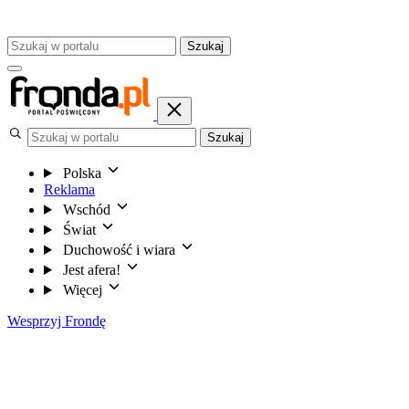
Szukaj
Szukaj
Polska
Reklama
Wschód
Świat
Duchowość i wiara
Jest afera!
Więcej
Wesprzyj Frondę