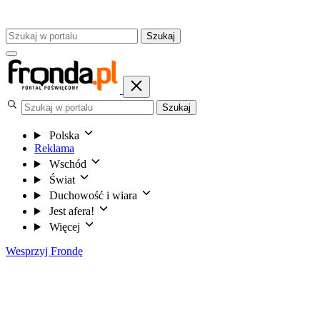
Szukaj
Szukaj
Polska
Reklama
Wschód
Świat
Duchowość i wiara
Jest afera!
Więcej
Wesprzyj Frondę