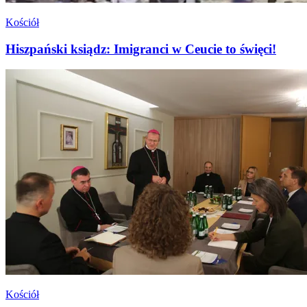
Kościół
Hiszpański ksiądz: Imigranci w Ceucie to święci!
Kościół