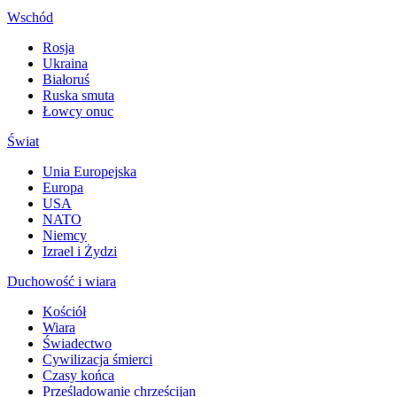
Wschód
Rosja
Ukraina
Białoruś
Ruska smuta
Łowcy onuc
Świat
Unia Europejska
Europa
USA
NATO
Niemcy
Izrael i Żydzi
Duchowość i wiara
Kościół
Wiara
Świadectwo
Cywilizacja śmierci
Czasy końca
Prześladowanie chrześcijan