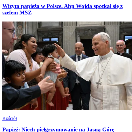
Wizyta papieża w Polsce. Abp Wojda spotkał się z
szefem MSZ
Kościół
Papież: Niech pielgrzymowanie na Jasną Górę