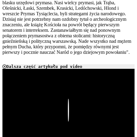
blasku urzędowi prymasa. Nasi wielcy prymasi, jak Trąba,
Oleśnicki, Łaski, Szembek, Krasicki, Ledóchowski, Hlond i
wreszcie Prymas Tysiąclecia, byli strategami życia narodowego.
Dzisiaj nie jest potrzebny nam ozdobny tytuł o archeologicznym
znaczeniu, ale książę Kościoła na powrót będący pierwszym
senatorem i interreksem. Zastanawiałbym się nad ponownym
połączeniem prymasostwa z obiema stolicami: historyczną
gnieźnieńską i polityczną warszawską. Nade wszystko nad mężem
pełnym Ducha, który przypomni, że pomiędzy równymi jest
pierwszy i pocznie nauczać Naród o jego dziejowym powołaniu".
Dalsza część artykułu pod video
Play