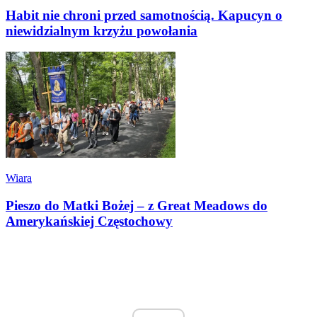
Habit nie chroni przed samotnością. Kapucyn o
niewidzialnym krzyżu powołania
Wiara
Pieszo do Matki Bożej – z Great Meadows do
Amerykańskiej Częstochowy