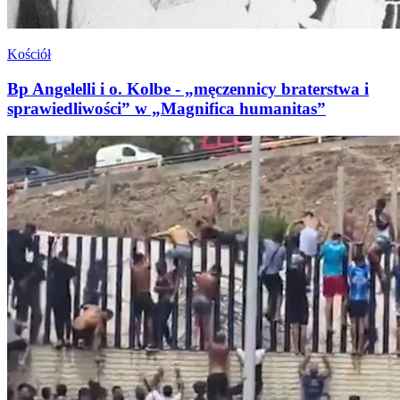
Kościół
Bp Angelelli i o. Kolbe - „męczennicy braterstwa i
sprawiedliwości” w „Magnifica humanitas”