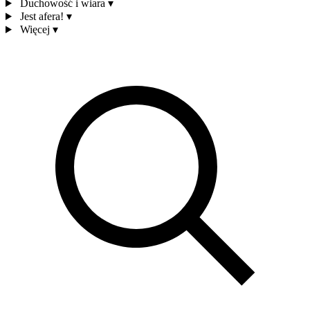
Duchowość i wiara
▾
Jest afera!
▾
Więcej
▾