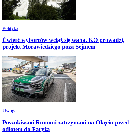
Polityka
Ćwierć wyborców wciąż się waha. KO prowadzi,
projekt Morawieckiego poza Sejmem
Uwaga
Poszukiwani Rumuni zatrzymani na Okęciu przed
odlotem do Paryża