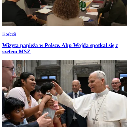
Kościół
Wizyta papieża w Polsce. Abp Wojda spotkał się z
szefem MSZ