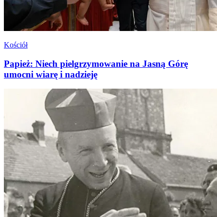
Kościół
Papież: Niech pielgrzymowanie na Jasną Górę
umocni wiarę i nadzieję