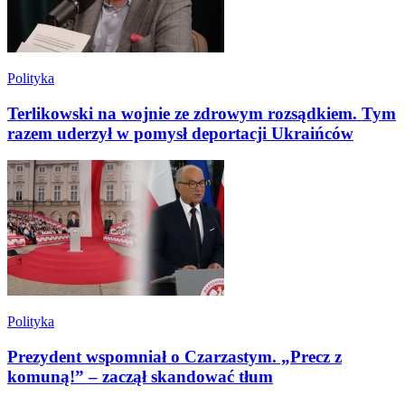
Polityka
Terlikowski na wojnie ze zdrowym rozsądkiem. Tym
razem uderzył w pomysł deportacji Ukraińców
Polityka
Prezydent wspomniał o Czarzastym. „Precz z
komuną!” – zaczął skandować tłum