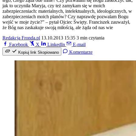
tego, czego żąda ode mnie? Czy pozwalam się Bogu zaskoczyć tak,
jak to uczyniła Maryja, czy też zamykam się w moich
zabezpieczeniach: materialnych, intelektualnych, ideologicznych, w
zabezpieczeniach moich planów? Czy naprawdę pozwalam Bogu
wejść w moje życie?” – pytał Ojciec Święty. Franciszek zauważył,
że Bóg nas zaskakuje swoją miłością, ale żąda od nas wie
Redakcja Fronda.pl
13.10.2013 15:35
3 min czytania
Facebook
X
LinkedIn
E-mail
Komentarze
Kopiuj link
Skopiowano