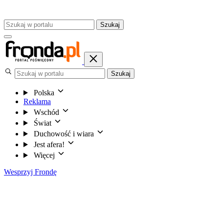
Szukaj
Szukaj
Polska
Reklama
Wschód
Świat
Duchowość i wiara
Jest afera!
Więcej
Wesprzyj Frondę