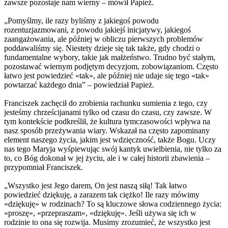
zawsze pozostaje nam wierny – mówił Papież.
„Pomyślmy, ile razy byliśmy z jakiegoś powodu
rozentuzjazmowani, z powodu jakiejś inicjatywy, jakiegoś
zaangażowania, ale później w obliczu pierwszych problemów
poddawaliśmy się. Niestety dzieje się tak także, gdy chodzi o
fundamentalne wybory, takie jak małżeństwo. Trudno być stałym,
pozostawać wiernym podjętym decyzjom, zobowiązaniom. Często
łatwo jest powiedzieć «tak», ale później nie udaje się tego «tak»
powtarzać każdego dnia” – powiedział Papież.
Franciszek zachęcił do zrobienia rachunku sumienia z tego, czy
jesteśmy chrześcijanami tylko od czasu do czasu, czy zawsze. W
tym kontekście podkreślił, że kultura tymczasowości wpływa na
nasz sposób przeżywania wiary. Wskazał na często zapominany
element naszego życia, jakim jest wdzięczność, także Bogu. Uczy
nas tego Maryja wyśpiewując swój kantyk uwielbienia, nie tylko za
to, co Bóg dokonał w jej życiu, ale i w całej historii zbawienia –
przypomniał Franciszek.
„Wszystko jest Jego darem, On jest naszą siłą! Tak łatwo
powiedzieć dziękuję, a zarazem tak ciężko! Ile razy mówimy
«dziękuję» w rodzinach? To są kluczowe słowa codziennego życia:
«proszę», «przepraszam», «dziękuję». Jeśli używa się ich w
rodzinie to ona się rozwija. Musimy zrozumieć, że wszystko jest