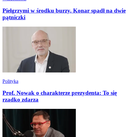
Pielgrzymi w środku burzy. Konar spadł na dwie
pątniczki
Polityka
Prof. Nowak o charakterze prezydenta: To się
rzadko zdarza