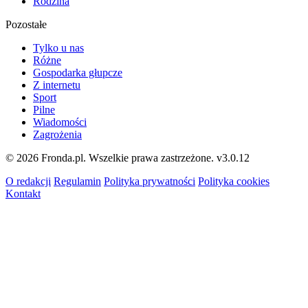
Rodzina
Pozostałe
Tylko u nas
Różne
Gospodarka głupcze
Z internetu
Sport
Pilne
Wiadomości
Zagrożenia
© 2026 Fronda.pl. Wszelkie prawa zastrzeżone.
v3.0.12
O redakcji
Regulamin
Polityka prywatności
Polityka cookies
Kontakt