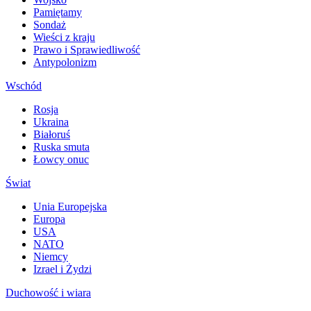
Pamiętamy
Sondaż
Wieści z kraju
Prawo i Sprawiedliwość
Antypolonizm
Wschód
Rosja
Ukraina
Białoruś
Ruska smuta
Łowcy onuc
Świat
Unia Europejska
Europa
USA
NATO
Niemcy
Izrael i Żydzi
Duchowość i wiara