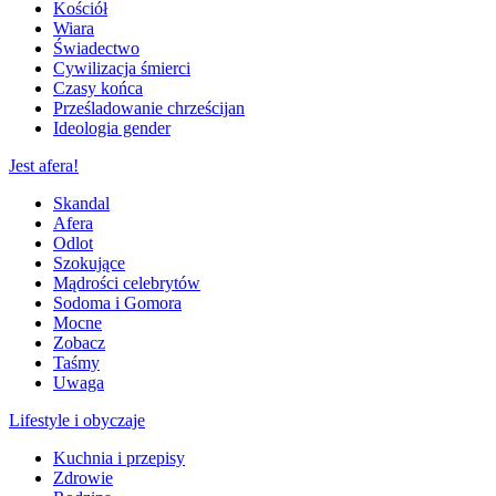
Kościół
Wiara
Świadectwo
Cywilizacja śmierci
Czasy końca
Prześladowanie chrześcijan
Ideologia gender
Jest afera!
Skandal
Afera
Odlot
Szokujące
Mądrości celebrytów
Sodoma i Gomora
Mocne
Zobacz
Taśmy
Uwaga
Lifestyle i obyczaje
Kuchnia i przepisy
Zdrowie