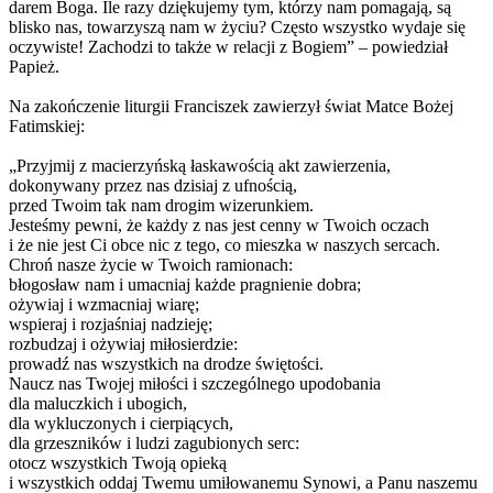
darem Boga. Ile razy dziękujemy tym, którzy nam pomagają, są
blisko nas, towarzyszą nam w życiu? Często wszystko wydaje się
oczywiste! Zachodzi to także w relacji z Bogiem” – powiedział
Papież.
Na zakończenie liturgii Franciszek zawierzył świat Matce Bożej
Fatimskiej:
„Przyjmij z macierzyńską łaskawością akt zawierzenia,
dokonywany przez nas dzisiaj z ufnością,
przed Twoim tak nam drogim wizerunkiem.
Jesteśmy pewni, że każdy z nas jest cenny w Twoich oczach
i że nie jest Ci obce nic z tego, co mieszka w naszych sercach.
Chroń nasze życie w Twoich ramionach:
błogosław nam i umacniaj każde pragnienie dobra;
ożywiaj i wzmacniaj wiarę;
wspieraj i rozjaśniaj nadzieję;
rozbudzaj i ożywiaj miłosierdzie:
prowadź nas wszystkich na drodze świętości.
Naucz nas Twojej miłości i szczególnego upodobania
dla maluczkich i ubogich,
dla wykluczonych i cierpiących,
dla grzeszników i ludzi zagubionych serc:
otocz wszystkich Twoją opieką
i wszystkich oddaj Twemu umiłowanemu Synowi, a Panu naszemu