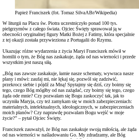
Papież Franciszek (fot. Tomaz SilvaABr/Wikipedia)
W liturgii na Placu św. Piotra uczestniczyło ponad 100 tys.
pielgrzymów z całego świata. Ojciec Święty sprawował ją w
obecności oryginalnej figury Matki Bożej z Fatimy, która specjalnie
z tej okazji została przywieziona z Portugalii do Rzymu.
Ukazując różne wydarzenia z życia Maryi Franciszek mówił w
homilii o tym, że Bóg nas zaskakuje, żąda od nas wierności i przede
wszystkim jest naszą siłą.
„Bóg nas zawsze zaskakuje, łamie nasze schematy, wywraca nasze
plany i mówi: zaufaj mi, nie lękaj się, pozwól się zadziwić,
przekrocz siebie i pójdź za Mną! Spytajmy się dziś, czy boimy się
tego, czego Bóg mógłby od nas zażądać, czy boimy się tego, czego
żąda ode mnie? Czy pozwalam się Bogu zaskoczyć tak, jak to
uczyniła Maryja, czy też zamykam się w moich zabezpieczeniach:
materialnych, intelektualnych, ideologicznych, w zabezpieczeniach
moich planów? Czy naprawdę pozwalam Bogu wejść w moje
życie?” – pytał Ojciec Święty.
Franciszek zauważył, że Bóg nas zaskakuje swoją miłością, ale żąda
od nas wierności w naśladowaniu Go. My zdradzamy, ale Bóg