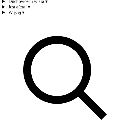
Duchowość i wiara
▾
Jest afera!
▾
Więcej
▾