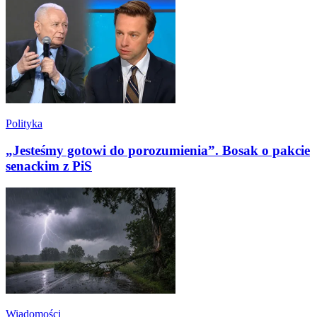
Polityka
„Jesteśmy gotowi do porozumienia”. Bosak o pakcie
senackim z PiS
Wiadomości