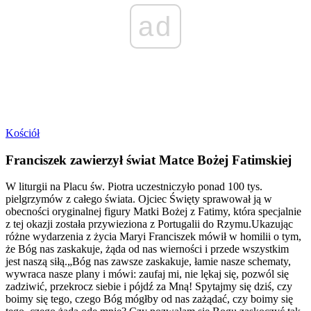
ad
Kościół
Franciszek zawierzył świat Matce Bożej Fatimskiej
W liturgii na Placu św. Piotra uczestniczyło ponad 100 tys.
pielgrzymów z całego świata. Ojciec Święty sprawował ją w
obecności oryginalnej figury Matki Bożej z Fatimy, która specjalnie
z tej okazji została przywieziona z Portugalii do Rzymu.Ukazując
różne wydarzenia z życia Maryi Franciszek mówił w homilii o tym,
że Bóg nas zaskakuje, żąda od nas wierności i przede wszystkim
jest naszą siłą.„Bóg nas zawsze zaskakuje, łamie nasze schematy,
wywraca nasze plany i mówi: zaufaj mi, nie lękaj się, pozwól się
zadziwić, przekrocz siebie i pójdź za Mną! Spytajmy się dziś, czy
boimy się tego, czego Bóg mógłby od nas zażądać, czy boimy się