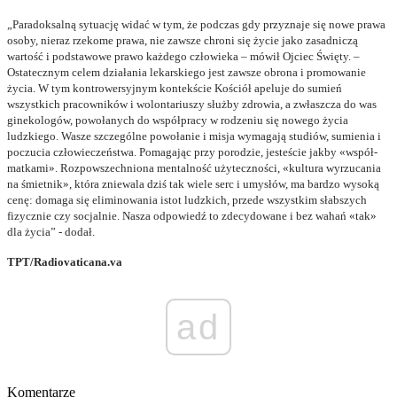
„Paradoksalną sytuację widać w tym, że podczas gdy przyznaje się nowe prawa
osoby, nieraz rzekome prawa, nie zawsze chroni się życie jako zasadniczą
wartość i podstawowe prawo każdego człowieka – mówił Ojciec Święty. –
Ostatecznym celem działania lekarskiego jest zawsze obrona i promowanie
życia. W tym kontrowersyjnym kontekście Kościół apeluje do sumień
wszystkich pracowników i wolontariuszy służby zdrowia, a zwłaszcza do was
ginekologów, powołanych do współpracy w rodzeniu się nowego życia
ludzkiego. Wasze szczególne powołanie i misja wymagają studiów, sumienia i
poczucia człowieczeństwa. Pomagając przy porodzie, jesteście jakby «współ-
matkami». Rozpowszechniona mentalność użyteczności, «kultura wyrzucania
na śmietnik», która zniewala dziś tak wiele serc i umysłów, ma bardzo wysoką
cenę: domaga się eliminowania istot ludzkich, przede wszystkim słabszych
fizycznie czy socjalnie. Nasza odpowiedź to zdecydowane i bez wahań «tak»
dla życia” - dodał.
TPT/Radiovaticana.va
ad
Komentarze