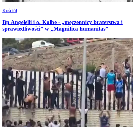
Kościół
Bp Angelelli i o. Kolbe - „męczennicy braterstwa i
sprawiedliwości” w „Magnifica humanitas”