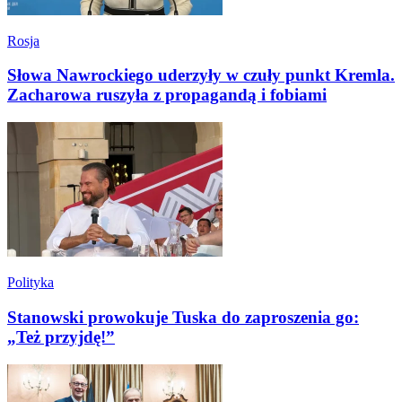
Rosja
Słowa Nawrockiego uderzyły w czuły punkt Kremla.
Zacharowa ruszyła z propagandą i fobiami
Polityka
Stanowski prowokuje Tuska do zaproszenia go:
„Też przyjdę!”