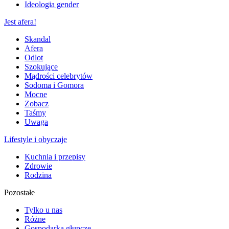
Ideologia gender
Jest afera!
Skandal
Afera
Odlot
Szokujące
Mądrości celebrytów
Sodoma i Gomora
Mocne
Zobacz
Taśmy
Uwaga
Lifestyle i obyczaje
Kuchnia i przepisy
Zdrowie
Rodzina
Pozostałe
Tylko u nas
Różne
Gospodarka głupcze