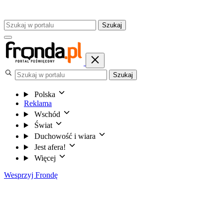
Szukaj
Szukaj
Polska
Reklama
Wschód
Świat
Duchowość i wiara
Jest afera!
Więcej
Wesprzyj Frondę