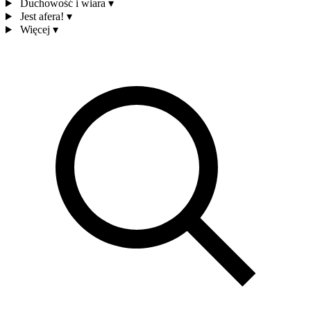
Duchowość i wiara
▾
Jest afera!
▾
Więcej
▾