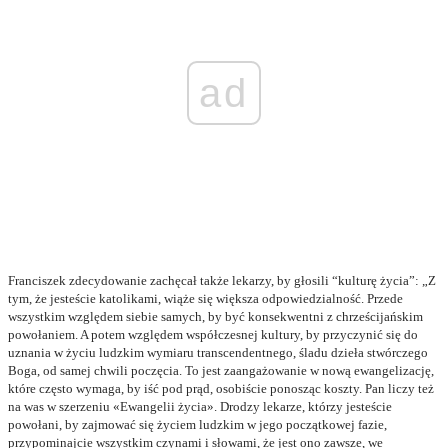
ad
Franciszek zdecydowanie zachęcał także lekarzy, by głosili “kulturę życia”: „Z
tym, że jesteście katolikami, wiąże się większa odpowiedzialność. Przede
wszystkim względem siebie samych, by być konsekwentni z chrześcijańskim
powołaniem. A potem względem współczesnej kultury, by przyczynić się do
uznania w życiu ludzkim wymiaru transcendentnego, śladu dzieła stwórczego
Boga, od samej chwili poczęcia. To jest zaangażowanie w nową ewangelizację,
które często wymaga, by iść pod prąd, osobiście ponosząc koszty. Pan liczy też
na was w szerzeniu «Ewangelii życia». Drodzy lekarze, którzy jesteście
powołani, by zajmować się życiem ludzkim w jego początkowej fazie,
przypominajcie wszystkim czynami i słowami, że jest ono zawsze, we