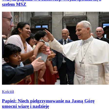
szefem MSZ
Kościół
Papież: Niech pielgrzymowanie na Jasną Górę
umocni wiarę i nadzieję