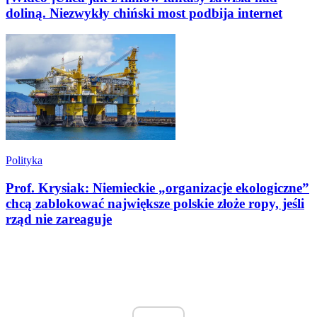
doliną. Niezwykły chiński most podbija internet
Polityka
Prof. Krysiak: Niemieckie „organizacje ekologiczne”
chcą zablokować największe polskie złoże ropy, jeśli
rząd nie zareaguje