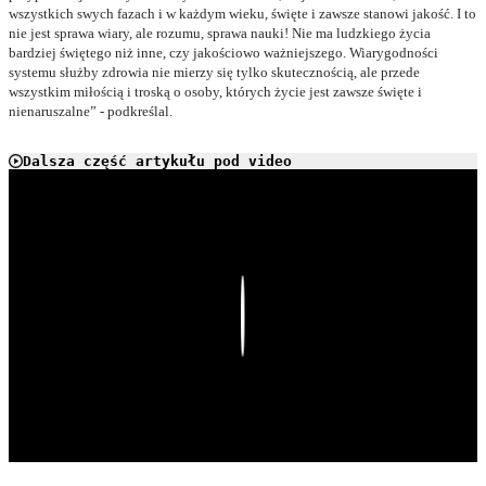
wszystkich swych fazach i w każdym wieku, święte i zawsze stanowi jakość. I to
nie jest sprawa wiary, ale rozumu, sprawa nauki! Nie ma ludzkiego życia
bardziej świętego niż inne, czy jakościowo ważniejszego. Wiarygodności
systemu służby zdrowia nie mierzy się tylko skutecznością, ale przede
wszystkim miłością i troską o osoby, których życie jest zawsze święte i
nienaruszalne” - podkreślal.
Dalsza część artykułu pod video
Play