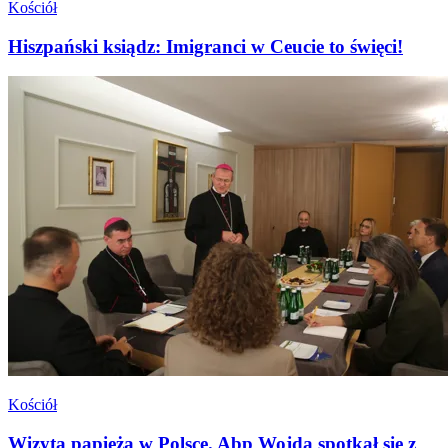
Kościół
Hiszpański ksiądz: Imigranci w Ceucie to święci!
Kościół
Wizyta papieża w Polsce. Abp Wojda spotkał się z