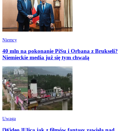
Niemcy
40 mln na pokonanie PiSu i Orbana z Brukseli?
Niemieckie media już się tym chwalą
Uwaga
[Wideo ]Ulica jak z filmów fantasy zawisła nad