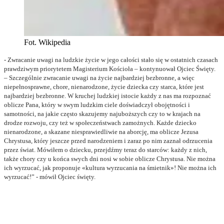
Fot. Wikipedia
- Zwracanie uwagi na ludzkie życie w jego całości stało się w ostatnich czasach
prawdziwym priorytetem Magisterium Kościoła – kontynuował Ojciec Święty.
– Szczególnie zwracanie uwagi na życie najbardziej bezbronne, a więc
niepełnosprawne, chore, nienarodzone, życie dziecka czy starca, które jest
najbardziej bezbronne. W kruchej ludzkiej istocie każdy z nas ma rozpoznać
oblicze Pana, który w swym ludzkim ciele doświadczył obojętności i
samotności, na jakie często skazujemy najuboższych czy to w krajach na
drodze rozwoju, czy też w społeczeństwach zamożnych. Każde dziecko
nienarodzone, a skazane niesprawiedliwie na aborcję, ma oblicze Jezusa
Chrystusa, który jeszcze przed narodzeniem i zaraz po nim zaznał odrzucenia
przez świat. Mówiłem o dziecku, przejdźmy teraz do starców: każdy z nich,
także chory czy u końca swych dni nosi w sobie oblicze Chrystusa. Nie można
ich wyrzucać, jak proponuje «kultura wyrzucania na śmietnik»! Nie można ich
wyrzucać!” - mówił Ojciec święty.