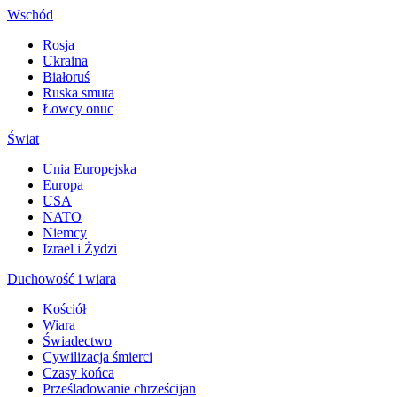
Wschód
Rosja
Ukraina
Białoruś
Ruska smuta
Łowcy onuc
Świat
Unia Europejska
Europa
USA
NATO
Niemcy
Izrael i Żydzi
Duchowość i wiara
Kościół
Wiara
Świadectwo
Cywilizacja śmierci
Czasy końca
Prześladowanie chrześcijan