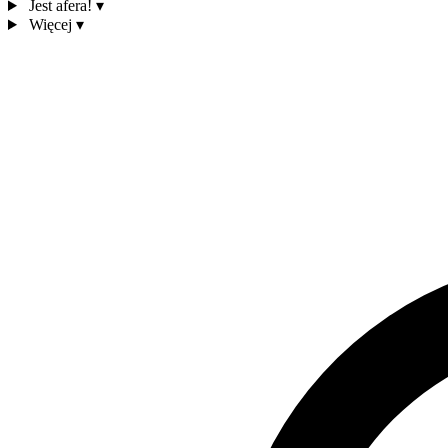
Jest afera!
▾
Więcej
▾