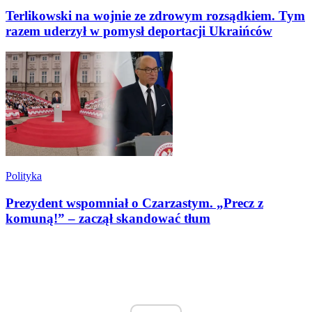
Terlikowski na wojnie ze zdrowym rozsądkiem. Tym
razem uderzył w pomysł deportacji Ukraińców
Polityka
Prezydent wspomniał o Czarzastym. „Precz z
komuną!” – zaczął skandować tłum