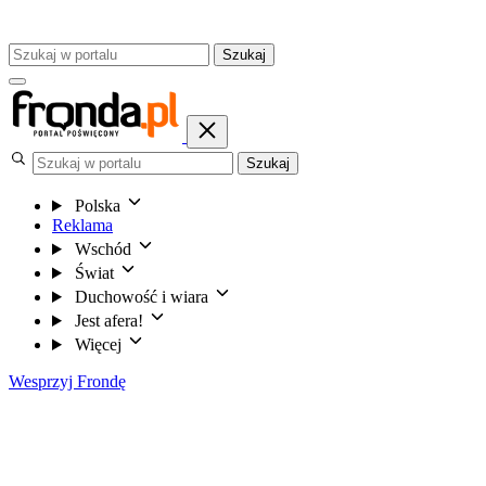
Szukaj
Szukaj
Polska
Reklama
Wschód
Świat
Duchowość i wiara
Jest afera!
Więcej
Wesprzyj Frondę