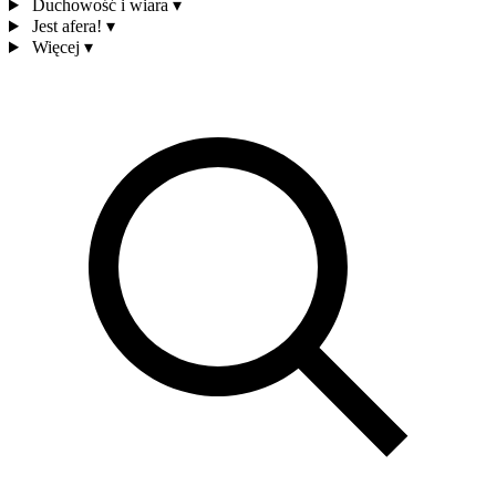
Duchowość i wiara
▾
Jest afera!
▾
Więcej
▾