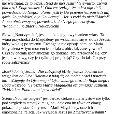
nie wiedziała, że to Jezus. Rzekł do niej Jezus: "Niewiasto, czemu
płaczesz? Kogo szukasz?" Ona zaś sądząc, że to jest ogrodnik,
powiedziała do Niego: "Panie, jeśli ty Go przeniosłeś, powiedz mi,
gdzie Go położyłeś, a ja Go wezmę". Jezus rzekł do niej: "Mario!"
A ona obróciwszy się powiedziała do Niego po hebrajsku:
"Rabbuni", to znaczy: Nauczycielu
!
Słowo „Nauczycielu”, jest tutaj kolejnym wyznaniem wiary. Ta
wiara przychodzi do Magdaleny po wsłuchaniu się w słowa Jezusa,
który woła ją po imieniu. Ewangelia nie opisuje nam, co Maria
Magdalena w tym momencie chciała zrobić. Jak zareagowała?
Czyżby chciała spontanicznie go dotknąć, aby przekonać się, czy
jest prawdziwy, czy jest tylko jej projekcją? Czy chciała Go przy
sobie zatrzymać?
„
Rzekł do niej Jezus: "
Nie zatrzymuj Mnie
, jeszcze bowiem nie
wstąpiłem do Ojca. Natomiast udaj się do moich braci i powiedz
im: "Wstępuję do Ojca mego i Ojca waszego oraz do Boga mego i
Boga waszego"". Poszła Maria Magdalena oznajmiając uczniom:
"Widziałam Pana i to mi powiedział"
.”
Scena „Noli me tangere” jest bardzo ciekawa dla artystów nie tylko
pod względem tematyki religijnej, daje ona im również okazję
pokazania postaci Chrystusa i Marii Magdaleny, oraz ich
emocjonalnej relacji. Jak wyglądał Jezus po Zmartwychwstaniu?