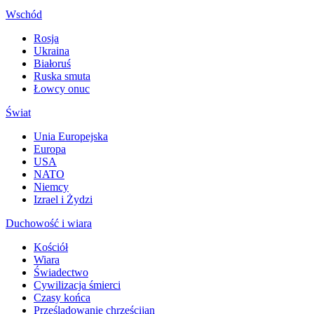
Wschód
Rosja
Ukraina
Białoruś
Ruska smuta
Łowcy onuc
Świat
Unia Europejska
Europa
USA
NATO
Niemcy
Izrael i Żydzi
Duchowość i wiara
Kościół
Wiara
Świadectwo
Cywilizacja śmierci
Czasy końca
Prześladowanie chrześcijan