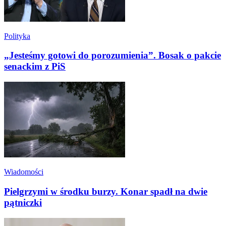
Polityka
„Jesteśmy gotowi do porozumienia”. Bosak o pakcie
senackim z PiS
Wiadomości
Pielgrzymi w środku burzy. Konar spadł na dwie
pątniczki