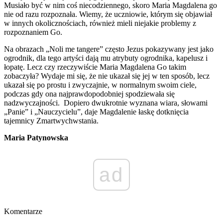
Musiało być w nim coś niecodziennego, skoro Maria Magdalena go
nie od razu rozpoznała. Wiemy, że uczniowie, którym się objawiał
w innych okolicznościach, również mieli niejakie problemy z
rozpoznaniem Go.
Na obrazach „Noli me tangere” często Jezus pokazywany jest jako
ogrodnik, dla tego artyści dają mu atrybuty ogrodnika, kapelusz i
łopatę. Lecz czy rzeczywiście Maria Magdalena Go takim
zobaczyła? Wydaje mi się, że nie ukazał się jej w ten sposób, lecz
ukazał się po prostu i zwyczajnie, w normalnym swoim ciele,
podczas gdy ona najprawdopodobniej spodziewała się
nadzwyczajności. Dopiero dwukrotnie wyznana wiara, słowami
„Panie” i „Nauczycielu”, daje Magdalenie łaskę dotknięcia
tajemnicy Zmartwychwstania.
Maria Patynowska
ad
Komentarze