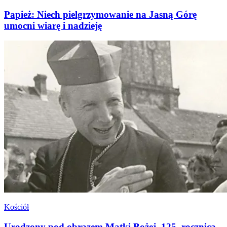
Papież: Niech pielgrzymowanie na Jasną Górę
umocni wiarę i nadzieję
Kościół
Urodzony pod obrazem Matki Bożej. 125. rocznica