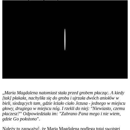
Play
„
Maria Magdalena natomiast stała przed grobem płacząc. A kiedy
[tak] płakała, nachyliła się do grobu i ujrzała dwóch aniołów w
bieli, siedzących tam, gdzie leżało ciało Jezusa - jednego w miejscu
głowy, drugiego w miejscu nóg. I rzekli do niej: "Niewiasto, czemu
płaczesz?" Odpowiedziała im: "Zabrano Pana mego i nie wiem,
gdzie Go położono
".
Należy tu zauważyć, że Maria Magdalena podlega tutaj swoistej