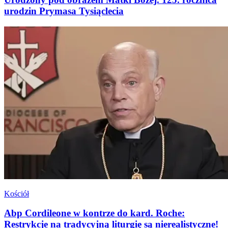
urodzin Prymasa Tysiąclecia
Kościół
Abp Cordileone w kontrze do kard. Roche:
Restrykcje na tradycyjną liturgię są nierealistyczne!