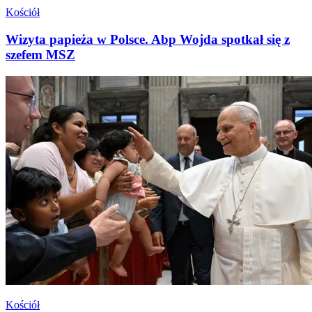
Kościół
Wizyta papieża w Polsce. Abp Wojda spotkał się z
szefem MSZ
Kościół