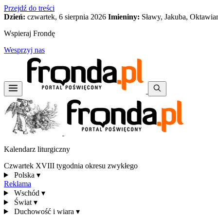
Przejdź do treści
Dzień:
czwartek, 6 sierpnia 2026
Imieniny:
Sławy, Jakuba, Oktawia
Wspieraj Frondę
Wesprzyj nas
Kalendarz liturgiczny
Czwartek XVIII tygodnia okresu zwykłego
Polska
▾
Reklama
Wschód
▾
Świat
▾
Duchowość i wiara
▾