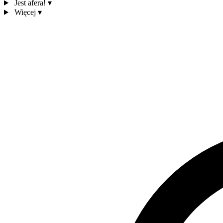
Jest afera!
▾
Więcej
▾