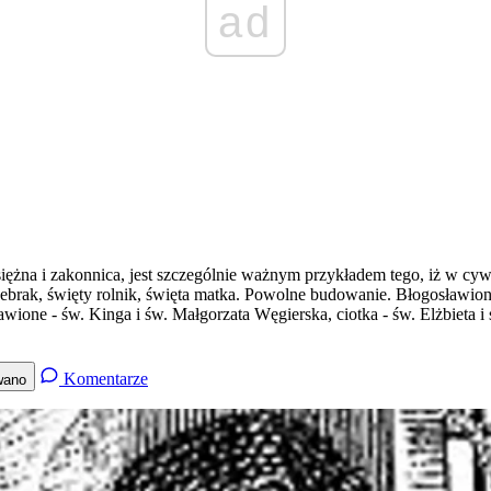
ad
iężna i zakonnica, jest szczególnie ważnym przykładem tego, iż w cywi
żebrak, święty rolnik, święta matka. Powolne budowanie. Błogosławiona
awione - św. Kinga i św. Małgorzata Węgierska, ciotka - św. Elżbieta i 
Komentarze
wano