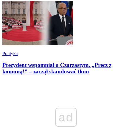
Polityka
Prezydent wspomniał o Czarzastym. „Precz z
komuną!” – zaczął skandować tłum
ad