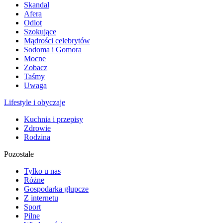
Skandal
Afera
Odlot
Szokujące
Mądrości celebrytów
Sodoma i Gomora
Mocne
Zobacz
Taśmy
Uwaga
Lifestyle i obyczaje
Kuchnia i przepisy
Zdrowie
Rodzina
Pozostałe
Tylko u nas
Różne
Gospodarka głupcze
Z internetu
Sport
Pilne