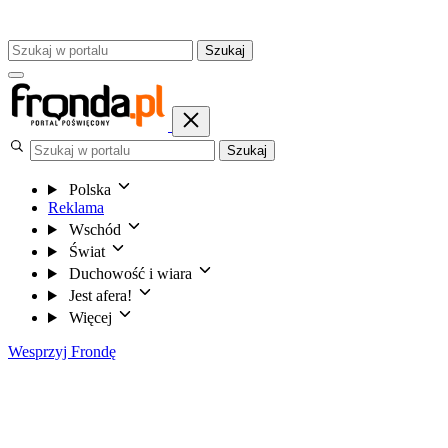
Szukaj
Szukaj
Polska
Reklama
Wschód
Świat
Duchowość i wiara
Jest afera!
Więcej
Wesprzyj Frondę