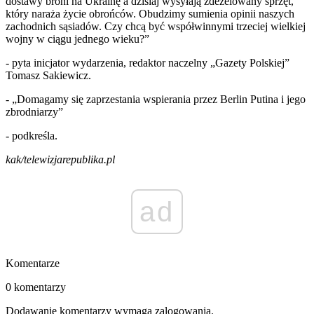
dostawy broni na Ukrainę a dzisiaj wysyłają zdezelowany sprzęt,
który naraża życie obrońców. Obudzimy sumienia opinii naszych
zachodnich sąsiadów. Czy chcą być współwinnymi trzeciej wielkiej
wojny w ciągu jednego wieku?”
- pyta inicjator wydarzenia, redaktor naczelny „Gazety Polskiej”
Tomasz Sakiewicz.
- „Domagamy się zaprzestania wspierania przez Berlin Putina i jego
zbrodniarzy”
- podkreśla.
kak/telewizjarepublika.pl
ad
Komentarze
0 komentarzy
Dodawanie komentarzy wymaga zalogowania.