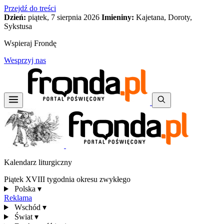
Przejdź do treści
Dzień:
piątek, 7 sierpnia 2026
Imieniny:
Kajetana, Doroty,
Sykstusa
Wspieraj Frondę
Wesprzyj nas
Kalendarz liturgiczny
Piątek XVIII tygodnia okresu zwykłego
Polska
▾
Reklama
Wschód
▾
Świat
▾