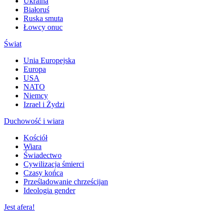
Ukraina
Białoruś
Ruska smuta
Łowcy onuc
Świat
Unia Europejska
Europa
USA
NATO
Niemcy
Izrael i Żydzi
Duchowość i wiara
Kościół
Wiara
Świadectwo
Cywilizacja śmierci
Czasy końca
Prześladowanie chrześcijan
Ideologia gender
Jest afera!