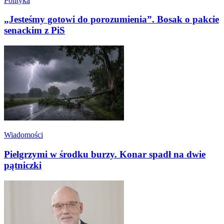
Polityka
„Jesteśmy gotowi do porozumienia”. Bosak o pakcie
senackim z PiS
Wiadomości
Pielgrzymi w środku burzy. Konar spadł na dwie
pątniczki