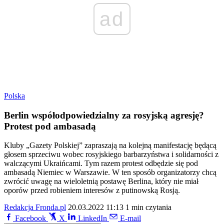
ad
Polska
Berlin współodpowiedzialny za rosyjską agresję?
Protest pod ambasadą
Kluby „Gazety Polskiej” zapraszają na kolejną manifestację będącą
głosem sprzeciwu wobec rosyjskiego barbarzyństwa i solidarności z
walczącymi Ukraińcami. Tym razem protest odbędzie się pod
ambasadą Niemiec w Warszawie. W ten sposób organizatorzy chcą
zwrócić uwagę na wieloletnią postawę Berlina, który nie miał
oporów przed robieniem interesów z putinowską Rosją.
Redakcja Fronda.pl
20.03.2022 11:13
1 min czytania
Facebook
X
LinkedIn
E-mail