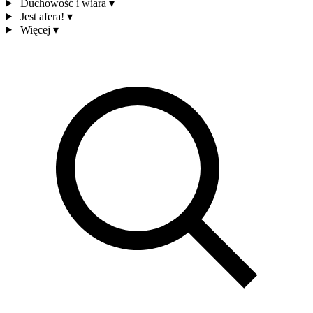
Duchowość i wiara
▾
Jest afera!
▾
Więcej
▾