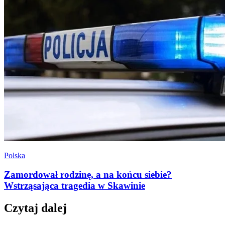
Polska
Zamordował rodzinę, a na końcu siebie?
Wstrząsająca tragedia w Skawinie
Czytaj dalej