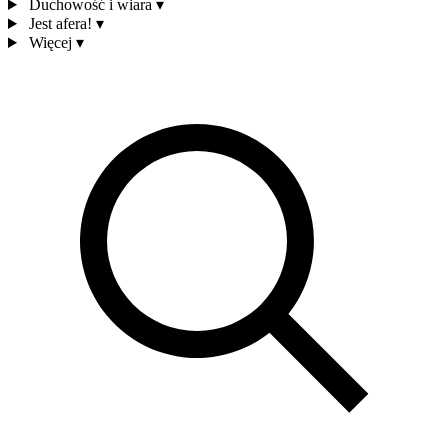
Duchowość i wiara
▾
Jest afera!
▾
Więcej
▾