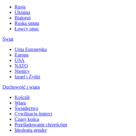
Rosja
Ukraina
Białoruś
Ruska smuta
Łowcy onuc
Świat
Unia Europejska
Europa
USA
NATO
Niemcy
Izrael i Żydzi
Duchowość i wiara
Kościół
Wiara
Świadectwo
Cywilizacja śmierci
Czasy końca
Prześladowanie chrześcijan
Ideologia gender