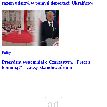
razem uderzył w pomysł deportacji Ukraińców
Polityka
Prezydent wspomniał o Czarzastym. „Precz z
komuną!” – zaczął skandować tłum
ad