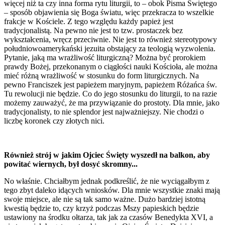
więcej niż ta czy inna forma rytu liturgii, to – obok Pisma Świętego
– sposób objawienia się Boga światu, więc przekracza to wszelkie
frakcje w Kościele. Z tego względu każdy papież jest
tradycjonalistą. Na pewno nie jest to tzw. prostaczek bez
wykształcenia, wręcz przeciwnie. Nie jest to również stereotypowy
południowoamerykański jezuita obstający za teologią wyzwolenia.
Pytanie, jaką ma wrażliwość liturgiczną? Można być prorokiem
prawdy Bożej, przekonanym o ciągłości nauki Kościoła, ale można
mieć różną wrażliwość w stosunku do form liturgicznych. Na
pewno Franciszek jest papieżem maryjnym, papieżem Różańca św.
Tu rewolucji nie będzie. Co do jego stosunku do liturgii, to na razie
możemy zauważyć, że ma przywiązanie do prostoty. Dla mnie, jako
tradycjonalisty, to nie splendor jest najważniejszy. Nie chodzi o
liczbę koronek czy złotych nici.
Również strój w jakim Ojciec Święty wyszedł na balkon, aby
powitać wiernych, był dosyć skromny...
No właśnie. Chciałbym jednak podkreślić, że nie wyciągałbym z
tego zbyt daleko idących wniosków. Dla mnie wszystkie znaki mają
swoje miejsce, ale nie są tak samo ważne. Dużo bardziej istotną
kwestią będzie to, czy krzyż podczas Mszy papieskich będzie
ustawiony na środku ołtarza, tak jak za czasów Benedykta XVI, a