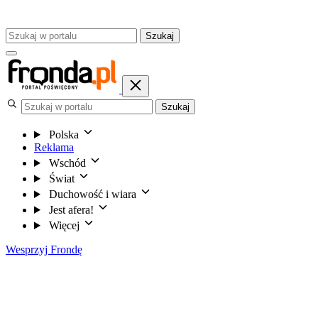
Szukaj
Szukaj
Polska
Reklama
Wschód
Świat
Duchowość i wiara
Jest afera!
Więcej
Wesprzyj Frondę