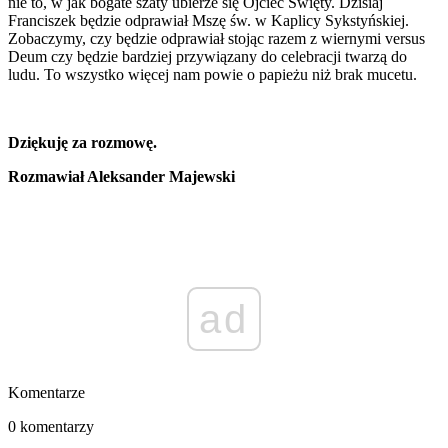
nie to, w jak bogate szaty ubierze się Ojciec Święty. Dzisiaj
Franciszek będzie odprawiał Mszę św. w Kaplicy Sykstyńskiej.
Zobaczymy, czy będzie odprawiał stojąc razem z wiernymi versus
Deum czy będzie bardziej przywiązany do celebracji twarzą do
ludu. To wszystko więcej nam powie o papieżu niż brak mucetu.
Dziękuję za rozmowę.
Rozmawiał Aleksander Majewski
ad
Komentarze
0 komentarzy