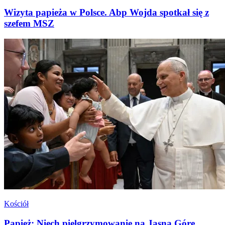
Wizyta papieża w Polsce. Abp Wojda spotkał się z
szefem MSZ
Kościół
Papież: Niech pielgrzymowanie na Jasną Górę