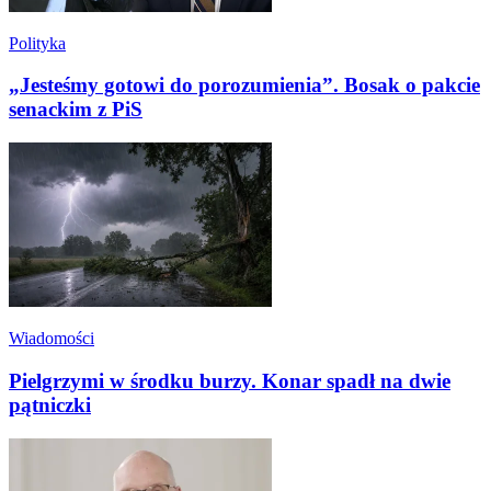
Polityka
„Jesteśmy gotowi do porozumienia”. Bosak o pakcie
senackim z PiS
Wiadomości
Pielgrzymi w środku burzy. Konar spadł na dwie
pątniczki