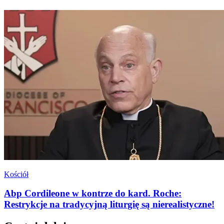
Kościół
Abp Cordileone w kontrze do kard. Roche:
Restrykcje na tradycyjną liturgię są nierealistyczne!