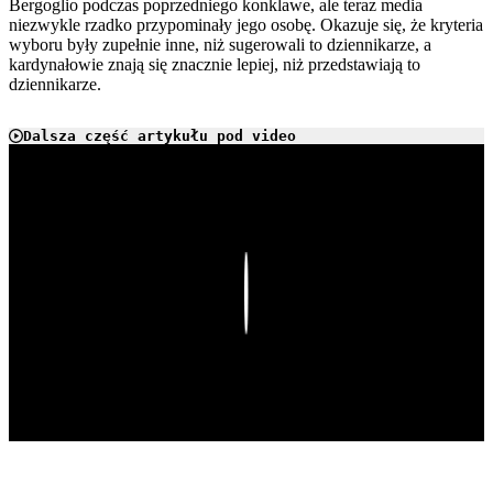
Bergoglio podczas poprzedniego konklawe, ale teraz media
niezwykle rzadko przypominały jego osobę. Okazuje się, że kryteria
wyboru były zupełnie inne, niż sugerowali to dziennikarze, a
kardynałowie znają się znacznie lepiej, niż przedstawiają to
dziennikarze.
Dalsza część artykułu pod video
Play