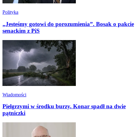
Polityka
„Jesteśmy gotowi do porozumienia”. Bosak o pakcie
senackim z PiS
Wiadomości
Pielgrzymi w środku burzy. Konar spadł na dwie
pątniczki