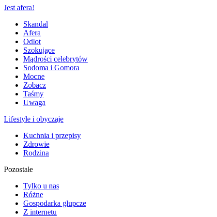
Jest afera!
Skandal
Afera
Odlot
Szokujące
Mądrości celebrytów
Sodoma i Gomora
Mocne
Zobacz
Taśmy
Uwaga
Lifestyle i obyczaje
Kuchnia i przepisy
Zdrowie
Rodzina
Pozostałe
Tylko u nas
Różne
Gospodarka głupcze
Z internetu