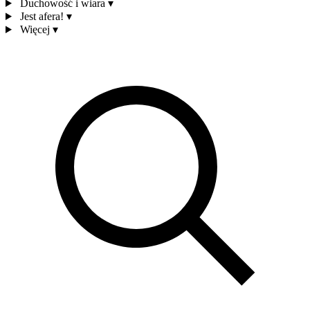
Duchowość i wiara
▾
Jest afera!
▾
Więcej
▾