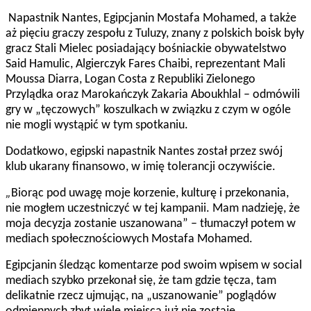
Napastnik Nantes, Egipcjanin Mostafa Mohamed, a także
aż pięciu graczy zespołu z Tuluzy, znany z polskich boisk były
gracz Stali Mielec posiadający bośniackie obywatelstwo
Said Hamulic, Algierczyk Fares Chaibi, reprezentant Mali
Moussa Diarra, Logan Costa z Republiki Zielonego
Przylądka oraz Marokańczyk Zakaria Aboukhlal – odmówili
gry w „tęczowych” koszulkach w związku z czym w ogóle
nie mogli wystąpić w tym spotkaniu.
Dodatkowo, egipski napastnik Nantes został przez swój
klub ukarany finansowo, w imię tolerancji oczywiście.
„
Biorąc pod uwagę moje korzenie, kulturę i przekonania,
nie mogłem uczestniczyć w tej kampanii. Mam nadzieję, że
moja decyzja zostanie uszanowana” – tłumaczył potem w
mediach społecznościowych Mostafa Mohamed.
Egipcjanin śledząc komentarze pod swoim wpisem w social
mediach szybko przekonał się, że tam gdzie tęcza, tam
delikatnie rzecz ujmując, na „uszanowanie” poglądów