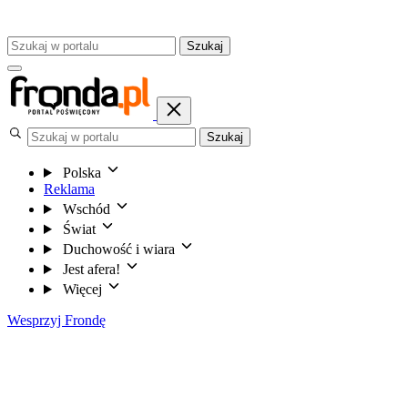
Szukaj
Szukaj
Polska
Reklama
Wschód
Świat
Duchowość i wiara
Jest afera!
Więcej
Wesprzyj Frondę