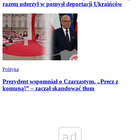
razem uderzył w pomysł deportacji Ukraińców
Polityka
Prezydent wspomniał o Czarzastym. „Precz z
komuną!” – zaczął skandować tłum
ad