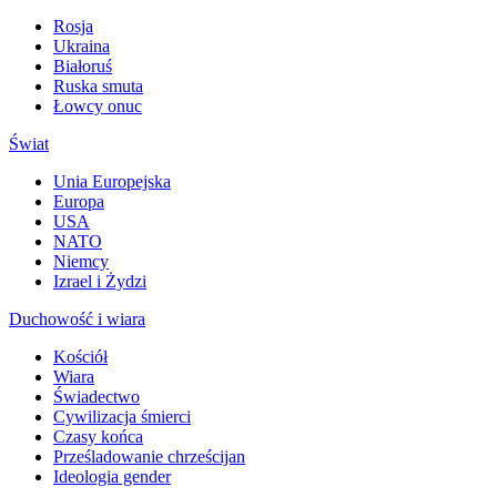
Rosja
Ukraina
Białoruś
Ruska smuta
Łowcy onuc
Świat
Unia Europejska
Europa
USA
NATO
Niemcy
Izrael i Żydzi
Duchowość i wiara
Kościół
Wiara
Świadectwo
Cywilizacja śmierci
Czasy końca
Prześladowanie chrześcijan
Ideologia gender