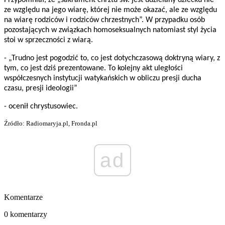
Przypomniał, że „sakrament chrztu św. jest udzielany dziecku nie
ze względu na jego wiarę, której nie może okazać, ale ze względu
na wiarę rodziców i rodziców chrzestnych”. W przypadku osób
pozostających w związkach homoseksualnych natomiast styl życia
stoi w sprzeczności z wiarą.
- „Trudno jest pogodzić to, co jest dotychczasową doktryną wiary, z
tym, co jest dziś prezentowane. To kolejny akt uległości
współczesnych instytucji watykańskich w obliczu presji ducha
czasu, presji ideologii”
- ocenił chrystusowiec.
Źródło: Radiomaryja.pl, Fronda.pl
ad
Komentarze
0 komentarzy