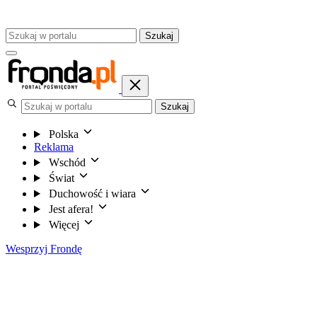
Szukaj
Szukaj
Polska
Reklama
Wschód
Świat
Duchowość i wiara
Jest afera!
Więcej
Wesprzyj Frondę