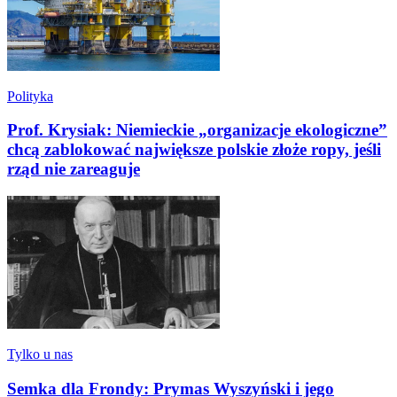
Polityka
Prof. Krysiak: Niemieckie „organizacje ekologiczne”
chcą zablokować największe polskie złoże ropy, jeśli
rząd nie zareaguje
Tylko u nas
Semka dla Frondy: Prymas Wyszyński i jego