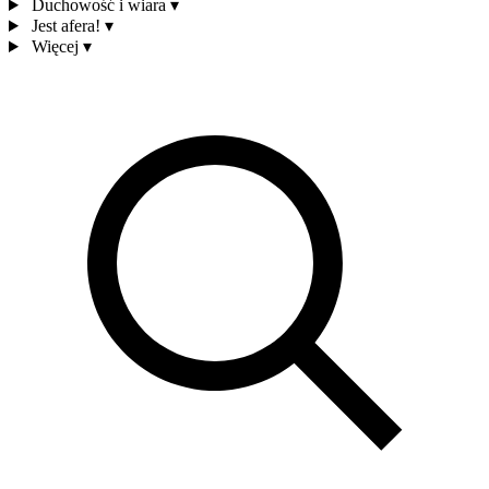
Duchowość i wiara
▾
Jest afera!
▾
Więcej
▾