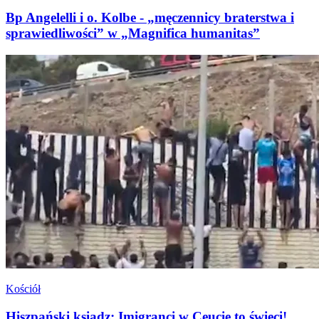
Bp Angelelli i o. Kolbe - „męczennicy braterstwa i
sprawiedliwości” w „Magnifica humanitas”
Kościół
Hiszpański ksiądz: Imigranci w Ceucie to święci!