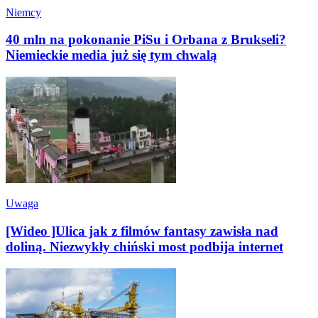
Niemcy
40 mln na pokonanie PiSu i Orbana z Brukseli?
Niemieckie media już się tym chwalą
Uwaga
[Wideo ]Ulica jak z filmów fantasy zawisła nad
doliną. Niezwykły chiński most podbija internet