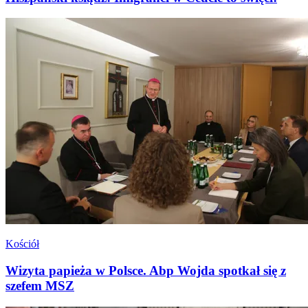
Kościół
Wizyta papieża w Polsce. Abp Wojda spotkał się z
szefem MSZ