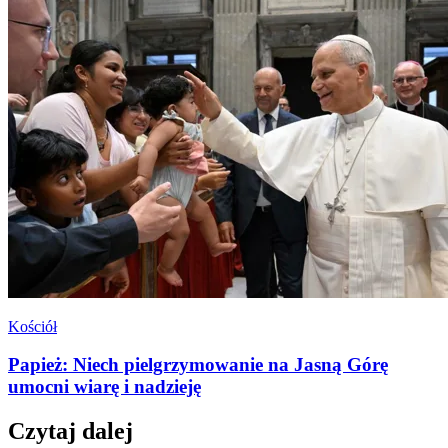
Kościół
Papież: Niech pielgrzymowanie na Jasną Górę
umocni wiarę i nadzieję
Czytaj dalej