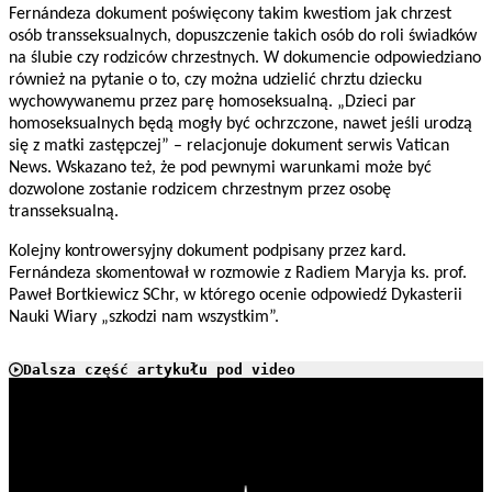
Fernándeza dokument poświęcony takim kwestiom jak chrzest
osób transseksualnych, dopuszczenie takich osób do roli świadków
na ślubie czy rodziców chrzestnych. W dokumencie odpowiedziano
również na pytanie o to, czy można udzielić chrztu dziecku
wychowywanemu przez parę homoseksualną. „Dzieci par
homoseksualnych będą mogły być ochrzczone, nawet jeśli urodzą
się z matki zastępczej” – relacjonuje dokument serwis Vatican
News. Wskazano też, że pod pewnymi warunkami może być
dozwolone zostanie rodzicem chrzestnym przez osobę
transseksualną.
Kolejny kontrowersyjny dokument podpisany przez kard.
Fernándeza skomentował w rozmowie z Radiem Maryja ks. prof.
Paweł Bortkiewicz SChr, w którego ocenie odpowiedź Dykasterii
Nauki Wiary „szkodzi nam wszystkim”.
Dalsza część artykułu pod video