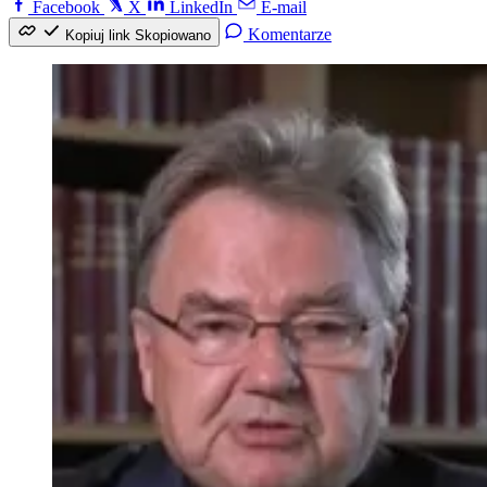
Facebook
X
LinkedIn
E-mail
Komentarze
Kopiuj link
Skopiowano