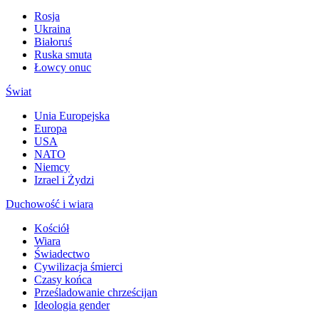
Rosja
Ukraina
Białoruś
Ruska smuta
Łowcy onuc
Świat
Unia Europejska
Europa
USA
NATO
Niemcy
Izrael i Żydzi
Duchowość i wiara
Kościół
Wiara
Świadectwo
Cywilizacja śmierci
Czasy końca
Prześladowanie chrześcijan
Ideologia gender