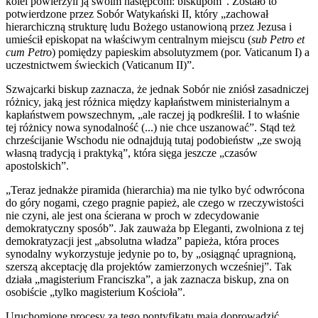
kolei powierzyli ją swoim następcom: biskupom”. Zostało to
potwierdzone przez Sobór Watykański II, który „zachował
hierarchiczną strukturę ludu Bożego ustanowioną przez Jezusa i
umieścił episkopat na właściwym centralnym miejscu (
sub Petro et
cum Petro
) pomiędzy papieskim absolutyzmem (por. Vaticanum I) a
uczestnictwem świeckich (Vaticanum II)”.
Szwajcarki biskup zaznacza, że jednak Sobór nie zniósł zasadniczej
różnicy, jaką jest różnica między kapłaństwem ministerialnym a
kapłaństwem powszechnym, „ale raczej ją podkreślił. I to właśnie
tej różnicy nowa synodalność (...) nie chce uszanować”. Stąd też
chrześcijanie Wschodu nie odnajdują tutaj podobieństw „ze swoją
własną tradycją i praktyką”, która sięga jeszcze „czasów
apostolskich”.
„Teraz jednakże piramida (hierarchia) ma nie tylko być odwrócona
do góry nogami, czego pragnie papież, ale czego w rzeczywistości
nie czyni, ale jest ona ścierana w proch w zdecydowanie
demokratyczny sposób”. Jak zauważa bp Eleganti, zwolniona z tej
demokratyzacji jest „absolutna władza” papieża, która proces
synodalny wykorzystuje jedynie po to, by „osiągnąć upragnioną,
szerszą akceptację dla projektów zamierzonych wcześniej”. Tak
działa „magisterium Franciszka”, a jak zaznacza biskup, zna on
osobiście „tylko magisterium Kościoła”.
Uruchomione procesy za tego pontyfikatu mają doprowadzić