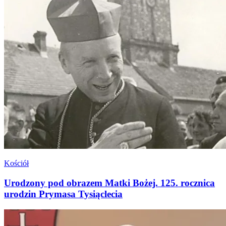
Kościół
Urodzony pod obrazem Matki Bożej. 125. rocznica
urodzin Prymasa Tysiąclecia