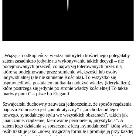
Play
„Wiążąca i odkupieńcza władza autorytetu kościelnego polegałaby
zatem zasadniczo jedynie na wykonywaniu takich decyzji – nie
podejmowanych przezeń, co najwyżej tolerowanych przez nią –
które są podejmowane przez sumienie większości lub osoby
indywidualnej (ale nie sumienie Kościoła). To wszystko się
usprawiedliwia postulatem unikania nadużyć władzy (klerykalizm),
które postrzega się jedynie po stronie władzy kościelnej! To także
martwy punkt” – pisze bp Eleganti.
Szwajcarski duchowny zauważa jednocześnie, że sposób rządzenia
papieża Franciszka jest „autokratyczny” i „odchodzi od tego
nowego, synodalnego stylu we wszystkich obszarach”, takich jak
„nauczanie, rządzenie, kierowanie personelem, jurysdykcja”. A
zatem jego działania są sprzeczne z ideą „synodalności” którą wiele
osób traktuje jako „nową magiczną formułę i promuje ją przy każdej