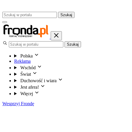
Szukaj
Szukaj
Polska
Reklama
Wschód
Świat
Duchowość i wiara
Jest afera!
Więcej
Wesprzyj Frondę