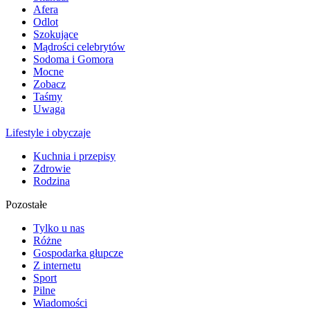
Afera
Odlot
Szokujące
Mądrości celebrytów
Sodoma i Gomora
Mocne
Zobacz
Taśmy
Uwaga
Lifestyle i obyczaje
Kuchnia i przepisy
Zdrowie
Rodzina
Pozostałe
Tylko u nas
Różne
Gospodarka głupcze
Z internetu
Sport
Pilne
Wiadomości