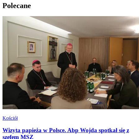
Polecane
Kościół
Wizyta papieża w Polsce. Abp Wojda spotkał się z
szefem MSZ