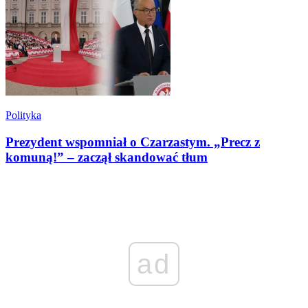
Polityka
Prezydent wspomniał o Czarzastym. „Precz z
komuną!” – zaczął skandować tłum
ad