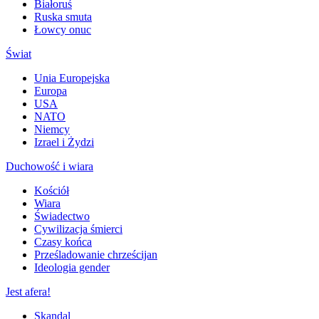
Białoruś
Ruska smuta
Łowcy onuc
Świat
Unia Europejska
Europa
USA
NATO
Niemcy
Izrael i Żydzi
Duchowość i wiara
Kościół
Wiara
Świadectwo
Cywilizacja śmierci
Czasy końca
Prześladowanie chrześcijan
Ideologia gender
Jest afera!
Skandal