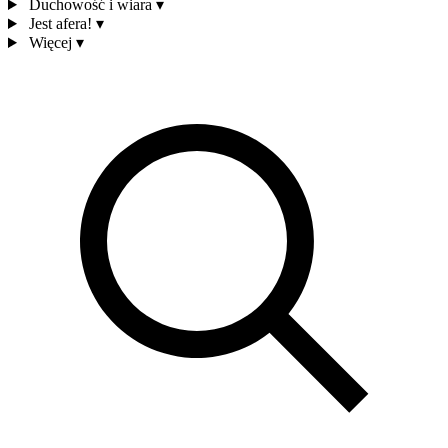
Duchowość i wiara
▾
Jest afera!
▾
Więcej
▾