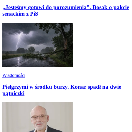
„Jesteśmy gotowi do porozumienia”. Bosak o pakcie
senackim z PiS
Wiadomości
Pielgrzymi w środku burzy. Konar spadł na dwie
pątniczki