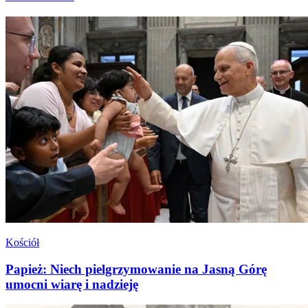
Kościół
Papież: Niech pielgrzymowanie na Jasną Górę
umocni wiarę i nadzieję