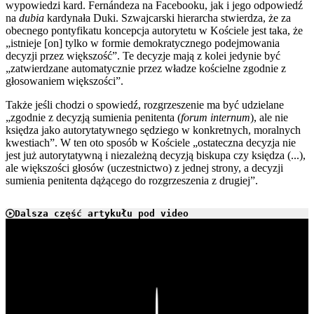
wypowiedzi kard. Fernándeza na Facebooku, jak i jego odpowiedź
na
dubia
kardynała Duki. Szwajcarski hierarcha stwierdza, że za
obecnego pontyfikatu koncepcja autorytetu w Kościele jest taka, że
„istnieje [on] tylko w formie demokratycznego podejmowania
decyzji przez większość”. Te decyzje mają z kolei jedynie być
„zatwierdzane automatycznie przez władze kościelne zgodnie z
głosowaniem większości”.
Także jeśli chodzi o spowiedź, rozgrzeszenie ma być udzielane
„zgodnie z decyzją sumienia penitenta (
forum internum
), ale nie
księdza jako autorytatywnego sędziego w konkretnych, moralnych
kwestiach”. W ten oto sposób w Kościele „ostateczna decyzja nie
jest już autorytatywną i niezależną decyzją biskupa czy księdza (...),
ale większości głosów (uczestnictwo) z jednej strony, a decyzji
sumienia penitenta dążącego do rozgrzeszenia z drugiej”.
Dalsza część artykułu pod video