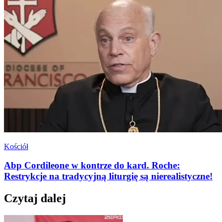
Kościół
Abp Cordileone w kontrze do kard. Roche:
Restrykcje na tradycyjną liturgię są nierealistyczne!
Czytaj dalej