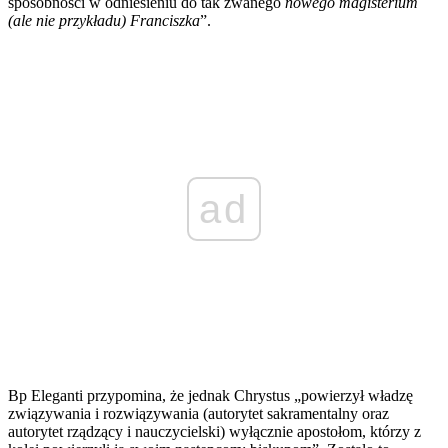
sposobności w odniesieniu do tak zwanego
nowego magisterium
(ale nie przykładu) Franciszka
”.
ad
Bp Eleganti przypomina, że jednak Chrystus „powierzył władzę
związywania i rozwiązywania (autorytet sakramentalny oraz
autorytet rządzący i nauczycielski) wyłącznie apostołom, którzy z