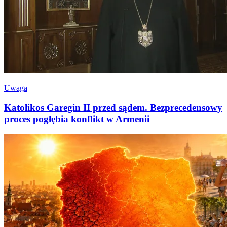
Uwaga
Katolikos Garegin II przed sądem. Bezprecedensowy
proces pogłębia konflikt w Armenii