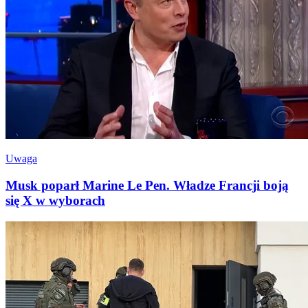
Uwaga
Musk poparł Marine Le Pen. Władze Francji boją
się X w wyborach