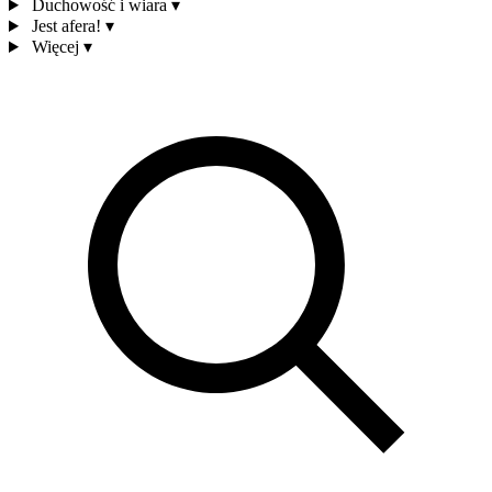
Duchowość i wiara
▾
Jest afera!
▾
Więcej
▾