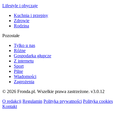
Lifestyle i obyczaje
Kuchnia i przepisy
Zdrowie
Rodzina
Pozostałe
Tylko u nas
Różne
Gospodarka głupcze
Z internetu
Sport
Pilne
Wiadomości
Zagrożenia
© 2026 Fronda.pl. Wszelkie prawa zastrzeżone.
v3.0.12
O redakcji
Regulamin
Polityka prywatności
Polityka cookies
Kontakt