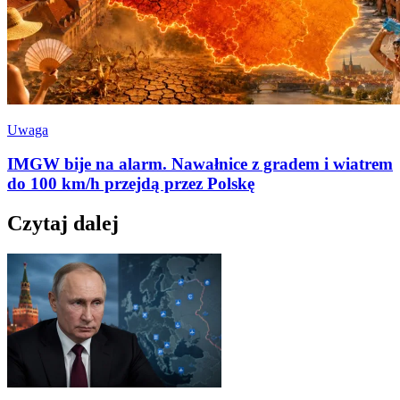
Uwaga
IMGW bije na alarm. Nawałnice z gradem i wiatrem
do 100 km/h przejdą przez Polskę
Czytaj dalej