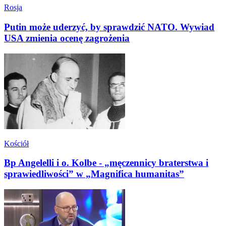
Rosja
Putin może uderzyć, by sprawdzić NATO. Wywiad
USA zmienia ocenę zagrożenia
Kościół
Bp Angelelli i o. Kolbe - „męczennicy braterstwa i
sprawiedliwości” w „Magnifica humanitas”