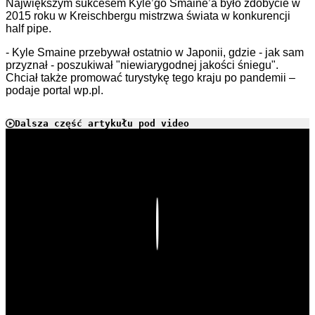
Największym sukcesem Kyle’go Smaine’a było zdobycie w
2015 roku w Kreischbergu mistrzwa świata w konkurencji
half pipe.
- Kyle Smaine przebywał ostatnio w Japonii, gdzie - jak sam
przyznał - poszukiwał "niewiarygodnej jakości śniegu".
Chciał także promować turystykę tego kraju po pandemii –
podaje portal wp.pl.
Dalsza część artykułu pod video
Play