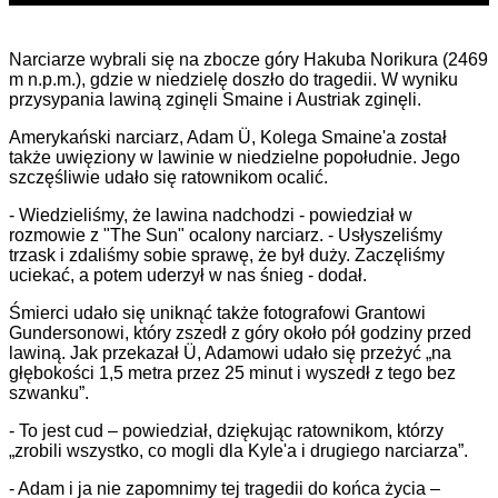
Narciarze wybrali się na zbocze góry Hakuba Norikura (2469
m n.p.m.), gdzie w niedzielę doszło do tragedii. W wyniku
przysypania lawiną zginęli Smaine i Austriak zginęli.
Amerykański narciarz, Adam Ü, Kolega Smaine'a został
także uwięziony w lawinie w niedzielne popołudnie. Jego
szczęśliwie udało się ratownikom ocalić.
- Wiedzieliśmy, że lawina nadchodzi - powiedział w
rozmowie z "The Sun" ocalony narciarz. - Usłyszeliśmy
trzask i zdaliśmy sobie sprawę, że był duży. Zaczęliśmy
uciekać, a potem uderzył w nas śnieg - dodał.
Śmierci udało się uniknąć także fotografowi Grantowi
Gundersonowi, który zszedł z góry około pół godziny przed
lawiną. Jak przekazał Ü, Adamowi udało się przeżyć „na
głębokości 1,5 metra przez 25 minut i wyszedł z tego bez
szwanku”.
- To jest cud – powiedział, dziękując ratownikom, którzy
„zrobili wszystko, co mogli dla Kyle'a i drugiego narciarza”.
- Adam i ja nie zapomnimy tej tragedii do końca życia –