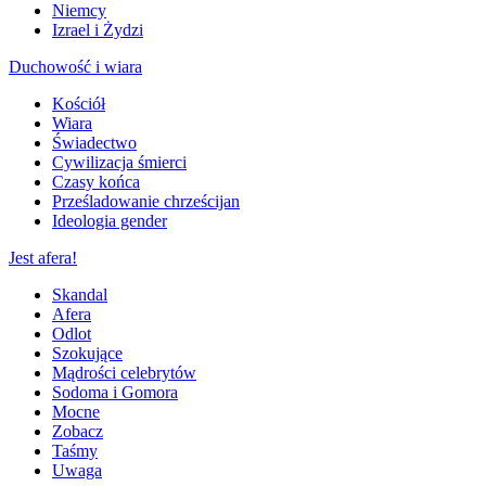
Niemcy
Izrael i Żydzi
Duchowość i wiara
Kościół
Wiara
Świadectwo
Cywilizacja śmierci
Czasy końca
Prześladowanie chrześcijan
Ideologia gender
Jest afera!
Skandal
Afera
Odlot
Szokujące
Mądrości celebrytów
Sodoma i Gomora
Mocne
Zobacz
Taśmy
Uwaga