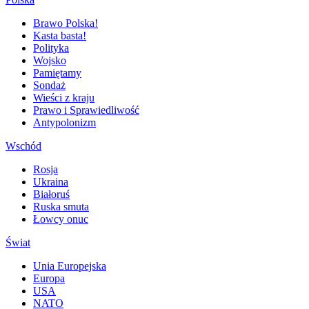
Brawo Polska!
Kasta basta!
Polityka
Wojsko
Pamiętamy
Sondaż
Wieści z kraju
Prawo i Sprawiedliwość
Antypolonizm
Wschód
Rosja
Ukraina
Białoruś
Ruska smuta
Łowcy onuc
Świat
Unia Europejska
Europa
USA
NATO