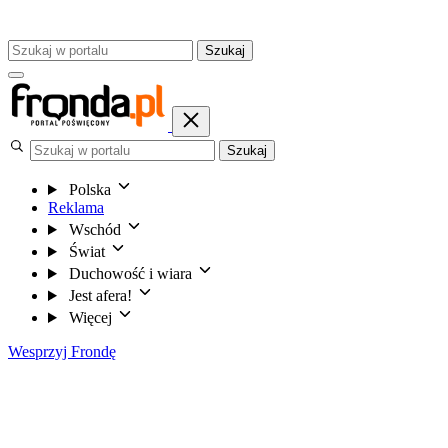
Szukaj
Szukaj
Polska
Reklama
Wschód
Świat
Duchowość i wiara
Jest afera!
Więcej
Wesprzyj Frondę