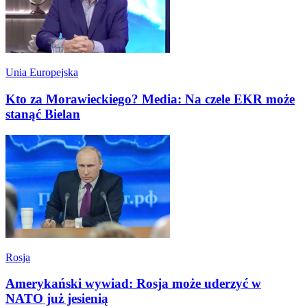
Unia Europejska
Kto za Morawieckiego? Media: Na czele EKR może
stanąć Bielan
Rosja
Amerykański wywiad: Rosja może uderzyć w
NATO już jesienią