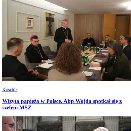
Kościół
Wizyta papieża w Polsce. Abp Wojda spotkał się z
szefem MSZ