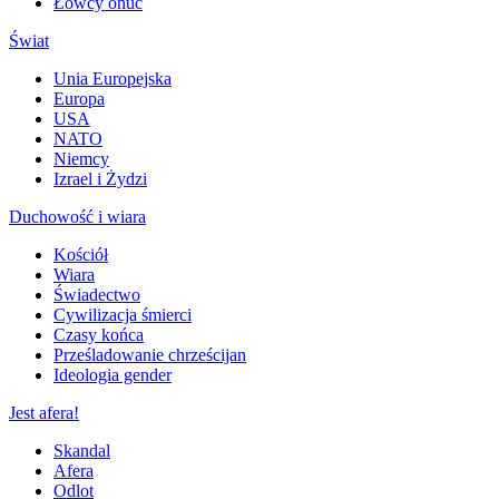
Łowcy onuc
Świat
Unia Europejska
Europa
USA
NATO
Niemcy
Izrael i Żydzi
Duchowość i wiara
Kościół
Wiara
Świadectwo
Cywilizacja śmierci
Czasy końca
Prześladowanie chrześcijan
Ideologia gender
Jest afera!
Skandal
Afera
Odlot