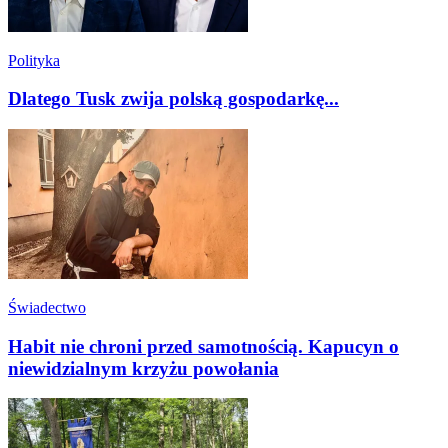
Polityka
Dlatego Tusk zwija polską gospodarkę...
Świadectwo
Habit nie chroni przed samotnością. Kapucyn o
niewidzialnym krzyżu powołania