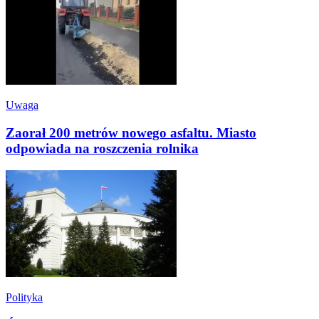
Uwaga
Zaorał 200 metrów nowego asfaltu. Miasto
odpowiada na roszczenia rolnika
Polityka