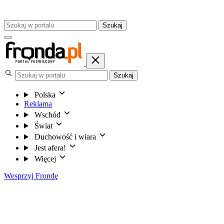
Szukaj
Szukaj
Polska
Reklama
Wschód
Świat
Duchowość i wiara
Jest afera!
Więcej
Wesprzyj Frondę