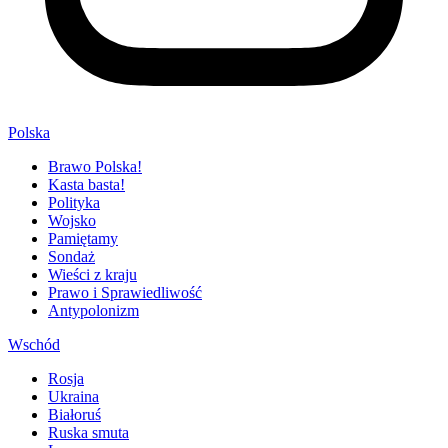
Polska
Brawo Polska!
Kasta basta!
Polityka
Wojsko
Pamiętamy
Sondaż
Wieści z kraju
Prawo i Sprawiedliwość
Antypolonizm
Wschód
Rosja
Ukraina
Białoruś
Ruska smuta