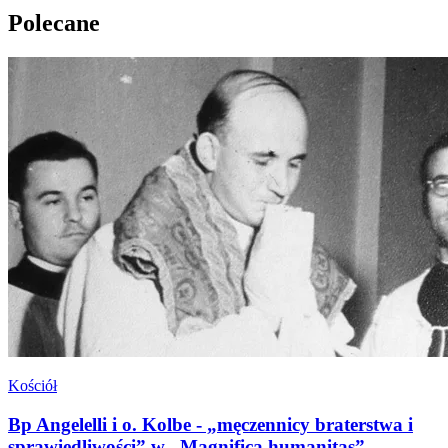
Polecane
Kościół
Bp Angelelli i o. Kolbe - „męczennicy braterstwa i
sprawiedliwości” w „Magnifica humanitas”