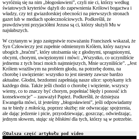
wyróżnią się na nim „błogosławieni”, czyli nie ci, którzy według
światowych kryteriów dążyli do zapewnienia Królowi bogactwa i
władzy, czy też gwiazdorskiej obecności na pierwszych stronach
gazet lub w mediach społecznościowych. Podkreślił, że
prawdziwymi przyjaciółmi Jezusa są ci, którzy służyli Mu w
najsłabszych.
W czytanym w jego zastępstwie rozważaniu Franciszek wskazał, że
Syn Człowieczy jest zupełnie odmiennym Królem, który nazywa
ubogich „braćmi”, który utożsamia się z głodnymi, spragnionymi,
obcymi, chorymi, uwięzionymi i mówi: „Wszystko, co uczyniliście
jednemu z tych braci moich najmniejszych, Mnie uczyniliście”. „Jest
Królem wrażliwym na problem głodu, na potrzebę domu, na
chorobę i uwięzienie: wszystko to jest niestety zawsze bardzo
aktualne. Głodni, bezdomni zapełniają nasze ulice: spotykamy ich
każdego dnia. Także jeśli chodzi o chorobę i więzienie, wszyscy
wiemy, co to znaczy być chorym, popełniać błędy i ponosić ich
konsekwencje” – zauważył Papież. Podkreślił, że dzisiejsza
Ewangelia mówi, iż jesteśmy „błogosławieni”, jeśli odpowiadamy
na te biedy z
miłością
, poprzez służbę: nie odwracając spojrzenia,
ale dając jedzenie i picie, przyodziewając, goszcząc, odwiedzając,
jednym słowem,
stając się bliskimi
dla tych, którzy są
w
potrzebie.
Dalsza część artykułu pod video