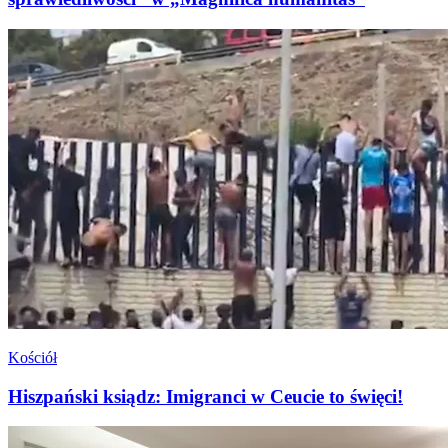
Kościół
Hiszpański ksiądz: Imigranci w Ceucie to święci!