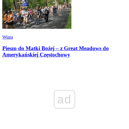
Wiara
Pieszo do Matki Bożej – z Great Meadows do
Amerykańskiej Częstochowy
ad