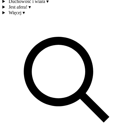
Duchowość i wiara
▾
Jest afera!
▾
Więcej
▾