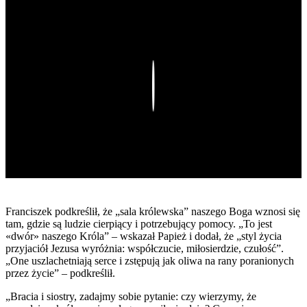
Play
Franciszek podkreślił, że „sala królewska” naszego Boga wznosi się
tam, gdzie są ludzie cierpiący i potrzebujący pomocy. „To jest
«dwór» naszego Króla” – wskazał Papież i dodał, że „styl życia
przyjaciół Jezusa wyróżnia: współczucie, miłosierdzie, czułość”.
„One uszlachetniają serce i zstępują jak oliwa na rany poranionych
przez życie” – podkreślił.
„Bracia i siostry, zadajmy sobie pytanie: czy wierzymy, że