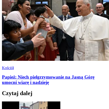
Kościół
Papież: Niech pielgrzymowanie na Jasną Górę
umocni wiarę i nadzieję
Czytaj dalej