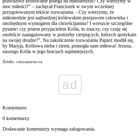
prawdziwe królowanie polega na miłosierdziu? Czy wierzymy w
moc miłości?” – zachęcał Franciszek w swym wcześniej
przygotowanym tekście rozważania. - Czy wierzymy, że
miłosierdzie jest najbardziej królewskim przejawem człowieka i
niezbędnym wymogiem dla chrześcijanina? I wreszcie szczególne
pytanie: czy jestem przyjacielem Króla, to znaczy, czy czuję się
osobiście
zaangażowany w potrzeby cierpiących, których spotykam
na swojej drodze?”. Na zakończenie rozważania Papież modlił się,
by Maryja, Królowa nieba i ziemi, pomogła nam miłować Jezusa,
naszego Króla w jego braciach najmniejszych.
Źródło: vaticannews.va
ad
Komentarze
0 komentarzy
Dodawanie komentarzy wymaga zalogowania.