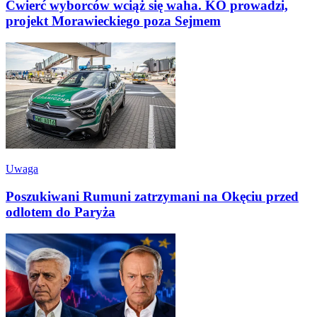
Ćwierć wyborców wciąż się waha. KO prowadzi,
projekt Morawieckiego poza Sejmem
Uwaga
Poszukiwani Rumuni zatrzymani na Okęciu przed
odlotem do Paryża