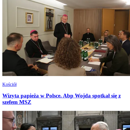
Kościół
Wizyta papieża w Polsce. Abp Wojda spotkał się z
szefem MSZ