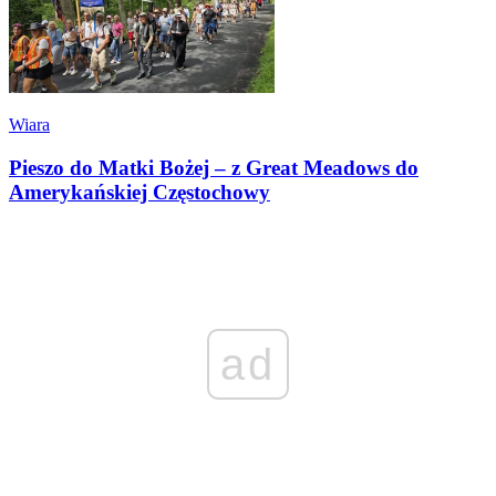
Wiara
Pieszo do Matki Bożej – z Great Meadows do
Amerykańskiej Częstochowy
ad