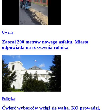
Uwaga
Zaorał 200 metrów nowego asfaltu. Miasto
odpowiada na roszczenia rolnika
Polityka
Ćwierć wyborców wciąż się waha. KO prowadzi,