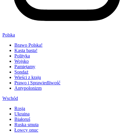
Polska
Brawo Polska!
Kasta basta!
Polityka
Wojsko
Pamiętamy
Sondaż
Wieści z kraju
Prawo i Sprawiedliwość
Antypolonizm
Wschód
Rosja
Ukraina
Białoruś
Ruska smuta
Łowcy onuc