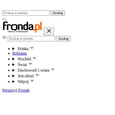
Szukaj
Szukaj
Polska
Reklama
Wschód
Świat
Duchowość i wiara
Jest afera!
Więcej
Wesprzyj Frondę