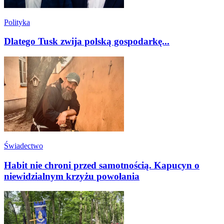
Polityka
Dlatego Tusk zwija polską gospodarkę...
Świadectwo
Habit nie chroni przed samotnością. Kapucyn o
niewidzialnym krzyżu powołania