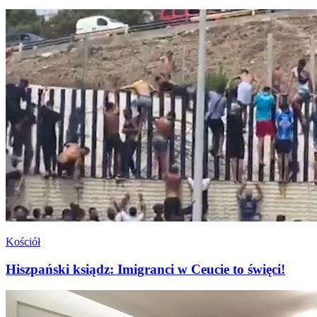
Kościół
Hiszpański ksiądz: Imigranci w Ceucie to święci!