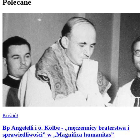
Polecane
Kościół
Bp Angelelli i o. Kolbe - „męczennicy braterstwa i
sprawiedliwości” w „Magnifica humanitas”