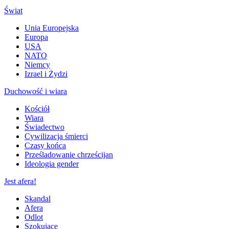
Świat
Unia Europejska
Europa
USA
NATO
Niemcy
Izrael i Żydzi
Duchowość i wiara
Kościół
Wiara
Świadectwo
Cywilizacja śmierci
Czasy końca
Prześladowanie chrześcijan
Ideologia gender
Jest afera!
Skandal
Afera
Odlot
Szokujące