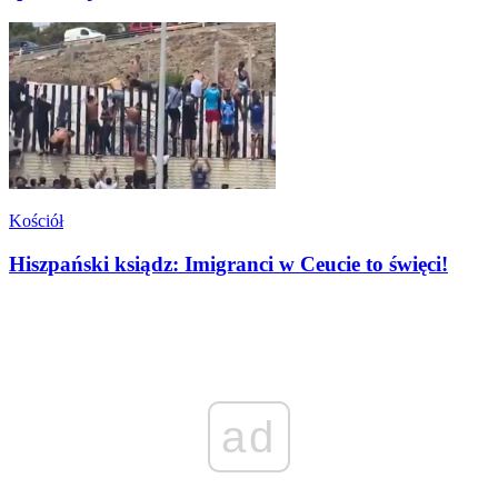
Kościół
Hiszpański ksiądz: Imigranci w Ceucie to święci!
ad