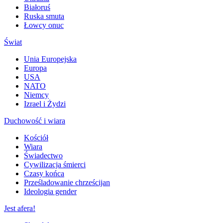
Białoruś
Ruska smuta
Łowcy onuc
Świat
Unia Europejska
Europa
USA
NATO
Niemcy
Izrael i Żydzi
Duchowość i wiara
Kościół
Wiara
Świadectwo
Cywilizacja śmierci
Czasy końca
Prześladowanie chrześcijan
Ideologia gender
Jest afera!