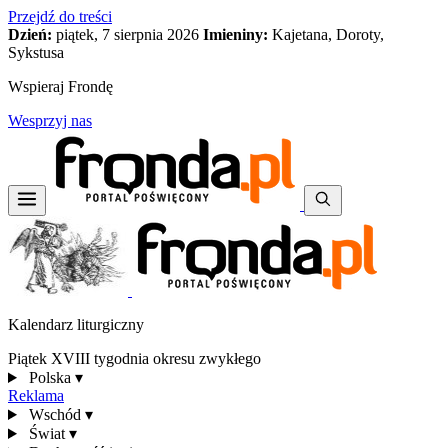
Przejdź do treści
Dzień:
piątek, 7 sierpnia 2026
Imieniny:
Kajetana, Doroty,
Sykstusa
Wspieraj Frondę
Wesprzyj nas
Kalendarz liturgiczny
Piątek XVIII tygodnia okresu zwykłego
Polska
▾
Reklama
Wschód
▾
Świat
▾