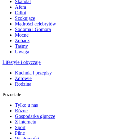
Skandal
Afera
Odlot
Szokujące
Mądrości celebrytów
Sodoma i Gomora
Mocne
Zobacz
Taśmy
Uwaga
Lifestyle i obyczaje
Kuchnia i przepisy
Zdrowie
Rodzina
Pozostałe
Tylko u nas
Różne
Gospodarka głupcze
Z internetu
Sport
Pilne
Wiadomości