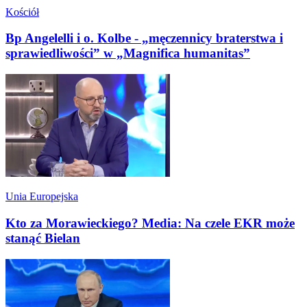
Kościół
Bp Angelelli i o. Kolbe - „męczennicy braterstwa i
sprawiedliwości” w „Magnifica humanitas”
Unia Europejska
Kto za Morawieckiego? Media: Na czele EKR może
stanąć Bielan