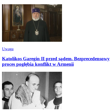
Uwaga
Katolikos Garegin II przed sądem. Bezprecedensowy
proces pogłębia konflikt w Armenii