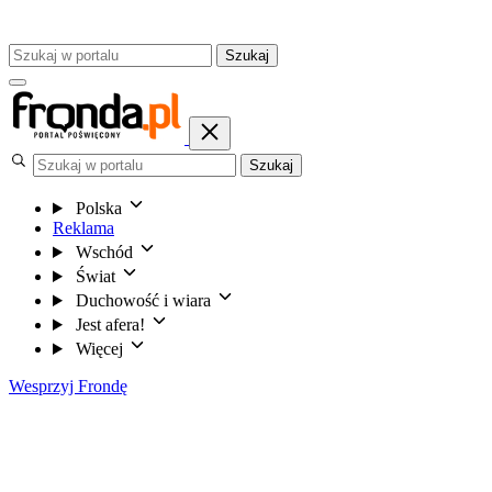
Szukaj
Szukaj
Polska
Reklama
Wschód
Świat
Duchowość i wiara
Jest afera!
Więcej
Wesprzyj Frondę