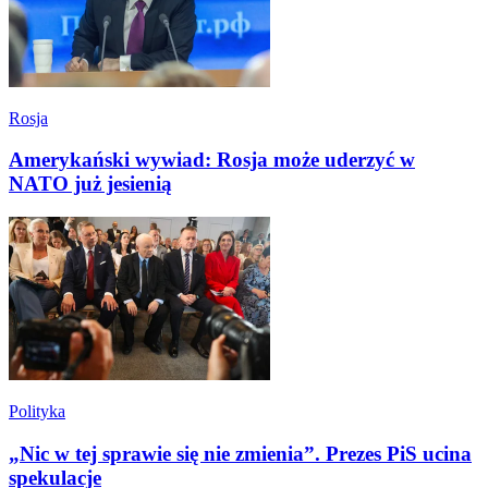
Rosja
Amerykański wywiad: Rosja może uderzyć w
NATO już jesienią
Polityka
„Nic w tej sprawie się nie zmienia”. Prezes PiS ucina
spekulacje