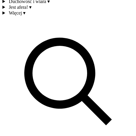
Duchowość i wiara
▾
Jest afera!
▾
Więcej
▾