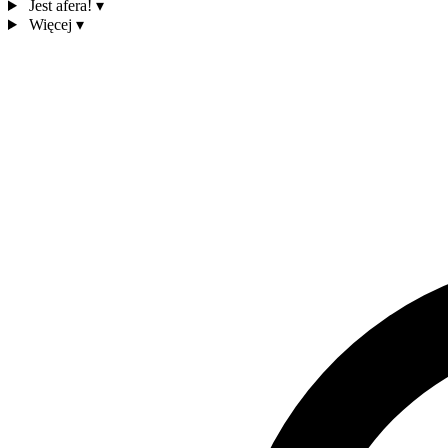
Jest afera!
▾
Więcej
▾