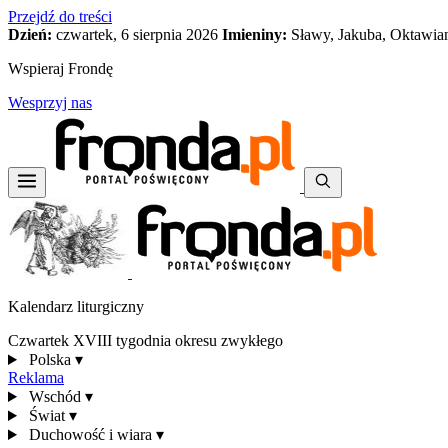
Przejdź do treści
Dzień:
czwartek, 6 sierpnia 2026
Imieniny:
Sławy, Jakuba, Oktawia
Wspieraj Frondę
Wesprzyj nas
Kalendarz liturgiczny
Czwartek XVIII tygodnia okresu zwykłego
Polska
▾
Reklama
Wschód
▾
Świat
▾
Duchowość i wiara
▾