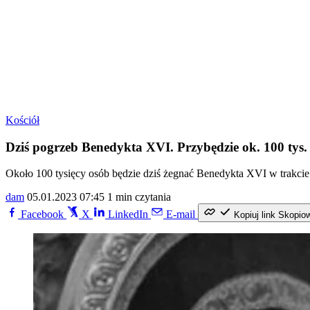
Kościół
Dziś pogrzeb Benedykta XVI. Przybędzie ok. 100 tys.
Około 100 tysięcy osób będzie dziś żegnać Benedykta XVI w trakcie
dam
05.01.2023 07:45
1 min czytania
Facebook
X
LinkedIn
E-mail
Kopiuj link
Skopio