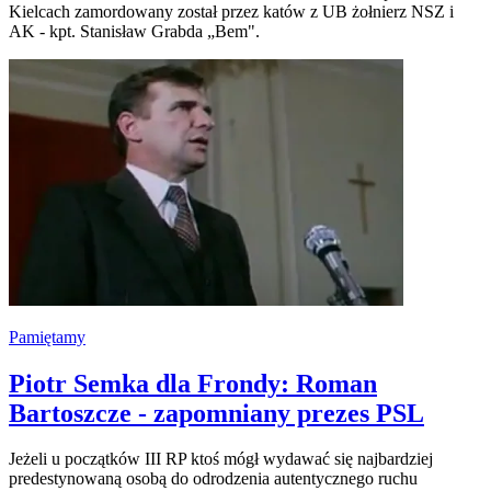
Kielcach zamordowany został przez katów z UB żołnierz NSZ i
AK - kpt. Stanisław Grabda „Bem".
Pamiętamy
Piotr Semka dla Frondy: Roman
Bartoszcze - zapomniany prezes PSL
Jeżeli u początków III RP ktoś mógł wydawać się najbardziej
predestynowaną osobą do odrodzenia autentycznego ruchu