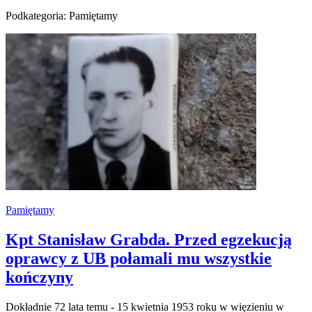
Podkategoria: Pamiętamy
Pamiętamy
Kpt Stanisław Grabda. Przed egzekucją
oprawcy z UB połamali mu wszystkie
kończyny
Dokładnie 72 lata temu - 15 kwietnia 1953 roku w więzieniu w