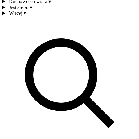
Duchowość i wiara
▾
Jest afera!
▾
Więcej
▾