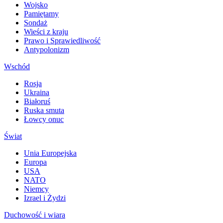
Wojsko
Pamiętamy
Sondaż
Wieści z kraju
Prawo i Sprawiedliwość
Antypolonizm
Wschód
Rosja
Ukraina
Białoruś
Ruska smuta
Łowcy onuc
Świat
Unia Europejska
Europa
USA
NATO
Niemcy
Izrael i Żydzi
Duchowość i wiara