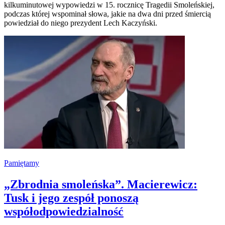
kilkuminutowej wypowiedzi w 15. rocznicę Tragedii Smoleńskiej,
podczas której wspominał słowa, jakie na dwa dni przed śmiercią
powiedział do niego prezydent Lech Kaczyński.
Pamiętamy
„Zbrodnia smoleńska”. Macierewicz:
Tusk i jego zespół ponoszą
współodpowiedzialność