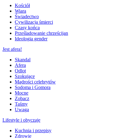
Kościół
Wiara
Świadectwo
Cywilizacja śmierci
Czasy końca
Prześladowanie chrześcijan
Ideologia gender
Jest afera!
Skandal
Afera
Odlot
Szokujące
Mądrości celebrytów
Sodoma i Gomora
Mocne
Zobacz
Taśmy
Uwaga
Lifestyle i obyczaje
Kuchnia i przepisy
Zdrowie