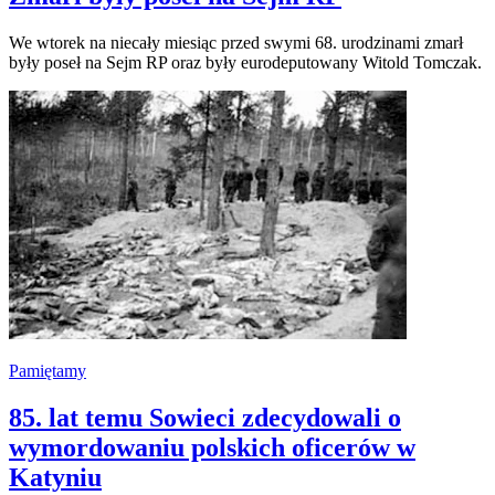
We wtorek na niecały miesiąc przed swymi 68. urodzinami zmarł
były poseł na Sejm RP oraz były eurodeputowany Witold Tomczak.
Pamiętamy
85. lat temu Sowieci zdecydowali o
wymordowaniu polskich oficerów w
Katyniu