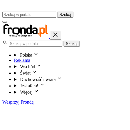
Szukaj
Szukaj
Polska
Reklama
Wschód
Świat
Duchowość i wiara
Jest afera!
Więcej
Wesprzyj Frondę