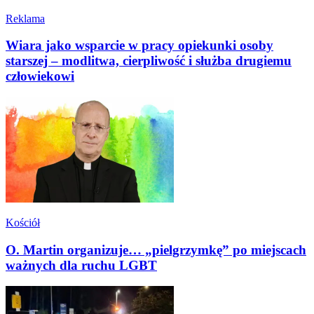
Reklama
Wiara jako wsparcie w pracy opiekunki osoby
starszej – modlitwa, cierpliwość i służba drugiemu
człowiekowi
Kościół
O. Martin organizuje… „pielgrzymkę” po miejscach
ważnych dla ruchu LGBT