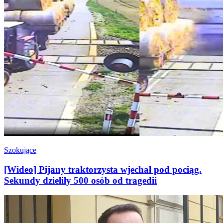
Szokujące
[Wideo] Pijany traktorzysta wjechał pod pociąg.
Sekundy dzieliły 500 osób od tragedii