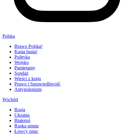
Polska
Brawo Polska!
Kasta basta!
Polityka
Wojsko
Pamiętamy
Sondaż
Wieści z kraju
Prawo i Sprawiedliwość
Antypolonizm
Wschód
Rosja
Ukraina
Białoruś
Ruska smuta
Łowcy onuc