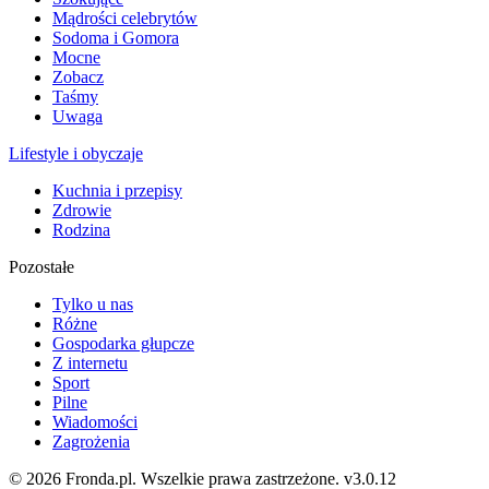
Mądrości celebrytów
Sodoma i Gomora
Mocne
Zobacz
Taśmy
Uwaga
Lifestyle i obyczaje
Kuchnia i przepisy
Zdrowie
Rodzina
Pozostałe
Tylko u nas
Różne
Gospodarka głupcze
Z internetu
Sport
Pilne
Wiadomości
Zagrożenia
© 2026 Fronda.pl. Wszelkie prawa zastrzeżone.
v3.0.12