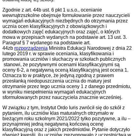
Zgodnie z art. 44b ust. 6 pkt 1 u.s.o., ocenianie
wewnątrzszkolne obejmuje formułowanie przez nauczycieli
wymagań edukacyjnych niezbędnych do otrzymania przez
ucznia ocen klasyfikacyjnych z obowiązkowych i
dodatkowych zajęć edukacyjnych oraz zajęć, o których
mowa w przepisach wydanych na podstawie art. 13 ust. 3.
Paragraf § 7 wydanego na podstawie art.
44zb
rozporządzenia
Ministra Edukacji Narodowej z dnia 22
lutego 2019 r. w sprawie oceniania, klasyfikowania i
promowania uczniów i słuchaczy w szkołach publicznych
stanowi, że pozytywnymi ocenami klasyfikacyjnymi są
oceny 6-2, a negatywną oceną klasyfikacyjną jest ocena 1.
Oznacza to w praktyce, że jedyną zgodną z prawem
przesłanką niedopuszczenia ucznia do matury jest
otrzymanie przez tego ucznia oceny 1 z danego przedmiotu,
w wyniku niespełnienia wymagań edukacyjnych
sformułowanych przez nauczyciela znacznie wcześniej.
W związku z tym, Instytut Ordo Iuris zwrócił się do szkół z
pytaniem, ilu uczniów klas maturalnych otrzymało w
bieżącym roku szkolnym 2021/2022 tylko pozytywne, a ilu –
przynajmniej jedną negatywną końcową ocenę
klasyfikacyjną oraz z jakich przedmiotów. Pytanie dotyczyło
również kwestii, ilu uczniów zrezygnowało z uczestnictwa w