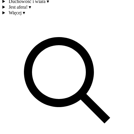
Duchowość i wiara
▾
Jest afera!
▾
Więcej
▾