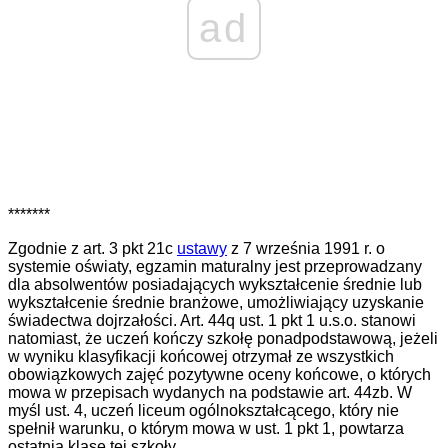
ad
*******
Zgodnie z art. 3 pkt 21c
ustawy
z 7 września 1991 r. o
systemie oświaty, egzamin maturalny jest przeprowadzany
dla absolwentów posiadających wykształcenie średnie lub
wykształcenie średnie branżowe, umożliwiający uzyskanie
świadectwa dojrzałości. Art. 44q ust. 1 pkt 1 u.s.o. stanowi
natomiast, że uczeń kończy szkołę ponadpodstawową, jeżeli
w wyniku klasyfikacji końcowej otrzymał ze wszystkich
obowiązkowych zajęć pozytywne oceny końcowe, o których
mowa w przepisach wydanych na podstawie art. 44zb. W
myśl ust. 4, uczeń liceum ogólnokształcącego, który nie
spełnił warunku, o którym mowa w ust. 1 pkt 1, powtarza
ostatnią klasę tej szkoły.