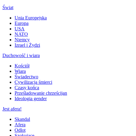
Świat
Unia Europejska
Europa
USA
NATO
Niemcy
Izrael i Żydzi
Duchowość i wiara
Kościół
Wiara
Świadectwo
Cywilizacja śmierci
Czasy końca
Prześladowanie chrześcijan
Ideologia gender
Jest afera!
Skandal
Afera
Odlot
Szokujące