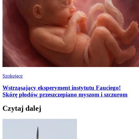
Szokujące
Wstrząsający eksperyment instytutu Fauciego!
Skórę płodów przeszczepiano myszom i szczurom
Czytaj dalej