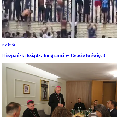
Kościół
Hiszpański ksiądz: Imigranci w Ceucie to święci!