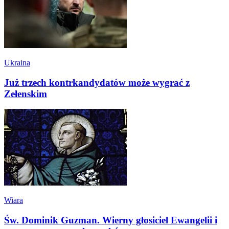
Ukraina
Już trzech kontrkandydatów może wygrać z
Zełenskim
Wiara
Św. Dominik Guzman. Wierny głosiciel Ewangelii i