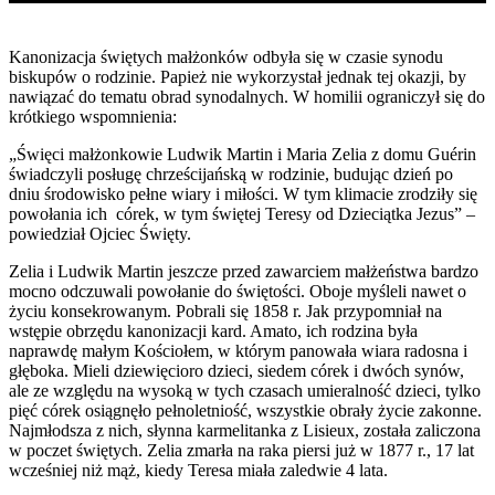
Kanonizacja świętych małżonków odbyła się w czasie synodu
biskupów o rodzinie. Papież nie wykorzystał jednak tej okazji, by
nawiązać do tematu obrad synodalnych. W homilii ograniczył się do
krótkiego wspomnienia:
„Święci małżonkowie Ludwik Martin i Maria Zelia z domu Guérin
świadczyli posługę chrześcijańską w rodzinie, budując dzień po
dniu środowisko pełne wiary i miłości. W tym klimacie zrodziły się
powołania ich córek, w tym świętej Teresy od Dzieciątka Jezus” –
powiedział Ojciec Święty.
Zelia i Ludwik Martin jeszcze przed zawarciem małżeństwa bardzo
mocno odczuwali powołanie do świętości. Oboje myśleli nawet o
życiu konsekrowanym. Pobrali się 1858 r. Jak przypomniał na
wstępie obrzędu kanonizacji kard. Amato, ich rodzina była
naprawdę małym Kościołem, w którym panowała wiara radosna i
głęboka. Mieli dziewięcioro dzieci, siedem córek i dwóch synów,
ale ze względu na wysoką w tych czasach umieralność dzieci, tylko
pięć córek osiągnęło pełnoletniość, wszystkie obrały życie zakonne.
Najmłodsza z nich, słynna karmelitanka z Lisieux, została zaliczona
w poczet świętych. Zelia zmarła na raka piersi już w 1877 r., 17 lat
wcześniej niż mąż, kiedy Teresa miała zaledwie 4 lata.