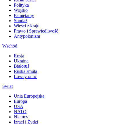
Polityka
Wojsko
Pamiętamy
Sondaż
Wieści z kraju
Prawo i Sprawiedliwość
Antypolonizm
Wschód
Rosja
Ukraina
Białoruś
Ruska smuta
Łowcy onuc
Świat
Unia Europejska
Europa
USA
NATO
Niemcy
Izrael i Żydzi