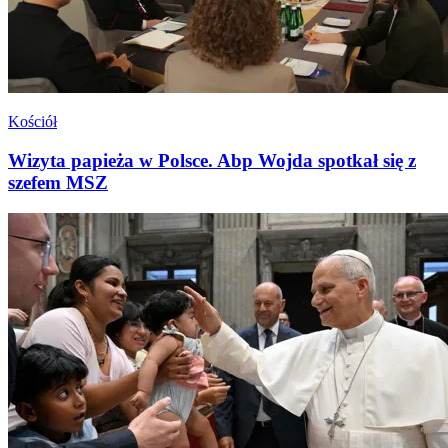
Kościół
Wizyta papieża w Polsce. Abp Wojda spotkał się z
szefem MSZ