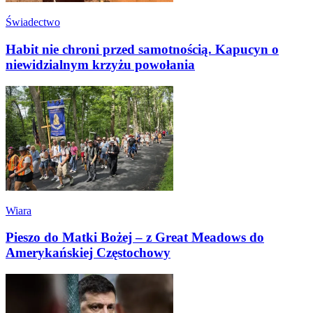
Świadectwo
Habit nie chroni przed samotnością. Kapucyn o
niewidzialnym krzyżu powołania
Wiara
Pieszo do Matki Bożej – z Great Meadows do
Amerykańskiej Częstochowy