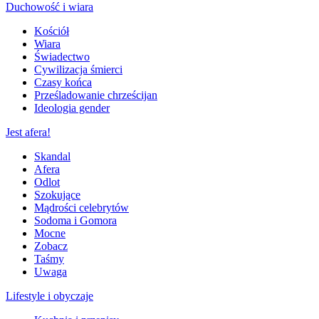
Duchowość i wiara
Kościół
Wiara
Świadectwo
Cywilizacja śmierci
Czasy końca
Prześladowanie chrześcijan
Ideologia gender
Jest afera!
Skandal
Afera
Odlot
Szokujące
Mądrości celebrytów
Sodoma i Gomora
Mocne
Zobacz
Taśmy
Uwaga
Lifestyle i obyczaje