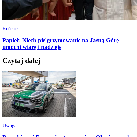
Kościół
Papież: Niech pielgrzymowanie na Jasną Górę
umocni wiarę i nadzieję
Czytaj dalej
Uwaga