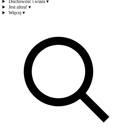
Duchowość i wiara
▾
Jest afera!
▾
Więcej
▾