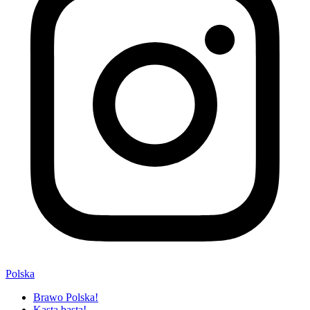
Polska
Brawo Polska!
Kasta basta!