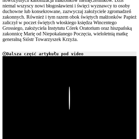
nowożytnych kanonizacja małżonków niemęczenników. Dziś
niemal wszyscy nowi błogosławieni i święci wyznawcy to osoby
duchowne lub konsekrowane, zazwyczaj założyciele zgromadzeń
zakonnych. Również i tym razem obok świętych małżonków Papież
zaliczył w poczet świętych włoskiego księdza Wincentego
Grossiego, założyciela Instytutu Córek Oratorium oraz hiszpańską
zakonnicę Marię od Niepokalanego Poczęcia, wieloletnią matkę
generalną Sióstr Towarzyszek Krzyża.
Dalsza część artykułu pod video
Play