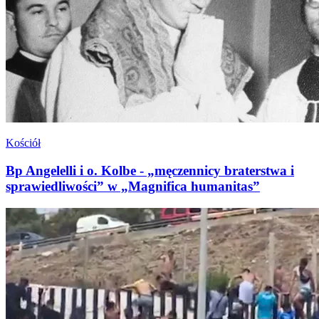
Kościół
Bp Angelelli i o. Kolbe - „męczennicy braterstwa i
sprawiedliwości” w „Magnifica humanitas”