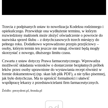
Trzecia z podpisanych ustaw to nowelizacja Kodeksu rodzinnego i
opiekuńczego. Przewiduje ona wydłużenie terminu, w którym
rozwiedziony małżonek może złożyć oświadczenie o powrocie do
nazwiska sprzed ślubu – z dotychczasowych trzech miesięcy do
pełnego roku. Dodatkowo wprowadzono przepis przejściowy –
osoby, którym termin ten jeszcze nie minął, również będą mogły
skorzystać z nowego, dłuższego limitu czasu.
Czwarta z ustaw dotyczy Prawa farmaceutycznego. Wprowadza
możliwość składania wniosków o dostarczenie bezpłatnych próbek
leków przez osoby uprawnione do wystawiania recept również w
formie dokumentowej (np. skan lub plik PDF), a nie tylko pisemnej,
jak było dotychczas. Ma to uprościć formalności i ułatwić
współpracę lekarzy z przedstawicielami firm farmaceutycznych.
Źródło: prezydent.pl, fronda.pl