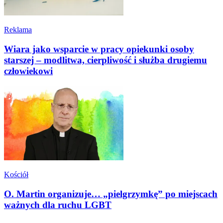
Reklama
Wiara jako wsparcie w pracy opiekunki osoby
starszej – modlitwa, cierpliwość i służba drugiemu
człowiekowi
Kościół
O. Martin organizuje… „pielgrzymkę” po miejscach
ważnych dla ruchu LGBT