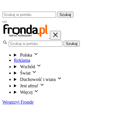
Szukaj
Szukaj
Polska
Reklama
Wschód
Świat
Duchowość i wiara
Jest afera!
Więcej
Wesprzyj Frondę