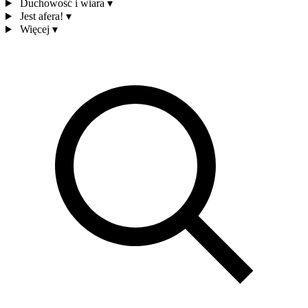
Duchowość i wiara
▾
Jest afera!
▾
Więcej
▾