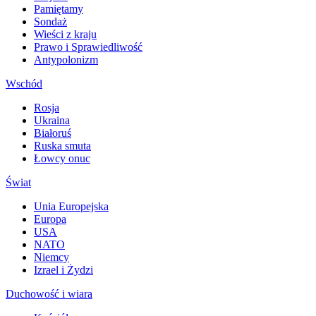
Pamiętamy
Sondaż
Wieści z kraju
Prawo i Sprawiedliwość
Antypolonizm
Wschód
Rosja
Ukraina
Białoruś
Ruska smuta
Łowcy onuc
Świat
Unia Europejska
Europa
USA
NATO
Niemcy
Izrael i Żydzi
Duchowość i wiara