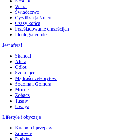
Kościół
Wiara
Świadectwo
Cywilizacja śmierci
Czasy końca
Prześladowanie chrześcijan
Ideologia gender
Jest afera!
Skandal
Afera
Odlot
Szokujące
Mądrości celebrytów
Sodoma i Gomora
Mocne
Zobacz
Taśmy
Uwaga
Lifestyle i obyczaje
Kuchnia i przepisy
Zdrowie
Rodzina