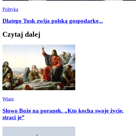
Polityka
Dlatego Tusk zwija polską gospodarkę...
Czytaj dalej
Wiara
Słowo Boże na poranek. „Kto kocha swoje życie,
straci je”