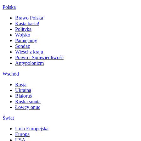
Polska
Brawo Polska!
Kasta basta!
Polityka
Wojsko
Pamiętamy
Sondaż
Wieści z kraju
Prawo i Sprawiedliwość
Antypolonizm
Wschód
Rosja
Ukraina
Białoruś
Ruska smuta
Łowcy onuc
Świat
Unia Europejska
Europa
USA