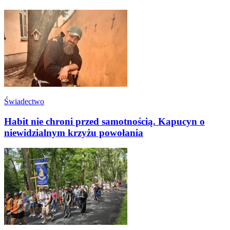
Świadectwo
Habit nie chroni przed samotnością. Kapucyn o
niewidzialnym krzyżu powołania