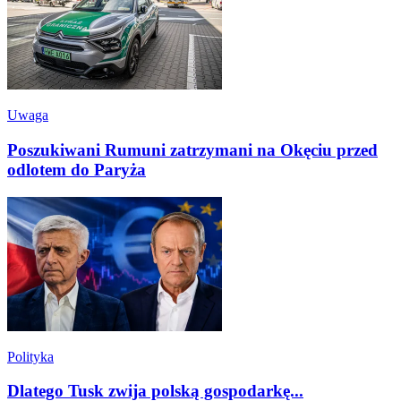
Uwaga
Poszukiwani Rumuni zatrzymani na Okęciu przed
odlotem do Paryża
Polityka
Dlatego Tusk zwija polską gospodarkę...