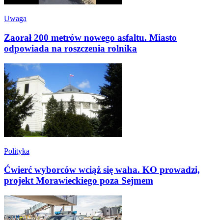
Uwaga
Zaorał 200 metrów nowego asfaltu. Miasto
odpowiada na roszczenia rolnika
Polityka
Ćwierć wyborców wciąż się waha. KO prowadzi,
projekt Morawieckiego poza Sejmem