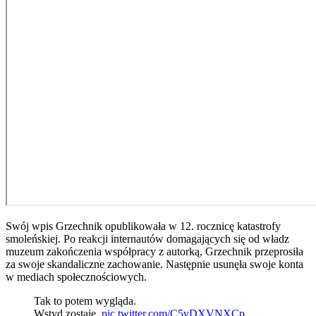
Swój wpis Grzechnik opublikowała w 12. rocznicę katastrofy
smoleńskiej. Po reakcji internautów domagających się od władz
muzeum zakończenia współpracy z autorką, Grzechnik przeprosiła
za swoje skandaliczne zachowanie. Następnie usunęła swoje konta
w mediach społecznościowych.
Tak to potem wygląda.
Wstyd zostaje.
pic.twitter.com/C5vDXVNXCp