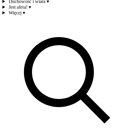
Duchowość i wiara
▾
Jest afera!
▾
Więcej
▾