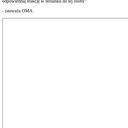
odpowiednią reakcję w stosunku do tej osoby”
- zauważa OMA.