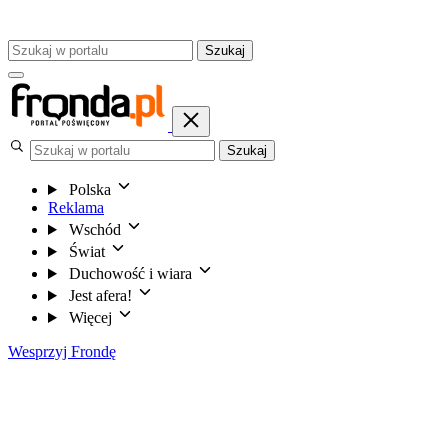
Szukaj
Szukaj
Polska
Reklama
Wschód
Świat
Duchowość i wiara
Jest afera!
Więcej
Wesprzyj Frondę