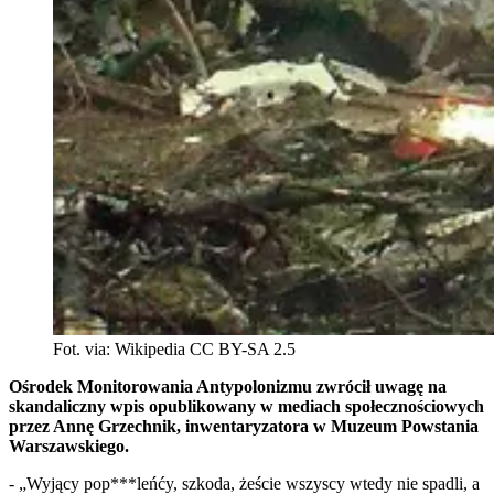
Fot. via: Wikipedia CC BY-SA 2.5
Ośrodek Monitorowania Antypolonizmu zwrócił uwagę na
skandaliczny wpis opublikowany w mediach społecznościowych
przez Annę Grzechnik, inwentaryzatora w Muzeum Powstania
Warszawskiego.
- „Wyjący pop***leńćy, szkoda, żeście wszyscy wtedy nie spadli, a