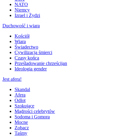
NATO
Niemcy
Izrael i Żydzi
Duchowość i wiara
Kościół
Wiara
Świadectwo
Cywilizacja śmierci
Czasy końca
Prześladowanie chrześcijan
Ideologia gender
Jest afera!
Skandal
Afera
Odlot
Szokujące
Mądrości celebrytów
Sodoma i Gomora
Mocne
Zobacz
Taśmy