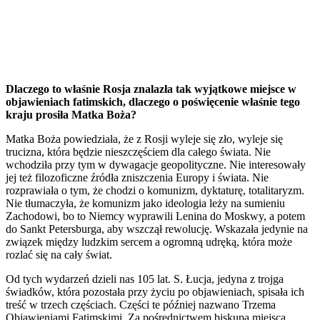
Dlaczego to właśnie Rosja znalazła tak wyjątkowe miejsce w
objawieniach fatimskich, dlaczego o poświęcenie właśnie tego
kraju prosiła Matka Boża?
Matka Boża powiedziała, że z Rosji wyleje się zło, wyleje się
trucizna, która będzie nieszczęściem dla całego świata. Nie
wchodziła przy tym w dywagacje geopolityczne. Nie interesowały
jej też filozoficzne źródła zniszczenia Europy i świata. Nie
rozprawiała o tym, że chodzi o komunizm, dyktaturę, totalitaryzm.
Nie tłumaczyła, że komunizm jako ideologia leży na sumieniu
Zachodowi, bo to Niemcy wyprawili Lenina do Moskwy, a potem
do Sankt Petersburga, aby wszczął rewolucję. Wskazała jedynie na
związek między ludzkim sercem a ogromną udręką, która może
rozlać się na cały świat.
Od tych wydarzeń dzieli nas 105 lat. S. Łucja, jedyna z trojga
świadków, która pozostała przy życiu po objawieniach, spisała ich
treść w trzech częściach. Części te później nazwano Trzema
Objawieniami Fatimskimi. Za pośrednictwem biskupa miejsca