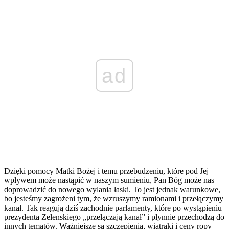
ad
Dzięki pomocy Matki Bożej i temu przebudzeniu, które pod Jej
wpływem może nastąpić w naszym sumieniu, Pan Bóg może nas
doprowadzić do nowego wylania łaski. To jest jednak warunkowe,
bo jesteśmy zagrożeni tym, że wzruszymy ramionami i przełączymy
kanał. Tak reagują dziś zachodnie parlamenty, które po wystąpieniu
prezydenta Zełenskiego „przełączają kanał” i płynnie przechodzą do
innych tematów. Ważniejsze są szczepienia, wiatraki i ceny ropy