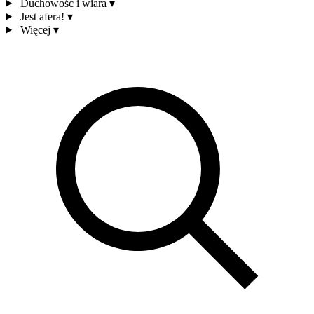
Duchowość i wiara
▾
Jest afera!
▾
Więcej
▾