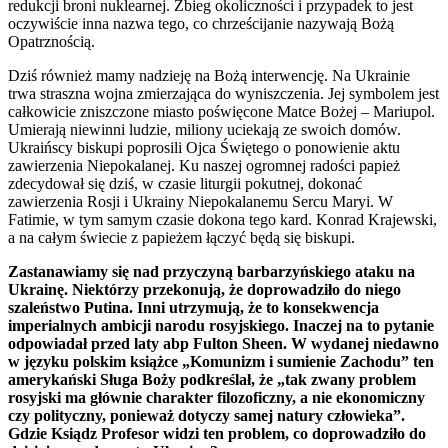
redukcji broni nuklearnej. Zbieg okoliczności i przypadek to jest
oczywiście inna nazwa tego, co chrześcijanie nazywają Bożą
Opatrznością.
Dziś również mamy nadzieję na Bożą interwencję. Na Ukrainie
trwa straszna wojna zmierzająca do wyniszczenia. Jej symbolem jest
całkowicie zniszczone miasto poświęcone Matce Bożej – Mariupol.
Umierają niewinni ludzie, miliony uciekają ze swoich domów.
Ukraińscy biskupi poprosili Ojca Świętego o ponowienie aktu
zawierzenia Niepokalanej. Ku naszej ogromnej radości papież
zdecydował się dziś, w czasie liturgii pokutnej, dokonać
zawierzenia Rosji i Ukrainy Niepokalanemu Sercu Maryi. W
Fatimie, w tym samym czasie dokona tego kard. Konrad Krajewski,
a na całym świecie z papieżem łączyć będą się biskupi.
Zastanawiamy się nad przyczyną barbarzyńskiego ataku na
Ukrainę. Niektórzy przekonują, że doprowadziło do niego
szaleństwo Putina. Inni utrzymują, że to konsekwencja
imperialnych ambicji narodu rosyjskiego. Inaczej na to pytanie
odpowiadał przed laty abp Fulton Sheen. W wydanej niedawno
w języku polskim książce „Komunizm i sumienie Zachodu” ten
amerykański Sługa Boży podkreślał, że „tak zwany problem
rosyjski ma głównie charakter filozoficzny, a nie ekonomiczny
czy polityczny, ponieważ dotyczy samej natury człowieka”.
Gdzie Ksiądz Profesor widzi ten problem, co doprowadziło do