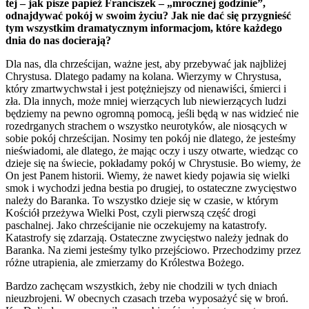
tej – jak pisze papież Franciszek – „mrocznej godzinie”,
odnajdywać pokój w swoim życiu? Jak nie dać się przygnieść
tym wszystkim dramatycznym informacjom, które każdego
dnia do nas docierają?
Dla nas, dla chrześcijan, ważne jest, aby przebywać jak najbliżej
Chrystusa. Dlatego padamy na kolana. Wierzymy w Chrystusa,
który zmartwychwstał i jest potężniejszy od nienawiści, śmierci i
zła. Dla innych, może mniej wierzących lub niewierzących ludzi
będziemy na pewno ogromną pomocą, jeśli będą w nas widzieć nie
rozedrganych strachem o wszystko neurotyków, ale niosących w
sobie pokój chrześcijan. Nosimy ten pokój nie dlatego, że jesteśmy
nieświadomi, ale dlatego, że mając oczy i uszy otwarte, wiedząc co
dzieje się na świecie, pokładamy pokój w Chrystusie. Bo wiemy, że
On jest Panem historii. Wiemy, że nawet kiedy pojawia się wielki
smok i wychodzi jedna bestia po drugiej, to ostateczne zwycięstwo
należy do Baranka. To wszystko dzieje się w czasie, w którym
Kościół przeżywa Wielki Post, czyli pierwszą część drogi
paschalnej. Jako chrześcijanie nie oczekujemy na katastrofy.
Katastrofy się zdarzają. Ostateczne zwycięstwo należy jednak do
Baranka. Na ziemi jesteśmy tylko przejściowo. Przechodzimy przez
różne utrapienia, ale zmierzamy do Królestwa Bożego.
Bardzo zachęcam wszystkich, żeby nie chodzili w tych dniach
nieuzbrojeni. W obecnych czasach trzeba wyposażyć się w broń.