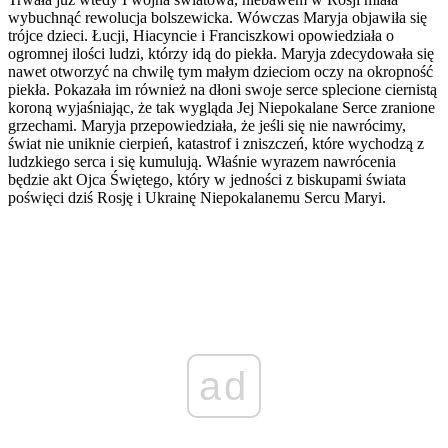
wybuchnąć rewolucja bolszewicka. Wówczas Maryja objawiła się
trójce dzieci. Łucji, Hiacyncie i Franciszkowi opowiedziała o
ogromnej ilości ludzi, którzy idą do piekła. Maryja zdecydowała się
nawet otworzyć na chwilę tym małym dzieciom oczy na okropność
piekła. Pokazała im również na dłoni swoje serce splecione ciernistą
koroną wyjaśniając, że tak wygląda Jej Niepokalane Serce zranione
grzechami. Maryja przepowiedziała, że jeśli się nie nawrócimy,
świat nie uniknie cierpień, katastrof i zniszczeń, które wychodzą z
ludzkiego serca i się kumulują. Właśnie wyrazem nawrócenia
będzie akt Ojca Świętego, który w jedności z biskupami świata
poświęci dziś Rosję i Ukrainę Niepokalanemu Sercu Maryi.
ad