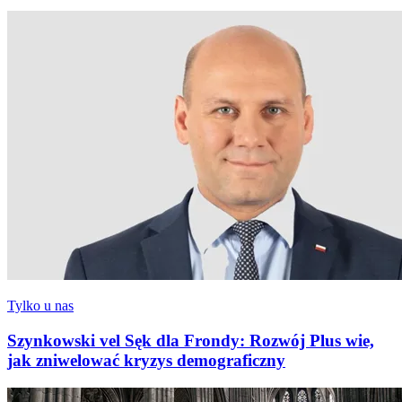
Tylko u nas
Szynkowski vel Sęk dla Frondy: Rozwój Plus wie,
jak zniwelować kryzys demograficzny