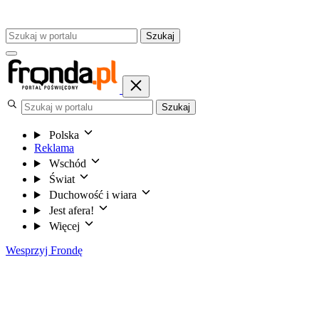
Szukaj
Szukaj
Polska
Reklama
Wschód
Świat
Duchowość i wiara
Jest afera!
Więcej
Wesprzyj Frondę