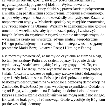
że wirus ten jest tak groźny, bo łączy pozór chrześcijaństwa z
najgorszą postacią pogańskiej idolatrii. Wybrzmiewa to w
wystąpieniach Dugina, który chlubi się prawosławiem połączonym
z wielką ideą panslawizmu i odtworzenia imperium słowiańskiego,
na potrzeby czego można odblokować siły okultystyczne. Razem z
rozpoczęciem wojny w Moskwie spotkały się rosyjskie czarownice,
aby rzucać klątwy na Ukrainę. Widzimy to zdemonizowanie gotowe
uruchomić wszelkie siły, aby tylko okazać potęgę i zastraszyć
innych. Mamy do czynienia z czymś ogromnie niebezpiecznym, do
wyjaśnienia czego nie wystarczą jedynie analizy geopolityczne.
Dlatego potrzebujemy interwencji nieba i dlatego właśnie sięgamy
po orędzie Matki Bożej, kojarząc Rosję i Ukrainę z Fatimą.
Nie możemy powiedzieć, że mamy do czynienia ze złem w Rosji,
bo tam jest szalony Putin albo szaleni bojarzy. Tego nie da się
wytłumaczyć szaleństwem jakiejś elity czy grupy ludzi. To, co
dzieje się dziś w Rosji, może wydarzyć się w każdej innej części
świata. Niczym w soczewce oglądamy rzeczywistość dokonującą
się w każdy ludzkim sercu. Polska jest dziś położona między
bezbożnym despotyzmem na Wschodzie a bezbożną demokracją na
Zachodzie. Bezbożność jest tym wspólnym czynnikiem. Oddalenie
się od Boga, zobojętnienie na Dekalog, na dobro i zło, odrzucenie
krzyża i zlekceważenie chrześcijaństwa nie mogą rodzić nic innego,
jak właśnie brak pokoju i równowagi. Gdzie wycofuje się Bóg, tam
pustkę zasiedlają demony.