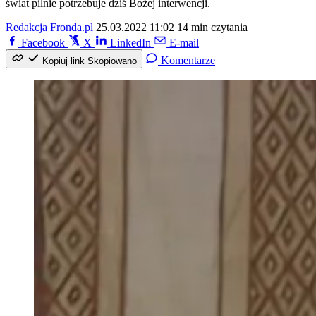
świat pilnie potrzebuje dziś Bożej interwencji.
Redakcja Fronda.pl
25.03.2022 11:02
14 min czytania
Facebook
X
LinkedIn
E-mail
Komentarze
Kopiuj link
Skopiowano