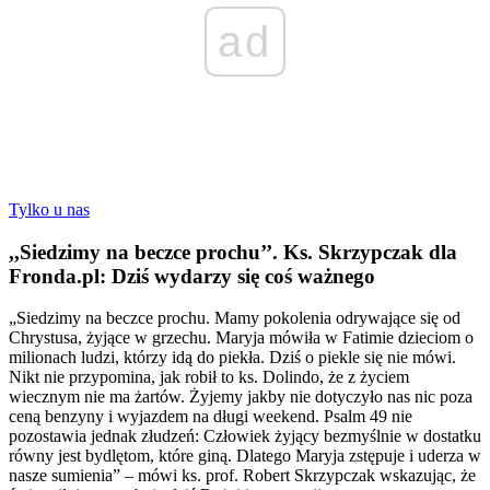
ad
Tylko u nas
,,Siedzimy na beczce prochu’’. Ks. Skrzypczak dla
Fronda.pl: Dziś wydarzy się coś ważnego
„Siedzimy na beczce prochu. Mamy pokolenia odrywające się od
Chrystusa, żyjące w grzechu. Maryja mówiła w Fatimie dzieciom o
milionach ludzi, którzy idą do piekła. Dziś o piekle się nie mówi.
Nikt nie przypomina, jak robił to ks. Dolindo, że z życiem
wiecznym nie ma żartów. Żyjemy jakby nie dotyczyło nas nic poza
ceną benzyny i wyjazdem na długi weekend. Psalm 49 nie
pozostawia jednak złudzeń: Człowiek żyjący bezmyślnie w dostatku
równy jest bydlętom, które giną. Dlatego Maryja zstępuje i uderza w
nasze sumienia” – mówi ks. prof. Robert Skrzypczak wskazując, że