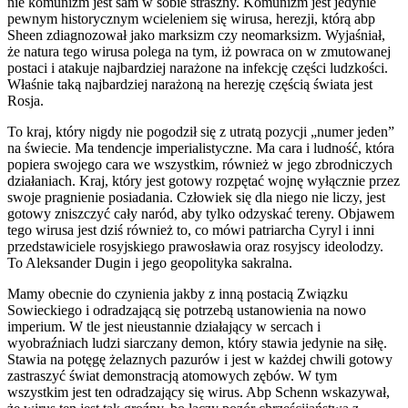
nie komunizm jest sam w sobie straszny. Komunizm jest jedynie
pewnym historycznym wcieleniem się wirusa, herezji, którą abp
Sheen zdiagnozował jako marksizm czy neomarksizm. Wyjaśniał,
że natura tego wirusa polega na tym, iż powraca on w zmutowanej
postaci i atakuje najbardziej narażone na infekcję części ludzkości.
Właśnie taką najbardziej narażoną na herezję częścią świata jest
Rosja.
To kraj, który nigdy nie pogodził się z utratą pozycji „numer jeden”
na świecie. Ma tendencje imperialistyczne. Ma cara i ludność, która
popiera swojego cara we wszystkim, również w jego zbrodniczych
działaniach. Kraj, który jest gotowy rozpętać wojnę wyłącznie przez
swoje pragnienie posiadania. Człowiek się dla niego nie liczy, jest
gotowy zniszczyć cały naród, aby tylko odzyskać tereny. Objawem
tego wirusa jest dziś również to, co mówi patriarcha Cyryl i inni
przedstawiciele rosyjskiego prawosławia oraz rosyjscy ideolodzy.
To Aleksander Dugin i jego geopolityka sakralna.
Mamy obecnie do czynienia jakby z inną postacią Związku
Sowieckiego i odradzającą się potrzebą ustanowienia na nowo
imperium. W tle jest nieustannie działający w sercach i
wyobraźniach ludzi siarczany demon, który stawia jedynie na siłę.
Stawia na potęgę żelaznych pazurów i jest w każdej chwili gotowy
zastraszyć świat demonstracją atomowych zębów. W tym
wszystkim jest ten odradzający się wirus. Abp Schenn wskazywał,