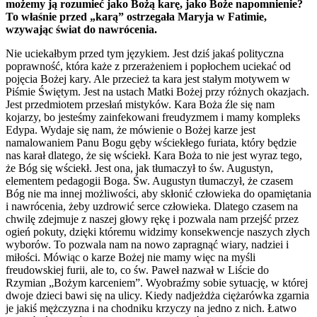
możemy ją rozumieć jako Bożą karę, jako Boże napomnienie?
To właśnie przed „karą” ostrzegała Maryja w Fatimie,
wzywając świat do nawrócenia.
Nie uciekałbym przed tym językiem. Jest dziś jakaś polityczna
poprawność, która każe z przerażeniem i popłochem uciekać od
pojęcia Bożej kary. Ale przecież ta kara jest stałym motywem w
Piśmie Świętym. Jest na ustach Matki Bożej przy różnych okazjach.
Jest przedmiotem przesłań mistyków. Kara Boża źle się nam
kojarzy, bo jesteśmy zainfekowani freudyzmem i mamy kompleks
Edypa. Wydaje się nam, że mówienie o Bożej karze jest
namalowaniem Panu Bogu gęby wściekłego furiata, który będzie
nas karał dlatego, że się wściekł. Kara Boża to nie jest wyraz tego,
że Bóg się wściekł. Jest ona, jak tłumaczył to św. Augustyn,
elementem pedagogii Boga. Św. Augustyn tłumaczył, że czasem
Bóg nie ma innej możliwości, aby skłonić człowieka do opamiętania
i nawrócenia, żeby uzdrowić serce człowieka. Dlatego czasem na
chwilę zdejmuje z naszej głowy rękę i pozwala nam przejść przez
ogień pokuty, dzięki któremu widzimy konsekwencje naszych złych
wyborów. To pozwala nam na nowo zapragnąć wiary, nadziei i
miłości. Mówiąc o karze Bożej nie mamy więc na myśli
freudowskiej furii, ale to, co św. Paweł nazwał w Liście do
Rzymian „Bożym karceniem”. Wyobraźmy sobie sytuację, w której
dwoje dzieci bawi się na ulicy. Kiedy nadjeżdża ciężarówka zgarnia
je jakiś mężczyzna i na chodniku krzyczy na jedno z nich. Łatwo