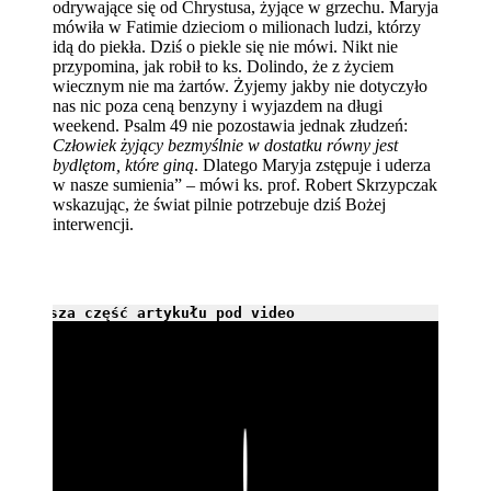
odrywające się od Chrystusa, żyjące w grzechu. Maryja
mówiła w Fatimie dzieciom o milionach ludzi, którzy
idą do piekła. Dziś o piekle się nie mówi. Nikt nie
przypomina, jak robił to ks. Dolindo, że z życiem
wiecznym nie ma żartów. Żyjemy jakby nie dotyczyło
nas nic poza ceną benzyny i wyjazdem na długi
weekend. Psalm 49 nie pozostawia jednak złudzeń:
Człowiek żyjący bezmyślnie w dostatku równy jest
bydlętom, które giną
. Dlatego Maryja zstępuje i uderza
w nasze sumienia” – mówi ks. prof. Robert Skrzypczak
wskazując, że świat pilnie potrzebuje dziś Bożej
interwencji.
Dalsza część artykułu pod video
Play