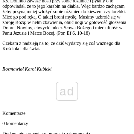
Ks. Dolindo zawsze nosił przy sobie różaniec i pytany o to
odpowiadał, że to jego karabin na diabła. Więc bardzo zachęcam,
żeby przynajmniej włożyć sobie różaniec do kieszeni czy torebki.
Mieć go pod ręką. O takiej broni myślę. Musimy uzbroić się w
zbroję Bożą: w hełm zbawienia, obuć nogi w gotowość głoszenia
Dobrej Nowiny, chwycić miecz Słowa Bożego i mieć ufność w
Panu Jezusie i Matce Bożej. (Por. Ef 6, 10-18)
Czekam z nadzieją na to, że dziś wydarzy się coś ważnego dla
Kościoła i dla świata.
Rozmawiał Karol Kubicki
ad
Komentarze
0 komentarzy
Dodawanie komentarzy wymaga zalogowania.