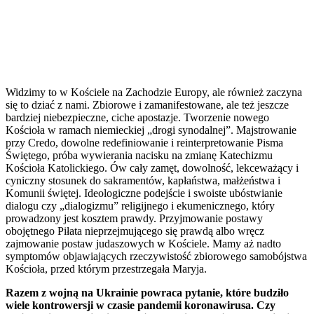
Widzimy to w Kościele na Zachodzie Europy, ale również zaczyna
się to dziać z nami. Zbiorowe i zamanifestowane, ale też jeszcze
bardziej niebezpieczne, ciche apostazje. Tworzenie nowego
Kościoła w ramach niemieckiej „drogi synodalnej”. Majstrowanie
przy Credo, dowolne redefiniowanie i reinterpretowanie Pisma
Świętego, próba wywierania nacisku na zmianę Katechizmu
Kościoła Katolickiego. Ów cały zamęt, dowolność, lekceważący i
cyniczny stosunek do sakramentów, kapłaństwa, małżeństwa i
Komunii świętej. Ideologiczne podejście i swoiste ubóstwianie
dialogu czy „dialogizmu” religijnego i ekumenicznego, który
prowadzony jest kosztem prawdy. Przyjmowanie postawy
obojętnego Piłata nieprzejmującego się prawdą albo wręcz
zajmowanie postaw judaszowych w Kościele. Mamy aż nadto
symptomów objawiających rzeczywistość zbiorowego samobójstwa
Kościoła, przed którym przestrzegała Maryja.
Razem z wojną na Ukrainie powraca pytanie, które budziło
wiele kontrowersji w czasie pandemii koronawirusa. Czy