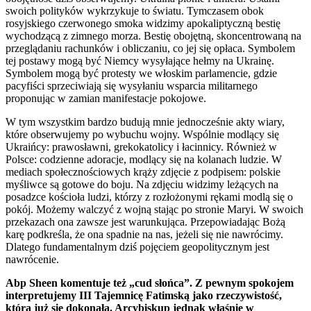
swoich polityków wykrzykuje to światu. Tymczasem obok
rosyjskiego czerwonego smoka widzimy apokaliptyczną bestię
wychodzącą z zimnego morza. Bestię obojętną, skoncentrowaną na
przeglądaniu rachunków i obliczaniu, co jej się opłaca. Symbolem
tej postawy mogą być Niemcy wysyłające hełmy na Ukrainę.
Symbolem mogą być protesty we włoskim parlamencie, gdzie
pacyfiści sprzeciwiają się wysyłaniu wsparcia militarnego
proponując w zamian manifestacje pokojowe.
W tym wszystkim bardzo budują mnie jednocześnie akty wiary,
które obserwujemy po wybuchu wojny. Wspólnie modlący się
Ukraińcy: prawosławni, grekokatolicy i łacinnicy. Również w
Polsce: codzienne adoracje, modlący się na kolanach ludzie. W
mediach społecznościowych krąży zdjęcie z podpisem: polskie
myśliwce są gotowe do boju. Na zdjęciu widzimy leżących na
posadzce kościoła ludzi, którzy z rozłożonymi rękami modlą się o
pokój. Możemy walczyć z wojną stając po stronie Maryi. W swoich
przekazach ona zawsze jest warunkująca. Przepowiadając Bożą
karę podkreśla, że ona spadnie na nas, jeżeli się nie nawrócimy.
Dlatego fundamentalnym dziś pojęciem geopolitycznym jest
nawrócenie.
Abp Sheen komentuje też „cud słońca”. Z pewnym spokojem
interpretujemy III Tajemnicę Fatimską jako rzeczywistość,
która już się dokonała. Arcybiskup jednak właśnie w