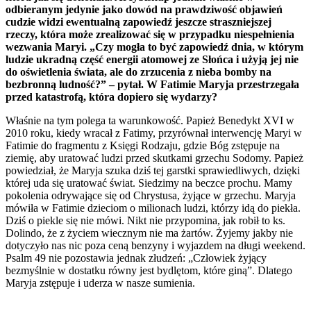
odbieranym jedynie jako dowód na prawdziwość objawień
cudzie widzi ewentualną zapowiedź jeszcze straszniejszej
rzeczy, która może zrealizować się w przypadku niespełnienia
wezwania Maryi. „Czy mogła to być zapowiedź dnia, w którym
ludzie ukradną część energii atomowej ze Słońca i użyją jej nie
do oświetlenia świata, ale do zrzucenia z nieba bomby na
bezbronną ludność?” – pytał. W Fatimie Maryja przestrzegała
przed katastrofą, która dopiero się wydarzy?
Właśnie na tym polega ta warunkowość. Papież Benedykt XVI w
2010 roku, kiedy wracał z Fatimy, przyrównał interwencję Maryi w
Fatimie do fragmentu z Księgi Rodzaju, gdzie Bóg zstępuje na
ziemię, aby uratować ludzi przed skutkami grzechu Sodomy. Papież
powiedział, że Maryja szuka dziś tej garstki sprawiedliwych, dzięki
której uda się uratować świat. Siedzimy na beczce prochu. Mamy
pokolenia odrywające się od Chrystusa, żyjące w grzechu. Maryja
mówiła w Fatimie dzieciom o milionach ludzi, którzy idą do piekła.
Dziś o piekle się nie mówi. Nikt nie przypomina, jak robił to ks.
Dolindo, że z życiem wiecznym nie ma żartów. Żyjemy jakby nie
dotyczyło nas nic poza ceną benzyny i wyjazdem na długi weekend.
Psalm 49 nie pozostawia jednak złudzeń: „Człowiek żyjący
bezmyślnie w dostatku równy jest bydlętom, które giną”. Dlatego
Maryja zstępuje i uderza w nasze sumienia.