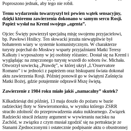
Poproszono jednak, aby tego nie robił.
Temu wydarzeniu towarzyszył też pewien wątek sensacyjny,
dzięki któremu zawierzenia dokonano w samym sercu Rosji.
Papież wysłał na Kreml swojego „agenta”.
Ojciec Święty powierzył specjalną misję swojemu przyjacielowi,
bp. Pawłowi Hnilicy. Ten słowacki jezuita niewątpliwie był
bohaterem wiary w systemie komunistycznym. W charakterze
turysty pojechał do Moskwy wsparty przyjaźniami Matki Teresy
Kalkuty i wyposażony w jej osobisty różaniec. Dostał się na Kreml i
wyglądając na zmęczonego turystę wszedł do soboru św. Michała.
Otworzył sowiecką „Prawdę”, w której ukrył „L'Osservatore
Romano” i w jedności z papieżem oraz biskupami świata dokonał
aktu zawierzenia Rosji. Później ponowił go w świątyni Zaśnięcia
Matki Bożej, gdzie potajemnie odprawił Mszę świętą.
Zawierzenie z 1984 roku miało jakiś „namacalny” skutek?
Kilkadziesiąt dni później, 13 maja doszło do pożaru w bazie
radzieckiej floty w Siewieromorsku, w wyniku którego ZSRR
straciło zdolność do przeprowadzenia ataku nuklearnego. Związek
Radziecki stracił żelazny argument w wywieraniu nacisku na
Zachód, w związku z czym musiał zgodzić się na pertraktacje ze
Stanami Zjednoczonymi i ostatecznie podpisanie aktu o obustronnej