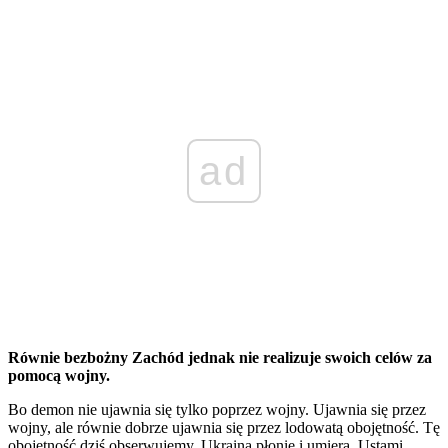
ad
Równie bezbożny Zachód jednak nie realizuje swoich celów za
pomocą wojny.
Bo demon nie ujawnia się tylko poprzez wojny. Ujawnia się przez
wojny, ale równie dobrze ujawnia się przez lodowatą obojętność. Tę
obojętność dziś obserwujemy. Ukraina płonie i umiera. Ustami