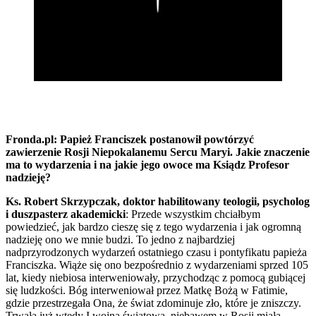
Fronda.pl: Papież Franciszek postanowił powtórzyć
zawierzenie Rosji Niepokalanemu Sercu Maryi. Jakie znaczenie
ma to wydarzenia i na jakie jego owoce ma Ksiądz Profesor
nadzieję?
Ks. Robert Skrzypczak, doktor habilitowany teologii, psycholog
i duszpasterz akademicki
: Przede wszystkim chciałbym
powiedzieć, jak bardzo cieszę się z tego wydarzenia i jak ogromną
nadzieję ono we mnie budzi. To jedno z najbardziej
nadprzyrodzonych wydarzeń ostatniego czasu i pontyfikatu papieża
Franciszka. Wiąże się ono bezpośrednio z wydarzeniami sprzed 105
lat, kiedy niebiosa interweniowały, przychodząc z pomocą gubiącej
się ludzkości. Bóg interweniował przez Matkę Bożą w Fatimie,
gdzie przestrzegała Ona, że świat zdominuje zło, które je zniszczy.
Trwała już wtedy I wojna światowa, niebawem w Rosji miała