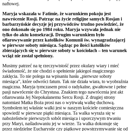
naftowej.
Maryja wskazała w Fatimie, że warunkiem pokoju jest
nawrócenie Rosji. Patrząc na życie religijne samych Rosjan i
barbarzyńskie decyzje jej przywódców trudno powiedzieć, że
ono dokonało się po 1984 roku. Maryja wzywała jednak nie
tylko do aktu konsekracji. Drugim warunkiem było
ofiarowywanie przez katolików Komunii św. wynagradzającej
w pierwsze soboty miesiąca. Sądząc po ilości katolików
zbierających się w pierwsze soboty w kościołach – ten warunek
wciąż nie został spełniony.
Musimy patrzeć na tę rzeczywistość przez okulary wiary i mieć
świadomość, że nie chodzi o spełnienie jakiegoś magicznego
zaklęcia. To nie polega na wpisaniu hasła „pierwsze soboty
miesiąca”, które odwróci fatum. Tak nie działa wiara, to wyobraźnia
magiczna. Maryja tymczasem prosi o radykalne, gwałtowne i pełne
pasji nawrócenie do Chrystusa. Znakiem tego nawrócenia jest akt
ofiarowania Jej Niepokalanemu Sercu Rosji. Z drugiej strony
natomiast Matka Boża prosi nas o wytrwałą walkę duchową.
Symbolem tej właśnie walki jest w naszym kościele comiesięczna
spowiedź w pierwsze piątki miesiąca. Ta walka wyraża się w
nabożeństwie pierwszych sobót miesiąca i uporczywym trwaniu
przy Maryi, naśladowaniu jej w wierze. Ta walka dokonuje się
przez niedzielne Eucharystie czy piątkowe powstrzymywanie się od