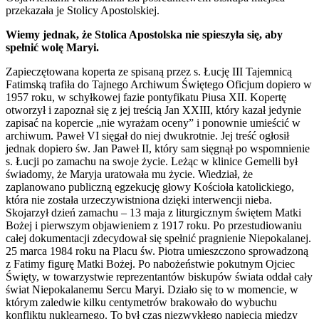
przekazała je Stolicy Apostolskiej.
Wiemy jednak, że Stolica Apostolska nie spieszyła się, aby
spełnić wolę Maryi.
Zapieczętowana koperta ze spisaną przez s. Łucję III Tajemnicą
Fatimską trafiła do Tajnego Archiwum Świętego Oficjum dopiero w
1957 roku, w schyłkowej fazie pontyfikatu Piusa XII. Kopertę
otworzył i zapoznał się z jej treścią Jan XXIII, który kazał jedynie
zapisać na kopercie „nie wyrażam oceny” i ponownie umieścić w
archiwum. Paweł VI sięgał do niej dwukrotnie. Jej treść ogłosił
jednak dopiero św. Jan Paweł II, który sam sięgnął po wspomnienie
s. Łucji po zamachu na swoje życie. Leżąc w klinice Gemelli był
świadomy, że Maryja uratowała mu życie. Wiedział, że
zaplanowano publiczną egzekucję głowy Kościoła katolickiego,
która nie została urzeczywistniona dzięki interwencji nieba.
Skojarzył dzień zamachu – 13 maja z liturgicznym świętem Matki
Bożej i pierwszym objawieniem z 1917 roku. Po przestudiowaniu
całej dokumentacji zdecydował się spełnić pragnienie Niepokalanej.
25 marca 1984 roku na Placu św. Piotra umieszczono sprowadzoną
z Fatimy figurę Matki Bożej. Po nabożeństwie pokutnym Ojciec
Święty, w towarzystwie reprezentantów biskupów świata oddał cały
świat Niepokalanemu Sercu Maryi. Działo się to w momencie, w
którym zaledwie kilku centymetrów brakowało do wybuchu
konfliktu nuklearnego. To był czas niezwykłego napięcia między