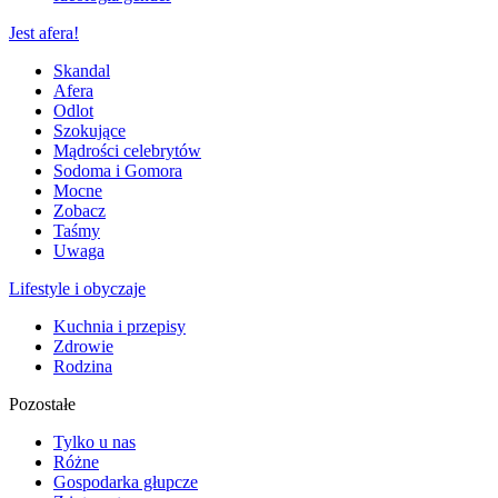
Jest afera!
Skandal
Afera
Odlot
Szokujące
Mądrości celebrytów
Sodoma i Gomora
Mocne
Zobacz
Taśmy
Uwaga
Lifestyle i obyczaje
Kuchnia i przepisy
Zdrowie
Rodzina
Pozostałe
Tylko u nas
Różne
Gospodarka głupcze