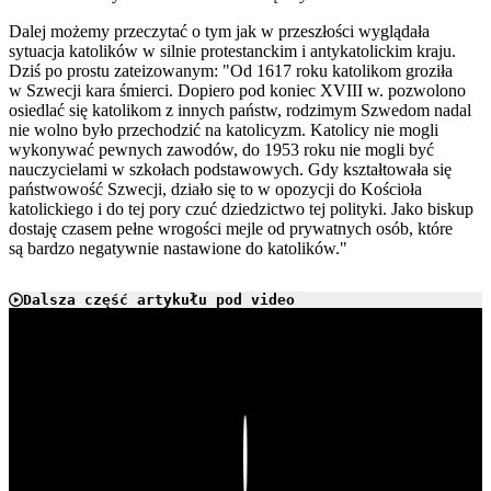
Dalej możemy przeczytać o tym jak w przeszłości wyglądała
sytuacja katolików w silnie protestanckim i antykatolickim kraju.
Dziś po prostu zateizowanym: "Od 1617 roku katolikom groziła
w Szwecji kara śmierci. Dopiero pod koniec XVIII w. pozwolono
osiedlać się katolikom z innych państw, rodzimym Szwedom nadal
nie wolno było przechodzić na katolicyzm. Katolicy nie mogli
wykonywać pewnych zawodów, do 1953 roku nie mogli być
nauczycielami w szkołach podstawowych. Gdy kształtowała się
państwowość Szwecji, działo się to w opozycji do Kościoła
katolickiego i do tej pory czuć dziedzictwo tej polityki. Jako biskup
dostaję czasem pełne wrogości mejle od prywatnych osób, które
są bardzo negatywnie nastawione do katolików."
Dalsza część artykułu pod video
Play