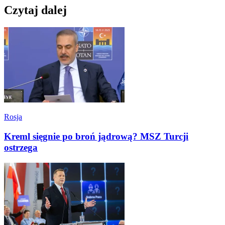
Czytaj dalej
Rosja
Kreml sięgnie po broń jądrową? MSZ Turcji
ostrzega