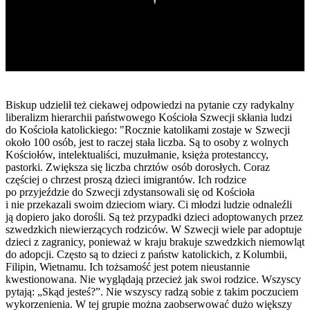
Biskup udzielił też ciekawej odpowiedzi na pytanie czy radykalny
liberalizm hierarchii państwowego Kościoła Szwecji skłania ludzi
do Kościoła katolickiego: "Rocznie katolikami zostaje w Szwecji
około 100 osób, jest to raczej stała liczba. Są to osoby z wolnych
Kościołów, intelektualiści, muzułmanie, księża protestanccy,
pastorki. Zwiększa się liczba chrztów osób dorosłych. Coraz
częściej o chrzest proszą dzieci imigrantów. Ich rodzice
po przyjeździe do Szwecji zdystansowali się od Kościoła
i nie przekazali swoim dzieciom wiary. Ci młodzi ludzie odnaleźli
ją dopiero jako dorośli. Są też przypadki dzieci adoptowanych przez
szwedzkich niewierzących rodziców. W Szwecji wiele par adoptuje
dzieci z zagranicy, ponieważ w kraju brakuje szwedzkich niemowląt
do adopcji. Często są to dzieci z państw katolickich, z Kolumbii,
Filipin, Wietnamu. Ich tożsamość jest potem nieustannie
kwestionowana. Nie wyglądają przecież jak swoi rodzice. Wszyscy
pytają: „Skąd jesteś?”. Nie wszyscy radzą sobie z takim poczuciem
wykorzenienia. W tej grupie można zaobserwować dużo większy