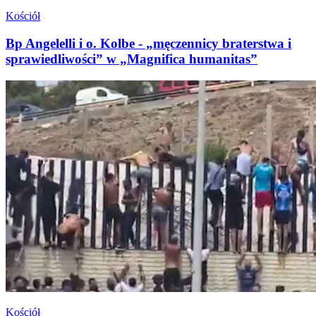
Kościół
Bp Angelelli i o. Kolbe - „męczennicy braterstwa i
sprawiedliwości” w „Magnifica humanitas”
Kościół