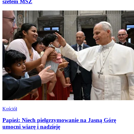
szefem MSZ
Kościół
Papież: Niech pielgrzymowanie na Jasną Górę
umocni wiarę i nadzieję