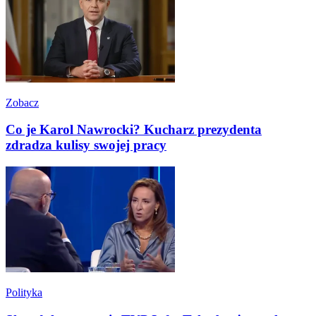
Zobacz
Co je Karol Nawrocki? Kucharz prezydenta
zdradza kulisy swojej pracy
Polityka