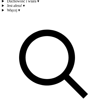
Duchowość i wiara
▾
Jest afera!
▾
Więcej
▾