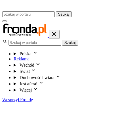
Szukaj
Szukaj
Polska
Reklama
Wschód
Świat
Duchowość i wiara
Jest afera!
Więcej
Wesprzyj Frondę