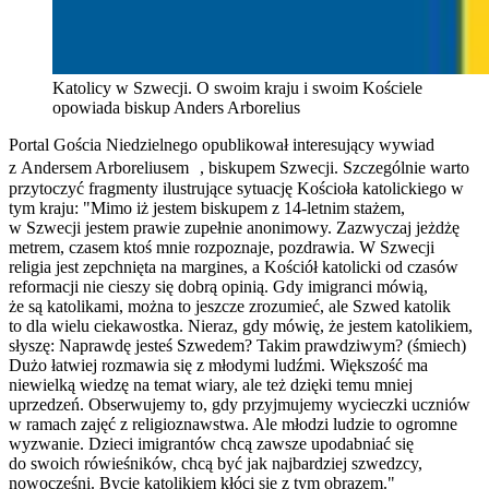
Katolicy w Szwecji. O swoim kraju i swoim Kościele
opowiada biskup Anders Arborelius
Portal Gościa Niedzielnego opublikował interesujący wywiad
z Andersem Arboreliusem , biskupem Szwecji. Szczególnie warto
przytoczyć fragmenty ilustrujące sytuację Kościoła katolickiego w
tym kraju: "Mimo iż jestem biskupem z 14-letnim stażem,
w Szwecji jestem prawie zupełnie anonimowy. Zazwyczaj jeżdżę
metrem, czasem ktoś mnie rozpoznaje, pozdrawia. W Szwecji
religia jest zepchnięta na margines, a Kościół katolicki od czasów
reformacji nie cieszy się dobrą opinią. Gdy imigranci mówią,
że są katolikami, można to jeszcze zrozumieć, ale Szwed katolik
to dla wielu ciekawostka. Nieraz, gdy mówię, że jestem katolikiem,
słyszę: Naprawdę jesteś Szwedem? Takim prawdziwym? (śmiech)
Dużo łatwiej rozmawia się z młodymi ludźmi. Większość ma
niewielką wiedzę na temat wiary, ale też dzięki temu mniej
uprzedzeń. Obserwujemy to, gdy przyjmujemy wycieczki uczniów
w ramach zajęć z religioznawstwa. Ale młodzi ludzie to ogromne
wyzwanie. Dzieci imigrantów chcą zawsze upodabniać się
do swoich rówieśników, chcą być jak najbardziej szwedzcy,
nowocześni. Bycie katolikiem kłóci się z tym obrazem."