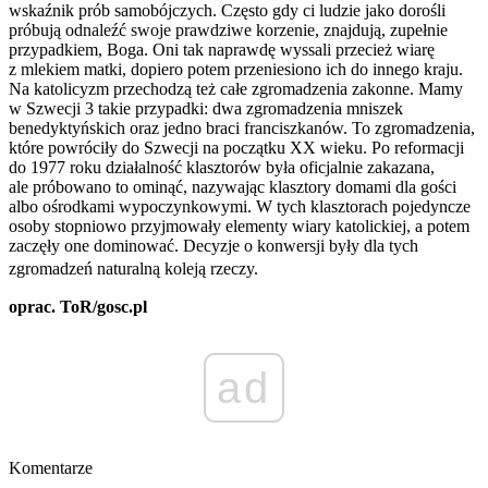
wskaźnik prób samobójczych. Często gdy ci ludzie jako dorośli
próbują odnaleźć swoje prawdziwe korzenie, znajdują, zupełnie
przypadkiem, Boga. Oni tak naprawdę wyssali przecież wiarę
z mlekiem matki, dopiero potem przeniesiono ich do innego kraju.
Na katolicyzm przechodzą też całe zgromadzenia zakonne. Mamy
w Szwecji 3 takie przypadki: dwa zgromadzenia mniszek
benedyktyńskich oraz jedno braci franciszkanów. To zgromadzenia,
które powróciły do Szwecji na początku XX wieku. Po reformacji
do 1977 roku działalność klasztorów była oficjalnie zakazana,
ale próbowano to ominąć, nazywając klasztory domami dla gości
albo ośrodkami wypoczynkowymi. W tych klasztorach pojedyncze
osoby stopniowo przyjmowały elementy wiary katolickiej, a potem
zaczęły one dominować. Decyzje o konwersji były dla tych
zgromadzeń naturalną koleją rzeczy.
oprac. ToR/gosc.pl
ad
Komentarze