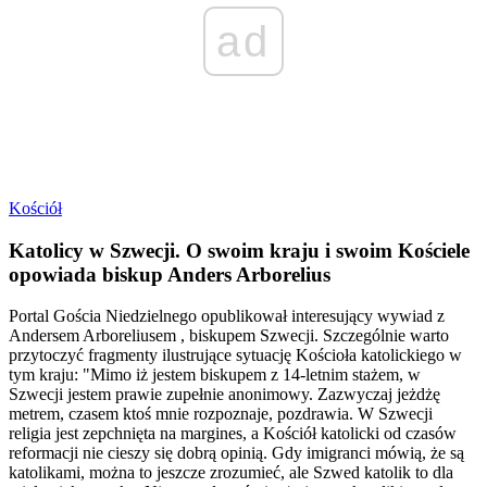
ad
Kościół
Katolicy w Szwecji. O swoim kraju i swoim Kościele
opowiada biskup Anders Arborelius
Portal Gościa Niedzielnego opublikował interesujący wywiad z
Andersem Arboreliusem , biskupem Szwecji. Szczególnie warto
przytoczyć fragmenty ilustrujące sytuację Kościoła katolickiego w
tym kraju: "Mimo iż jestem biskupem z 14-letnim stażem, w
Szwecji jestem prawie zupełnie anonimowy. Zazwyczaj jeżdżę
metrem, czasem ktoś mnie rozpoznaje, pozdrawia. W Szwecji
religia jest zepchnięta na margines, a Kościół katolicki od czasów
reformacji nie cieszy się dobrą opinią. Gdy imigranci mówią, że są
katolikami, można to jeszcze zrozumieć, ale Szwed katolik to dla