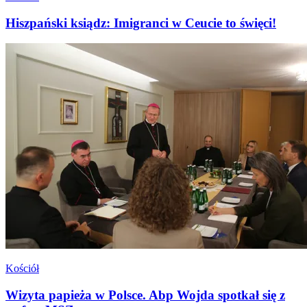
Hiszpański ksiądz: Imigranci w Ceucie to święci!
Kościół
Wizyta papieża w Polsce. Abp Wojda spotkał się z