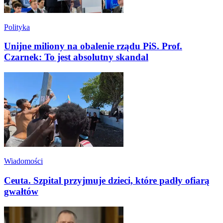
Polityka
Unijne miliony na obalenie rządu PiS. Prof.
Czarnek: To jest absolutny skandal
Wiadomości
Ceuta. Szpital przyjmuje dzieci, które padły ofiarą
gwałtów