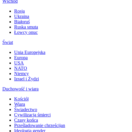
Wschód
Rosja
Ukraina
Białoruś
Ruska smuta
Łowcy onuc
Świat
Unia Europejska
Europa
USA
NATO
Niemcy
Izrael i Żydzi
Duchowość i wiara
Kościół
Wiara
Świadectwo
Cywilizacja śmierci
Czasy końca
Prześladowanie chrześcijan
Ideologia gender