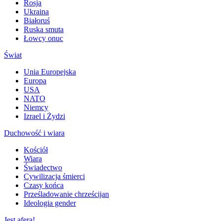
Rosja
Ukraina
Białoruś
Ruska smuta
Łowcy onuc
Świat
Unia Europejska
Europa
USA
NATO
Niemcy
Izrael i Żydzi
Duchowość i wiara
Kościół
Wiara
Świadectwo
Cywilizacja śmierci
Czasy końca
Prześladowanie chrześcijan
Ideologia gender
Jest afera!