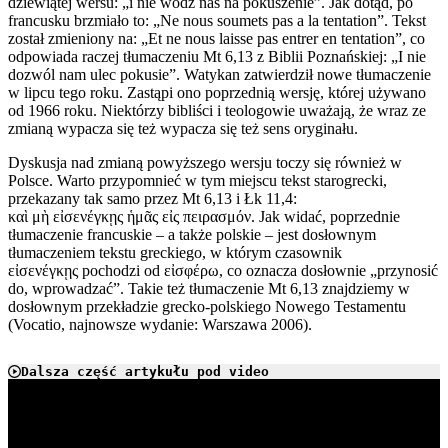
dziewiątej wersu: „i nie wódź nas na pokuszenie”. Jak dotąd, po
francusku brzmiało to: „Ne nous soumets pas a la tentation”. Tekst
został zmieniony na: „Et ne nous laisse pas entrer en tentation”, co
odpowiada raczej tłumaczeniu Mt 6,13 z Biblii Poznańskiej: „I nie
dozwól nam ulec pokusie”. Watykan zatwierdził nowe tłumaczenie
w lipcu tego roku. Zastąpi ono poprzednią wersję, której używano
od 1966 roku. Niektórzy bibliści i teologowie uważają, że wraz ze
zmianą wypacza się też wypacza się też sens oryginału.
Dyskusja nad zmianą powyższego wersju toczy się również w
Polsce. Warto przypomnieć w tym miejscu tekst starogrecki,
przekazany tak samo przez Mt 6,13 i Łk 11,4:
καὶ μὴ εἰσενέγκῃς ἡμᾶς εἰς πειρασμόν. Jak widać, poprzednie
tłumaczenie francuskie – a także polskie – jest dosłownym
tłumaczeniem tekstu greckiego, w którym czasownik
εἰσενέγκῃς pochodzi od εἰσφέρω, co oznacza dosłownie „przynosić
do, wprowadzać”. Takie też tłumaczenie Mt 6,13 znajdziemy w
dosłownym przekładzie grecko-polskiego Nowego Testamentu
(Vocatio, najnowsze wydanie: Warszawa 2006).
Dalsza część artykułu pod video