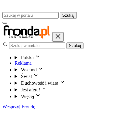
Szukaj
Szukaj
Polska
Reklama
Wschód
Świat
Duchowość i wiara
Jest afera!
Więcej
Wesprzyj Frondę