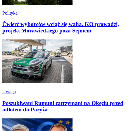
Polityka
Ćwierć wyborców wciąż się waha. KO prowadzi,
projekt Morawieckiego poza Sejmem
Uwaga
Poszukiwani Rumuni zatrzymani na Okęciu przed
odlotem do Paryża