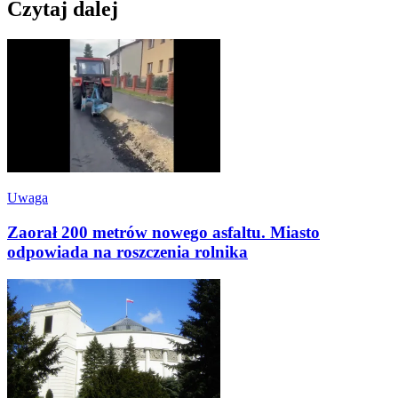
Czytaj dalej
Uwaga
Zaorał 200 metrów nowego asfaltu. Miasto
odpowiada na roszczenia rolnika