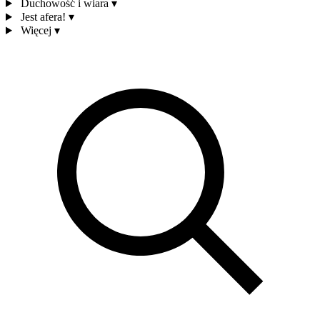
Duchowość i wiara
▾
Jest afera!
▾
Więcej
▾