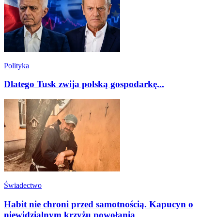
Polityka
Dlatego Tusk zwija polską gospodarkę...
Świadectwo
Habit nie chroni przed samotnością. Kapucyn o
niewidzialnym krzyżu powołania