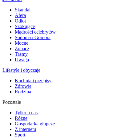
Skandal
Afera
Odlot
Szokujące
Mądrości celebrytów
Sodoma i Gomora
Mocne
Zobacz
Taśmy
Uwaga
Lifestyle i obyczaje
Kuchnia i przepisy
Zdrowie
Rodzina
Pozostałe
Tylko u nas
Różne
Gospodarka głupcze
Z internetu
Sport