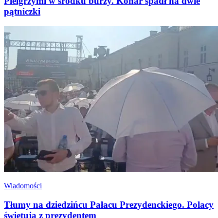
Pielgrzymi w środku burzy. Konar spadł na dwie
pątniczki
Wiadomości
Tłumy na dziedzińcu Pałacu Prezydenckiego. Polacy
świętują z prezydentem