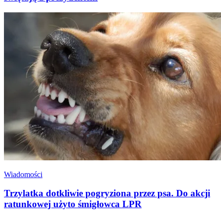
Wiadomości
Trzylatka dotkliwie pogryziona przez psa. Do akcji
ratunkowej użyto śmigłowca LPR