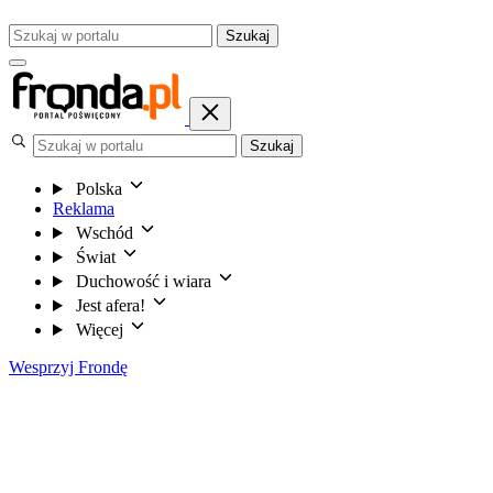
Szukaj
Szukaj
Polska
Reklama
Wschód
Świat
Duchowość i wiara
Jest afera!
Więcej
Wesprzyj Frondę