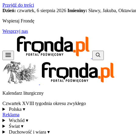
Przejdź do treści
Dzień:
czwartek, 6 sierpnia 2026
Imieniny:
Sławy, Jakuba, Oktawia
Wspieraj Frondę
Wesprzyj nas
Kalendarz liturgiczny
Czwartek XVIII tygodnia okresu zwykłego
Polska
▾
Reklama
Wschód
▾
Świat
▾
Duchowość i wiara
▾