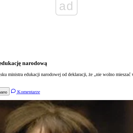
ad
ą edukację narodową
ku ministra edukacji narodowej od deklaracji, że „nie wolno mieszać 
Komentarze
wano