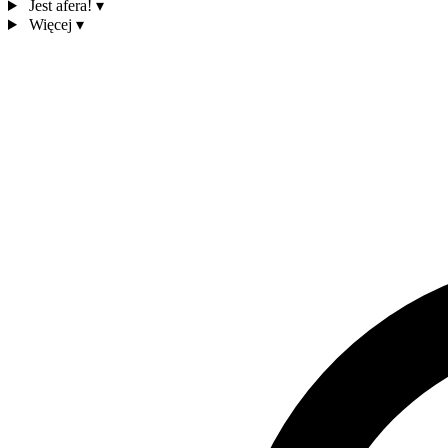
Jest afera!
▾
Więcej
▾