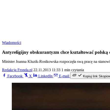
Wiadomości
Antyreligijny obskurantyzm chce kształtować polsk
Minister Joanna Kluzik-Rostkowska rozpoczęła swą pracę na stanowis
Redakcja Fronda.pl
22.11.2013 11:33
1 min czytania
Facebook
X
LinkedIn
E-mail
Kopiuj link
Skopio