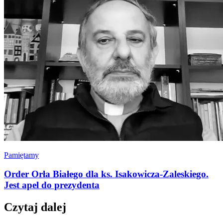
Pamiętamy
Order Orła Białego dla ks. Isakowicza-Zaleskiego.
Jest apel do prezydenta
Czytaj dalej