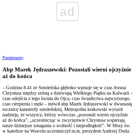
ad
Pamiętamy
Abp Marek Jędraszewski: Pozostali wierni ojczyźnie
aż do końca
– Godzina 8.41 ze Smoleńska głęboko wpisuje się w czas Jezusa
Chrystusa między szóstą a dziewiątą Wielkiego Piątku na Kalwarii –
czas odejścia z tego świata do Ojca, czas świadectwa najwyższego,
czas cierpienia i męki – mówił abp Marek Jędraszewski w dwunastą
rocznicę katastrofy smoleńskiej. Metropolita krakowski wyraził
nadzieję, że wszyscy, którzy wówczas „pozostali wierni ojczyźnie
aż do końca”, „uczestnicząc w zwycięstwie Chrystusa wspierają
nasze dzisiejsze zmagania o wolność i niepodległość". W Mszy św.
w katedrze na Wawelu uczestniczył m.in. prezydent Andrzej Duda.