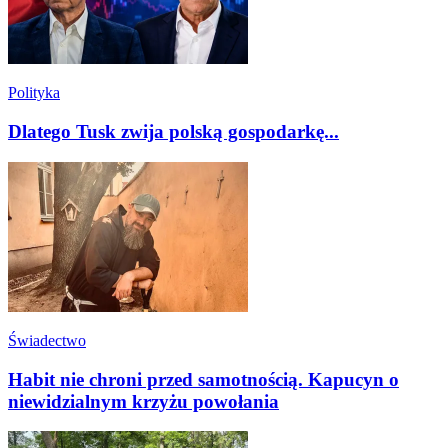
Polityka
Dlatego Tusk zwija polską gospodarkę...
Świadectwo
Habit nie chroni przed samotnością. Kapucyn o
niewidzialnym krzyżu powołania