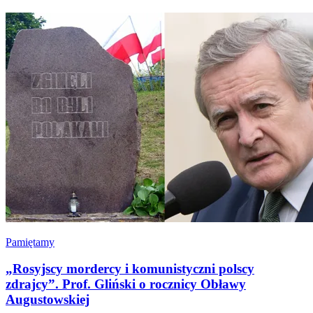
Pamiętamy
„Rosyjscy mordercy i komunistyczni polscy
zdrajcy”. Prof. Gliński o rocznicy Obławy
Augustowskiej