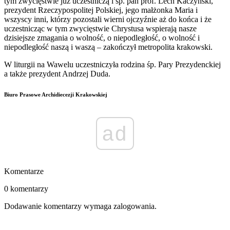
tym zwycięstwie już uczestniczą i śp. pan prof. Lech Kaczyński,
prezydent Rzeczypospolitej Polskiej, jego małżonka Maria i
wszyscy inni, którzy pozostali wierni ojczyźnie aż do końca i że
uczestnicząc w tym zwycięstwie Chrystusa wspierają nasze
dzisiejsze zmagania o wolność, o niepodległość, o wolność i
niepodległość naszą i waszą – zakończył metropolita krakowski.
W liturgii na Wawelu uczestniczyła rodzina śp. Pary Prezydenckiej
a także prezydent Andrzej Duda.
Biuro Prasowe Archidiecezji Krakowskiej
ad
Komentarze
0 komentarzy
Dodawanie komentarzy wymaga zalogowania.