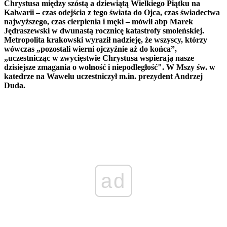
Chrystusa między szóstą a dziewiątą Wielkiego Piątku na
Kalwarii – czas odejścia z tego świata do Ojca, czas świadectwa
najwyższego, czas cierpienia i męki – mówił abp Marek
Jędraszewski w dwunastą rocznicę katastrofy smoleńskiej.
Metropolita krakowski wyraził nadzieję, że wszyscy, którzy
wówczas „pozostali wierni ojczyźnie aż do końca”,
„uczestnicząc w zwycięstwie Chrystusa wspierają nasze
dzisiejsze zmagania o wolność i niepodległość". W Mszy św. w
katedrze na Wawelu uczestniczył m.in. prezydent Andrzej
Duda.
ad