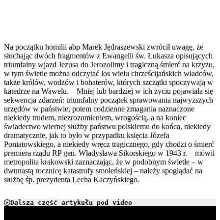
Na początku homilii abp Marek Jędraszewski zwrócił uwagę, że
słuchając dwóch fragmentów z Ewangelii św. Łukasza opisujących
triumfalny wjazd Jezusa do Jerozolimy i tragiczną śmierć na krzyżu,
w tym świetle można odczytać los wielu chrześcijańskich władców,
także królów, wodzów i bohaterów, których szczątki spoczywają w
katedrze na Wawelu. – Mniej lub bardziej w ich życiu pojawiała się
sekwencja zdarzeń: triumfalny początek sprawowania najwyższych
urzędów w państwie, potem codzienne zmagania naznaczone
niekiedy trudem, niezrozumieniem, wrogością, a na koniec
świadectwo wiernej służby państwu polskiemu do końca, niekiedy
dramatycznie, jak to było w przypadku księcia Józefa
Poniatowskiego, a niekiedy wręcz tragicznego, gdy chodzi o śmierć
premiera rządu RP gen. Władysława Sikorskiego w 1943 r. – mówił
metropolita krakowski zaznaczając, że w podobnym świetle – w
dwunastą rocznicę katastrofy smoleńskiej – należy spoglądać na
służbę śp. prezydenta Lecha Kaczyńskiego.
Dalsza część artykułu pod video