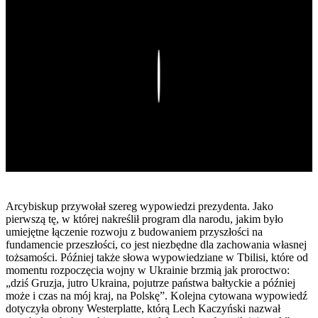
Play
Arcybiskup przywołał szereg wypowiedzi prezydenta. Jako
pierwszą tę, w której nakreślił program dla narodu, jakim było
umiejętne łączenie rozwoju z budowaniem przyszłości na
fundamencie przeszłości, co jest niezbędne dla zachowania własnej
tożsamości. Później także słowa wypowiedziane w Tbilisi, które od
momentu rozpoczęcia wojny w Ukrainie brzmią jak proroctwo:
„dziś Gruzja, jutro Ukraina, pojutrze państwa bałtyckie a później
może i czas na mój kraj, na Polskę”. Kolejna cytowana wypowiedź
dotyczyła obrony Westerplatte, którą Lech Kaczyński nazwał