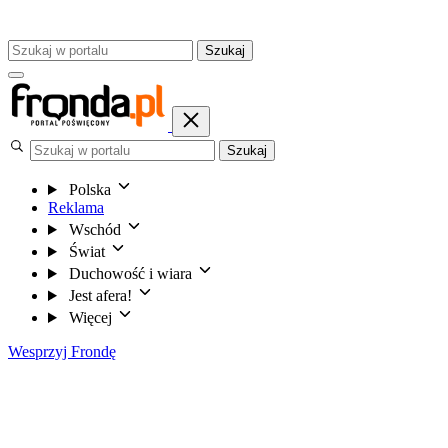
Szukaj
Szukaj
Polska
Reklama
Wschód
Świat
Duchowość i wiara
Jest afera!
Więcej
Wesprzyj Frondę