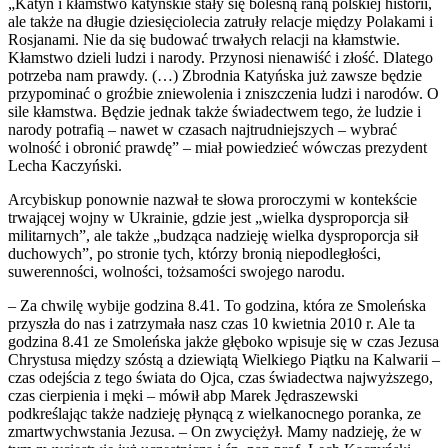
„Katyń i kłamstwo katyńskie stały się bolesną raną polskiej historii,
ale także na długie dziesięciolecia zatruły relacje między Polakami i
Rosjanami. Nie da się budować trwałych relacji na kłamstwie.
Kłamstwo dzieli ludzi i narody. Przynosi nienawiść i złość. Dlatego
potrzeba nam prawdy. (…) Zbrodnia Katyńska już zawsze będzie
przypominać o groźbie zniewolenia i zniszczenia ludzi i narodów. O
sile kłamstwa. Będzie jednak także świadectwem tego, że ludzie i
narody potrafią – nawet w czasach najtrudniejszych – wybrać
wolność i obronić prawdę” – miał powiedzieć wówczas prezydent
Lecha Kaczyński.
Arcybiskup ponownie nazwał te słowa proroczymi w kontekście
trwającej wojny w Ukrainie, gdzie jest „wielka dysproporcja sił
militarnych”, ale także „budząca nadzieję wielka dysproporcja sił
duchowych”, po stronie tych, którzy bronią niepodległości,
suwerenności, wolności, tożsamości swojego narodu.
– Za chwilę wybije godzina 8.41. To godzina, która ze Smoleńska
przyszła do nas i zatrzymała nasz czas 10 kwietnia 2010 r. Ale ta
godzina 8.41 ze Smoleńska jakże głęboko wpisuje się w czas Jezusa
Chrystusa między szóstą a dziewiątą Wielkiego Piątku na Kalwarii –
czas odejścia z tego świata do Ojca, czas świadectwa najwyższego,
czas cierpienia i męki – mówił abp Marek Jędraszewski
podkreślając także nadzieję płynącą z wielkanocnego poranka, ze
zmartwychwstania Jezusa. – On zwyciężył. Mamy nadzieję, że w