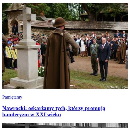
Pamiętamy
Nawrocki: oskarżamy tych, którzy promują
banderyzm w XXI wieku