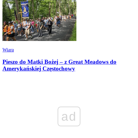
Wiara
Pieszo do Matki Bożej – z Great Meadows do
Amerykańskiej Częstochowy
ad