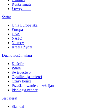
Ruska smuta
Łowcy onuc
Świat
Unia Europejska
Europa
USA
NATO
Niemcy
Izrael i Żydzi
Duchowość i wiara
Kościół
Wiara
Świadectwo
Cywilizacja śmierci
Czasy końca
Prześladowanie chrześcijan
Ideologia gender
Jest afera!
Skandal