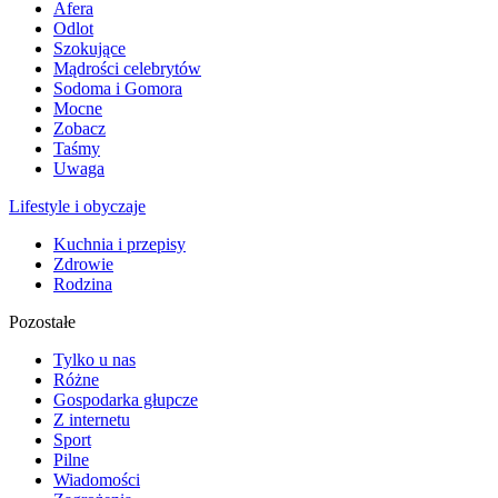
Afera
Odlot
Szokujące
Mądrości celebrytów
Sodoma i Gomora
Mocne
Zobacz
Taśmy
Uwaga
Lifestyle i obyczaje
Kuchnia i przepisy
Zdrowie
Rodzina
Pozostałe
Tylko u nas
Różne
Gospodarka głupcze
Z internetu
Sport
Pilne
Wiadomości