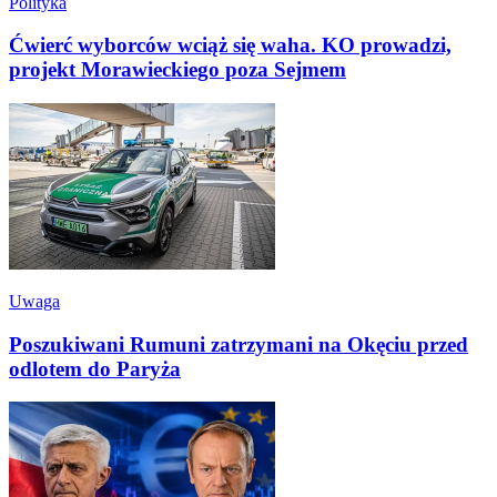
Polityka
Ćwierć wyborców wciąż się waha. KO prowadzi,
projekt Morawieckiego poza Sejmem
Uwaga
Poszukiwani Rumuni zatrzymani na Okęciu przed
odlotem do Paryża