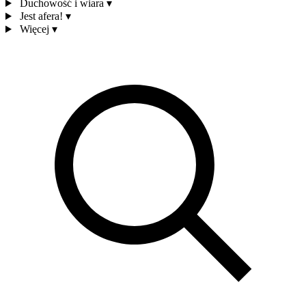
Duchowość i wiara
▾
Jest afera!
▾
Więcej
▾