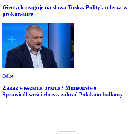
Giertych reaguje na słowa Tuska. Polityk uderza w
prokuraturę
Odlot
Zakaz wieszania prania? Ministerstwo
Sprawiedliwości chce… zabrać Polakom balkony