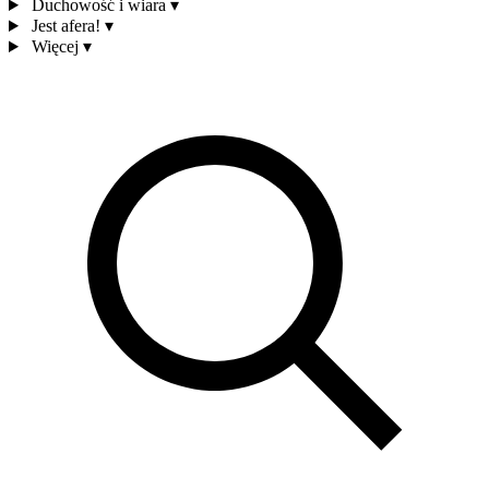
Duchowość i wiara
▾
Jest afera!
▾
Więcej
▾