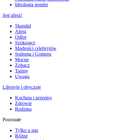
Ideologia gender
Jest afera!
Skandal
Afera
Odlot
Szokujące
Mądrości celebrytów
Sodoma i Gomora
Mocne
Zobacz
Taśmy
Uwaga
Lifestyle i obyczaje
Kuchnia i przepisy
Zdrowie
Rodzina
Pozostałe
Tylko u nas
Różne