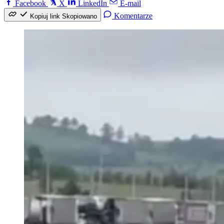
Facebook
X
LinkedIn
E-mail
Komentarze
Kopiuj link
Skopiowano