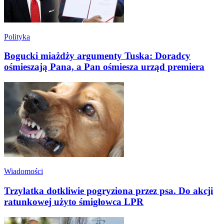
Polityka
Bogucki miażdży argumenty Tuska: Doradcy
ośmieszają Pana, a Pan ośmiesza urząd premiera
Wiadomości
Trzylatka dotkliwie pogryziona przez psa. Do akcji
ratunkowej użyto śmigłowca LPR