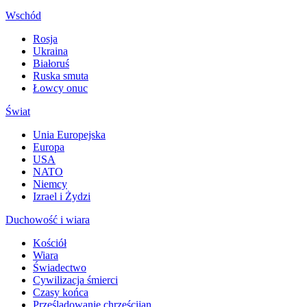
Wschód
Rosja
Ukraina
Białoruś
Ruska smuta
Łowcy onuc
Świat
Unia Europejska
Europa
USA
NATO
Niemcy
Izrael i Żydzi
Duchowość i wiara
Kościół
Wiara
Świadectwo
Cywilizacja śmierci
Czasy końca
Prześladowanie chrześcijan