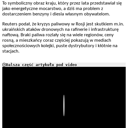
To symboliczny obraz kraju, który przez lata przedstawiał się
jako energetyczne mocarstwo, a dziś ma problem z
dostarczeniem benzyny i diesla własnym obywatelom.
Reuters podał, że kryzys paliwowy w Rosji jest skutkiem m.in.
ukraińskich ataków dronowych na rafinerie i infrastrukturę
naftową. Braki paliwa rozlały się na wiele regionów, ceny
rosną, a mieszkańcy coraz częściej pokazują w mediach
społecznościowych kolejki, puste dystrybutory i kłótnie na
stacjach.
Dalsza część artykułu pod video
Play