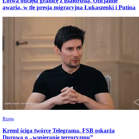
Łotwa odcięła granicę z Białorusią. Oficjalnie
awaria, w tle presja migracyjna Łukaszenki i Putina
Rosja
Kreml ściga twórcę Telegrama. FSB oskarża
Durowa o „wspieranie terroryzmu”