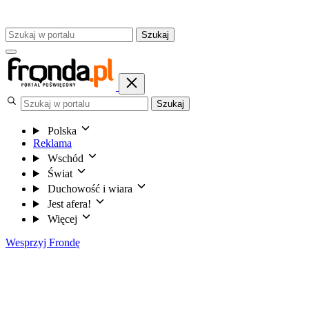
Szukaj
Szukaj
Polska
Reklama
Wschód
Świat
Duchowość i wiara
Jest afera!
Więcej
Wesprzyj Frondę