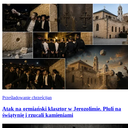
Prześladowanie chrześcijan
Atak na ormiański klasztor w Jerozolimie. Pluli na
świątynię i rzucali kamieniami