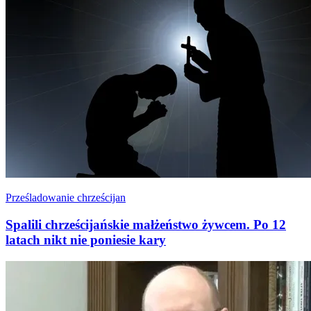
Prześladowanie chrześcijan
Spalili chrześcijańskie małżeństwo żywcem. Po 12
latach nikt nie poniesie kary