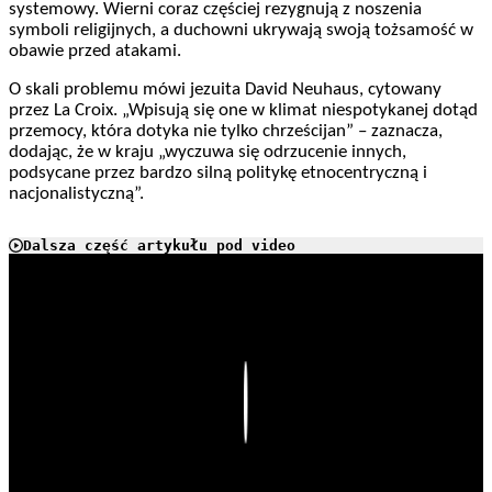
systemowy. Wierni coraz częściej rezygnują z noszenia
symboli religijnych, a duchowni ukrywają swoją tożsamość w
obawie przed atakami.
O skali problemu mówi jezuita David Neuhaus, cytowany
przez La Croix. „Wpisują się one w klimat niespotykanej dotąd
przemocy, która dotyka nie tylko chrześcijan” – zaznacza,
dodając, że w kraju „wyczuwa się odrzucenie innych,
podsycane przez bardzo silną politykę etnocentryczną i
nacjonalistyczną”.
Dalsza część artykułu pod video
Play