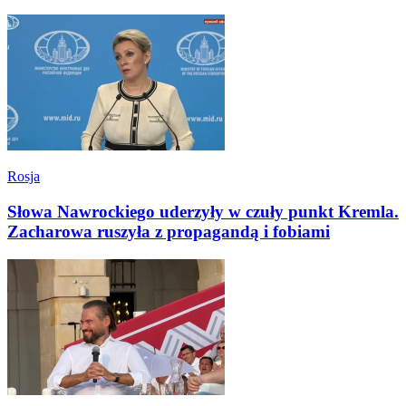
Rosja
Słowa Nawrockiego uderzyły w czuły punkt Kremla.
Zacharowa ruszyła z propagandą i fobiami