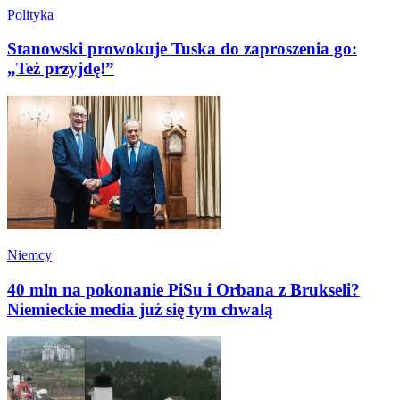
Polityka
Stanowski prowokuje Tuska do zaproszenia go:
„Też przyjdę!”
Niemcy
40 mln na pokonanie PiSu i Orbana z Brukseli?
Niemieckie media już się tym chwalą