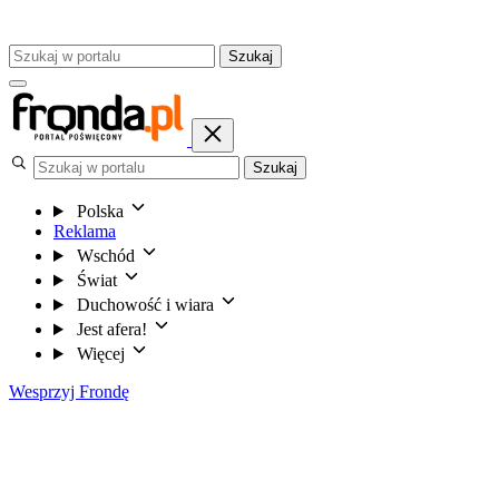
Szukaj
Szukaj
Polska
Reklama
Wschód
Świat
Duchowość i wiara
Jest afera!
Więcej
Wesprzyj Frondę