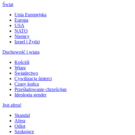
Świat
Unia Europejska
Europa
USA
NATO
Niemcy
Izrael i Żydzi
Duchowość i wiara
Kościół
Wiara
Świadectwo
Cywilizacja śmierci
Czasy końca
Prześladowanie chrześcijan
Ideologia gender
Jest afera!
Skandal
Afera
Odlot
Szokujące