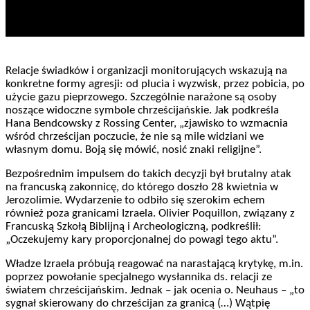
Relacje świadków i organizacji monitorujących wskazują na
konkretne formy agresji: od plucia i wyzwisk, przez pobicia, po
użycie gazu pieprzowego. Szczególnie narażone są osoby
noszące widoczne symbole chrześcijańskie. Jak podkreśla
Hana Bendcowsky z Rossing Center, „zjawisko to wzmacnia
wśród chrześcijan poczucie, że nie są mile widziani we
własnym domu. Boją się mówić, nosić znaki religijne”.
Bezpośrednim impulsem do takich decyzji był brutalny atak
na francuską zakonnicę, do którego doszło 28 kwietnia w
Jerozolimie. Wydarzenie to odbiło się szerokim echem
również poza granicami Izraela. Olivier Poquillon, związany z
Francuską Szkołą Biblijną i Archeologiczną, podkreślił:
„Oczekujemy kary proporcjonalnej do powagi tego aktu”.
Władze Izraela próbują reagować na narastającą krytykę, m.in.
poprzez powołanie specjalnego wysłannika ds. relacji ze
światem chrześcijańskim. Jednak – jak ocenia o. Neuhaus – „to
sygnał skierowany do chrześcijan za granicą (…) Wątpię