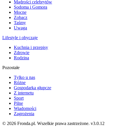
Mądrości celebrytów
Sodoma i Gomora
Mocne
Zobacz
Taśmy
Uwaga
Lifestyle i obyczaje
Kuchnia i przepisy
Zdrowie
Rodzina
Pozostałe
Tylko u nas
Różne
Gospodarka głupcze
Z internetu
Sport
Pilne
Wiadomości
Zagrożenia
© 2026 Fronda.pl. Wszelkie prawa zastrzeżone.
v3.0.12