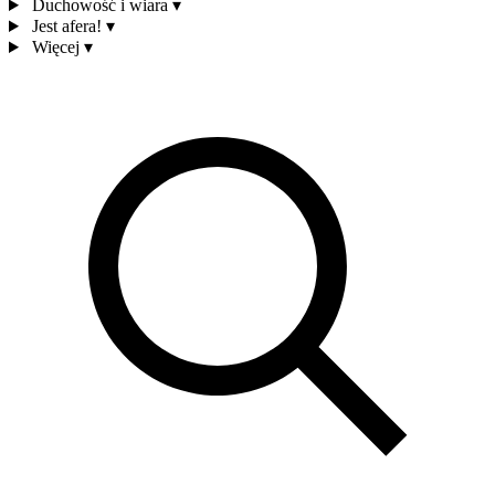
Duchowość i wiara
▾
Jest afera!
▾
Więcej
▾