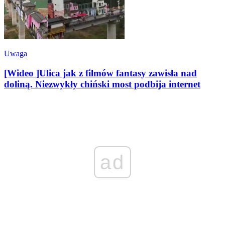
Uwaga
[Wideo ]Ulica jak z filmów fantasy zawisła nad
doliną. Niezwykły chiński most podbija internet
ad