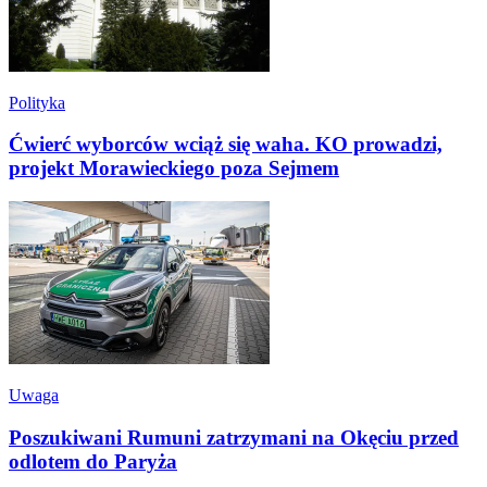
Polityka
Ćwierć wyborców wciąż się waha. KO prowadzi,
projekt Morawieckiego poza Sejmem
Uwaga
Poszukiwani Rumuni zatrzymani na Okęciu przed
odlotem do Paryża