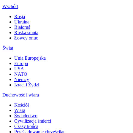
Wschód
Rosja
Ukraina
Białoruś
Ruska smuta
Łowcy onuc
Świat
Unia Europejska
Europa
USA
NATO
Niemcy
Izrael i Żydzi
Duchowość i wiara
Kościół
Wiara
Świadectwo
Cywilizacja śmierci
Czasy końca
Prześladowanie chrześcijan