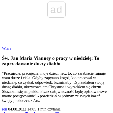
ad
Wiara
Św. Jan Maria Vianney o pracy w niedzielę: To
zaprzedawanie duszy diabłu
"Pracujecie, pracujecie, moje dzieci, lecz to, co zarabiacie rujnuje
wam dusze i ciała. Gdyby zapytano kogoś, kto pracował w
niedzielę, co zyskał, odpowiedź brzmiałaby: „Sprzedałem swoją
duszę diabłu, ukrzyżowałem Chrystusa i wyrzekłem się chrztu.
Skazałem się na piekło. Przez całą wieczność będę opłakiwał swe
marne postępowanie” - powiedział w jednym ze swych kazań
święty proboszcz z Ars.
ren
04.08.2022 14:05
1 min czytania