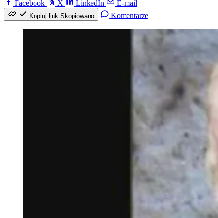
Facebook
X
LinkedIn
E-mail
Komentarze
Kopiuj link
Skopiowano