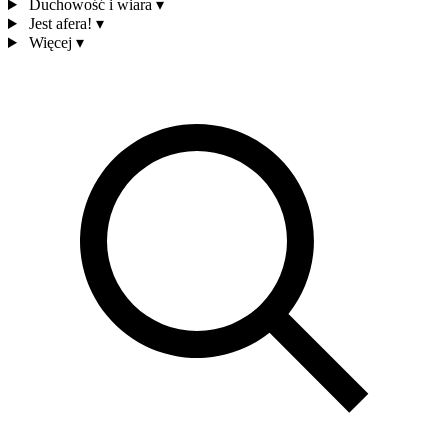
Duchowość i wiara
▾
Jest afera!
▾
Więcej
▾