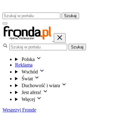
Szukaj
Szukaj
Polska
Reklama
Wschód
Świat
Duchowość i wiara
Jest afera!
Więcej
Wesprzyj Frondę