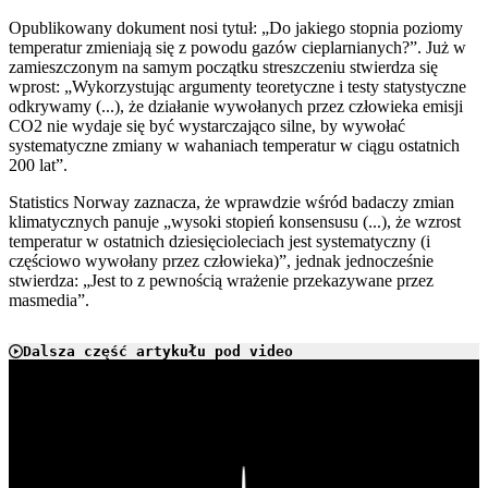
Opublikowany dokument nosi tytuł: „Do jakiego stopnia poziomy
temperatur zmieniają się z powodu gazów cieplarnianych?”. Już w
zamieszczonym na samym początku streszczeniu stwierdza się
wprost: „Wykorzystując argumenty teoretyczne i testy statystyczne
odkrywamy (...), że działanie wywołanych przez człowieka emisji
CO2 nie wydaje się być wystarczająco silne, by wywołać
systematyczne zmiany w wahaniach temperatur w ciągu ostatnich
200 lat”.
Statistics Norway zaznacza, że wprawdzie wśród badaczy zmian
klimatycznych panuje „wysoki stopień konsensusu (...), że wzrost
temperatur w ostatnich dziesięcioleciach jest systematyczny (i
częściowo wywołany przez człowieka)”, jednak jednocześnie
stwierdza: „Jest to z pewnością wrażenie przekazywane przez
masmedia”.
Dalsza część artykułu pod video