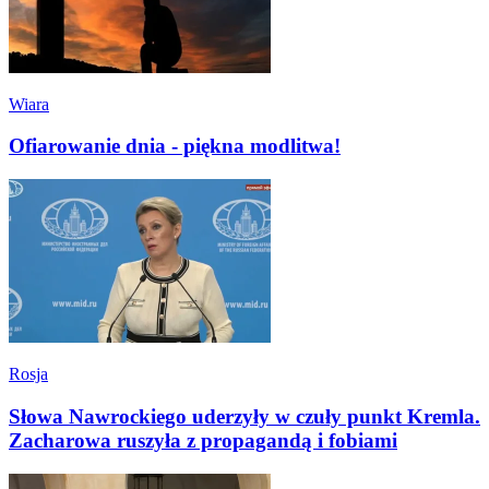
Wiara
Ofiarowanie dnia - piękna modlitwa!
Rosja
Słowa Nawrockiego uderzyły w czuły punkt Kremla.
Zacharowa ruszyła z propagandą i fobiami