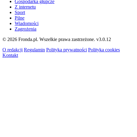
Gospodarka głupcze
Z internetu
Sport
Pilne
Wiadomości
Zagrożenia
© 2026 Fronda.pl. Wszelkie prawa zastrzeżone.
v3.0.12
O redakcji
Regulamin
Polityka prywatności
Polityka cookies
Kontakt