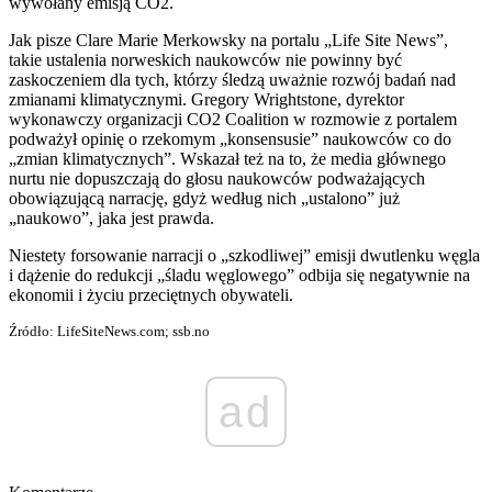
wywołany emisją CO2.
Jak pisze Clare Marie Merkowsky na portalu „Life Site News”,
takie ustalenia norweskich naukowców nie powinny być
zaskoczeniem dla tych, którzy śledzą uważnie rozwój badań nad
zmianami klimatycznymi. Gregory Wrightstone, dyrektor
wykonawczy organizacji CO2 Coalition w rozmowie z portalem
podważył opinię o rzekomym „konsensusie” naukowców co do
„zmian klimatycznych”. Wskazał też na to, że media głównego
nurtu nie dopuszczają do głosu naukowców podważających
obowiązującą narrację, gdyż według nich „ustalono” już
„naukowo”, jaka jest prawda.
Niestety forsowanie narracji o „szkodliwej” emisji dwutlenku węgla
i dążenie do redukcji „śladu węglowego” odbija się negatywnie na
ekonomii i życiu przeciętnych obywateli.
Źródło: LifeSiteNews.com; ssb.no
ad