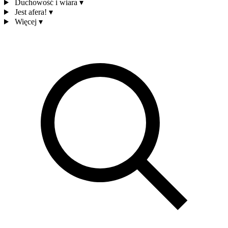
Duchowość i wiara
▾
Jest afera!
▾
Więcej
▾