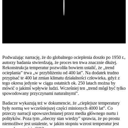
Play
Podważając narrację, że do globalnego ocieplenia doszło po 1950 r.,
autorzy badania stwierdzają, że proces ten trwa znacznie dłużej.
Rekonstrukcja temperatur pozwoliła bowiem ustalić, że „trend
ocieplania” trwa „w przybliżeniu od 400 lat”. Na dodatek trudno
przypisać te 400 lat zmian klimatu działalności człowieka, gdyż z
tego okresu jedynie w ciągu ostatnich ok. 250 latach można by
mówić o jakimś wpływie ludzi. Wcześniej ten „trend mógł być tylko
spowodowany przyczynami naturalnymi”.
Badacze wykazują też w dokumencie, że „cieplejsze temperatury
były normą we wcześniejszej części minionych 4000 lat”. Co
przeczy narracji upowszechnianej przez media głównego nurtu i
polityków. Poza tym „obecny stan wiedzy” sprawia, że po prostu
niemożliwe jest ustalenie, w jakim stopniu wzrost temperatur jest