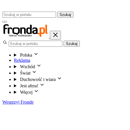
Szukaj
Szukaj
Polska
Reklama
Wschód
Świat
Duchowość i wiara
Jest afera!
Więcej
Wesprzyj Frondę