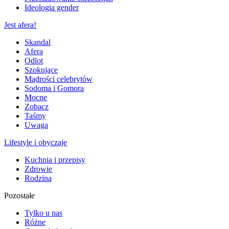
Ideologia gender
Jest afera!
Skandal
Afera
Odlot
Szokujące
Mądrości celebrytów
Sodoma i Gomora
Mocne
Zobacz
Taśmy
Uwaga
Lifestyle i obyczaje
Kuchnia i przepisy
Zdrowie
Rodzina
Pozostałe
Tylko u nas
Różne