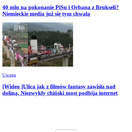
40 mln na pokonanie PiSu i Orbana z Brukseli?
Niemieckie media już się tym chwalą
Uwaga
[Wideo ]Ulica jak z filmów fantasy zawisła nad
doliną. Niezwykły chiński most podbija internet