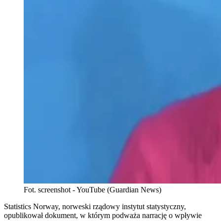
Fot. screenshot - YouTube (Guardian News)
Statistics Norway, norweski rządowy instytut statystyczny,
opublikował dokument, w którym podważa narrację o wpływie