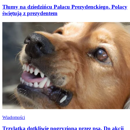
Tłumy na dziedzińcu Pałacu Prezydenckiego. Polacy
świętują z prezydentem
Wiadomości
Trzylatka dotkliwie pogryziona przez psa. Do akcji