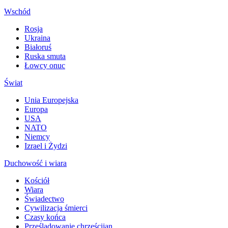
Wschód
Rosja
Ukraina
Białoruś
Ruska smuta
Łowcy onuc
Świat
Unia Europejska
Europa
USA
NATO
Niemcy
Izrael i Żydzi
Duchowość i wiara
Kościół
Wiara
Świadectwo
Cywilizacja śmierci
Czasy końca
Prześladowanie chrześcijan