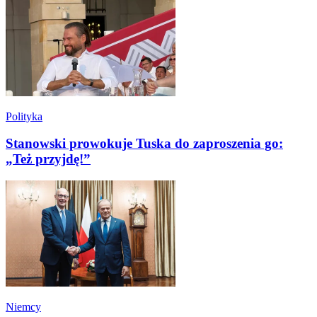
Polityka
Stanowski prowokuje Tuska do zaproszenia go:
„Też przyjdę!”
Niemcy