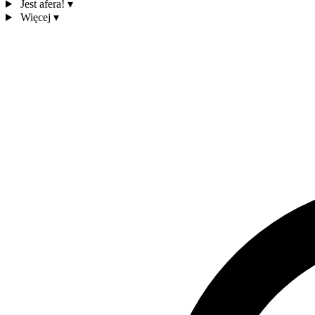
Jest afera!
▾
Więcej
▾