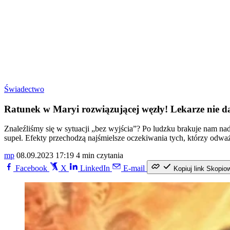
Świadectwo
Ratunek w Maryi rozwiązującej węzły! Lekarze nie dawa
Znaleźliśmy się w sytuacji „bez wyjścia”? Po ludzku brakuje nam n
supeł. Efekty przechodzą najśmielsze oczekiwania tych, którzy odw
mp
08.09.2023 17:19
4 min czytania
Facebook
X
LinkedIn
E-mail
Kopiuj link
Skopio