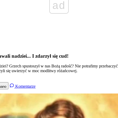
ad
li nadziei... I zdarzył się cud!
adziei? Grzech spustoszył w nas Bożą radość? Nie potrafimy przebacz
ażyli się uwierzyć w moc modlitwy różańcowej.
Komentarze
wano