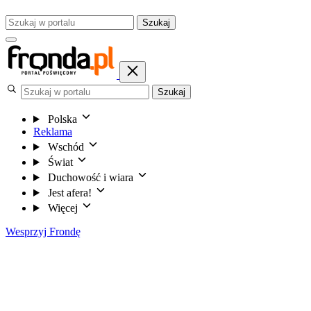
Szukaj
Szukaj
Polska
Reklama
Wschód
Świat
Duchowość i wiara
Jest afera!
Więcej
Wesprzyj Frondę