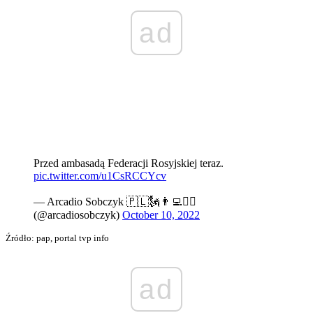
ad
Przed ambasadą Federacji Rosyjskiej teraz.
pic.twitter.com/u1CsRCCYcv
— Arcadio Sobczyk 🇵🇱🗽👨‍💻🚴‍♂️
(@arcadiosobczyk)
October 10, 2022
Źródło: pap, portal tvp info
ad