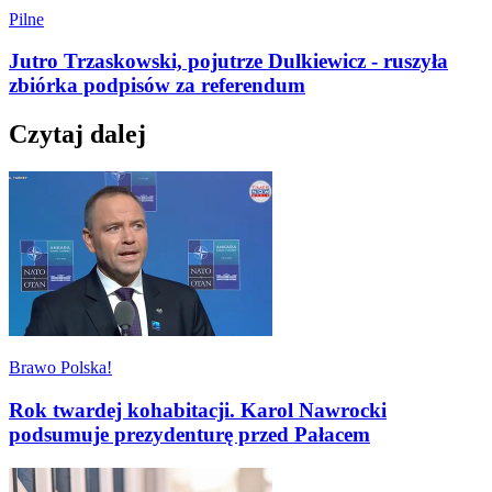
Pilne
Jutro Trzaskowski, pojutrze Dulkiewicz - ruszyła
zbiórka podpisów za referendum
Czytaj dalej
Brawo Polska!
Rok twardej kohabitacji. Karol Nawrocki
podsumuje prezydenturę przed Pałacem