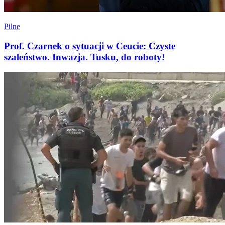
Pilne
Prof. Czarnek o sytuacji w Ceucie: Czyste
szaleństwo. Inwazja. Tusku, do roboty!