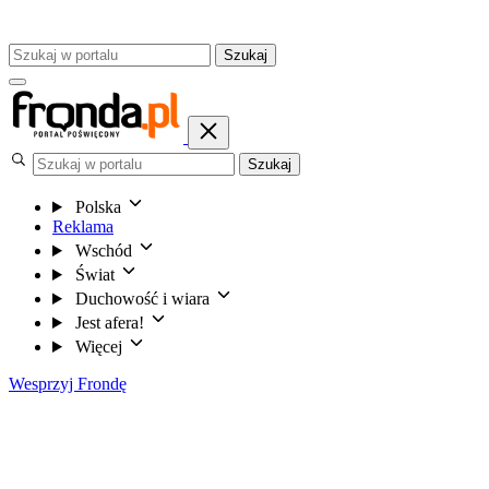
Szukaj
Szukaj
Polska
Reklama
Wschód
Świat
Duchowość i wiara
Jest afera!
Więcej
Wesprzyj Frondę