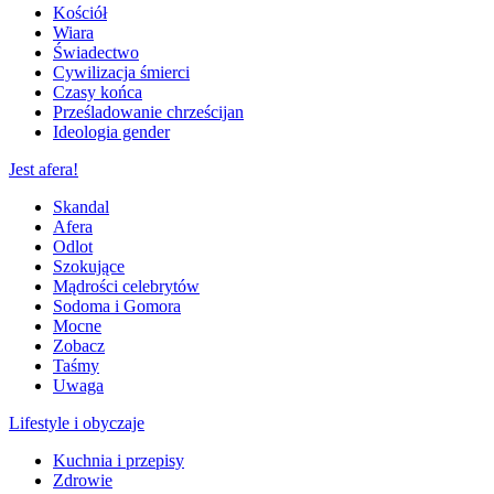
Kościół
Wiara
Świadectwo
Cywilizacja śmierci
Czasy końca
Prześladowanie chrześcijan
Ideologia gender
Jest afera!
Skandal
Afera
Odlot
Szokujące
Mądrości celebrytów
Sodoma i Gomora
Mocne
Zobacz
Taśmy
Uwaga
Lifestyle i obyczaje
Kuchnia i przepisy
Zdrowie