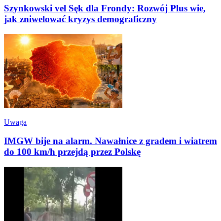
Szynkowski vel Sęk dla Frondy: Rozwój Plus wie,
jak zniwelować kryzys demograficzny
Uwaga
IMGW bije na alarm. Nawałnice z gradem i wiatrem
do 100 km/h przejdą przez Polskę