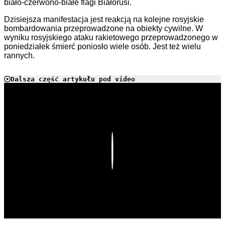
biało-czerwono-białe flagi Białorusi.
Dzisiejsza manifestacja jest reakcją na kolejne rosyjskie
bombardowania przeprowadzone na obiekty cywilne. W
wyniku rosyjskiego ataku rakietowego przeprowadzonego w
poniedziałek śmierć poniosło wiele osób. Jest też wielu
rannych.
Dalsza część artykułu pod video
Play