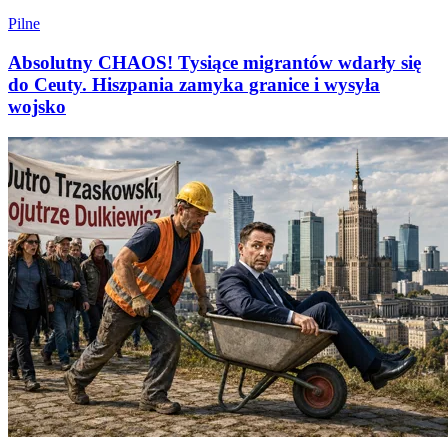
Pilne
Absolutny CHAOS! Tysiące migrantów wdarły się
do Ceuty. Hiszpania zamyka granice i wysyła
wojsko