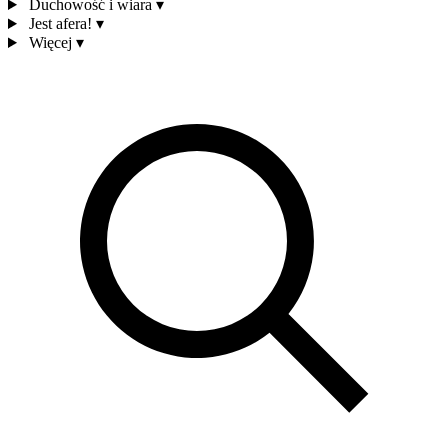
Duchowość i wiara
▾
Jest afera!
▾
Więcej
▾