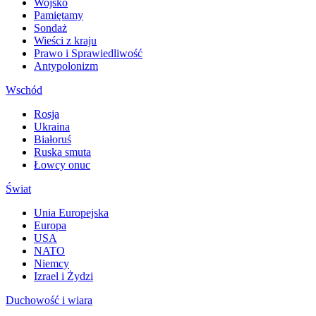
Wojsko
Pamiętamy
Sondaż
Wieści z kraju
Prawo i Sprawiedliwość
Antypolonizm
Wschód
Rosja
Ukraina
Białoruś
Ruska smuta
Łowcy onuc
Świat
Unia Europejska
Europa
USA
NATO
Niemcy
Izrael i Żydzi
Duchowość i wiara