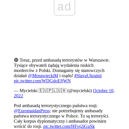
ad
🔴 Teraz, przed ambasadą terrorystów w Warszawie.
Tysiące obywateli żądają wydalenia ruskich
morderców z Polski. Domagamy się stanowczych
działań
@MorawieckiM
i rządu!
#SlavaUkrainii
pic.twitter.com/WDGdoEfjWN
— Mycielski 🇪🇺🇵🇱🇺🇦 (@mycielski)
October 10,
2022
Pod ambasadą terrorystycznego państwa rosji.
@EuromaidanPress
: nie potrzebujemy ambasady
państwa terrorystycznego w Polsce. To są terroryści.
Cały korpus dyplomatyczny i ambasador powinien
wrócić do rosji.
pic.twitter.com/HFoj2iGuSk