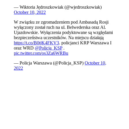
— Wiktoria Jędroszkowiak (@wjedroszkowiak)
October 10, 2022
W związku ze zgromadzeniem pod Ambasadą Rosji
wyłączony został ruch na ul. Belwederska oraz Al.
Ujazdowskie. Wyłączenia podyktowane są względami
bezpieczeństwa uczestników. Na miejscu działają
https://t.co/B0tjK4FKV3
. policjanci KRP Warszawa I
oraz WRD
@Policja_KSP
.
pic.twitter.com/os3Za6WRBu
— Policja Warszawa (@Policja_KSP)
October 10,
2022