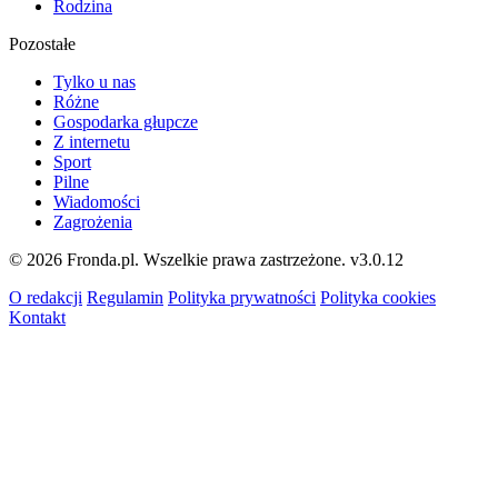
Rodzina
Pozostałe
Tylko u nas
Różne
Gospodarka głupcze
Z internetu
Sport
Pilne
Wiadomości
Zagrożenia
© 2026 Fronda.pl. Wszelkie prawa zastrzeżone.
v3.0.12
O redakcji
Regulamin
Polityka prywatności
Polityka cookies
Kontakt