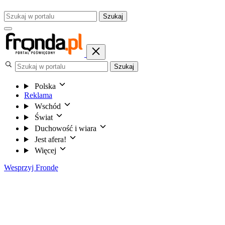
Szukaj
Szukaj
Polska
Reklama
Wschód
Świat
Duchowość i wiara
Jest afera!
Więcej
Wesprzyj Frondę