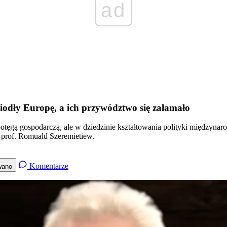
ad
odły Europę, a ich przywództwo się załamało
tęgą gospodarczą, ale w dziedzinie kształtowania polityki międzynaro
 prof. Romuald Szeremietiew.
Komentarze
wano