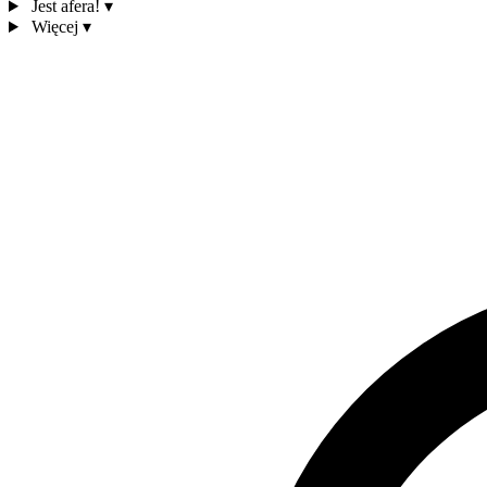
Jest afera!
▾
Więcej
▾