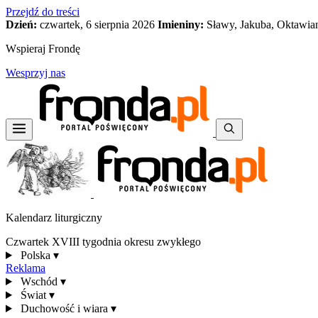
Przejdź do treści
Dzień:
czwartek, 6 sierpnia 2026
Imieniny:
Sławy, Jakuba, Oktawia
Wspieraj Frondę
Wesprzyj nas
Kalendarz liturgiczny
Czwartek XVIII tygodnia okresu zwykłego
Polska
▾
Reklama
Wschód
▾
Świat
▾
Duchowość i wiara
▾