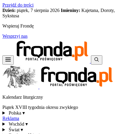
Przejdź do treści
Dzień:
piątek, 7 sierpnia 2026
Imieniny:
Kajetana, Doroty,
Sykstusa
Wspieraj Frondę
Wesprzyj nas
Kalendarz liturgiczny
Piątek XVIII tygodnia okresu zwykłego
Polska
▾
Reklama
Wschód
▾
Świat
▾