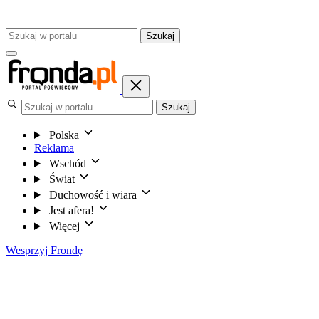
Szukaj
Szukaj
Polska
Reklama
Wschód
Świat
Duchowość i wiara
Jest afera!
Więcej
Wesprzyj Frondę