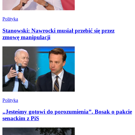
Polityka
Stanowski: Nawrocki musiał przebić się przez
zmowę manipulacji
Polityka
„Jesteśmy gotowi do porozumienia”. Bosak o pakcie
senackim z PiS