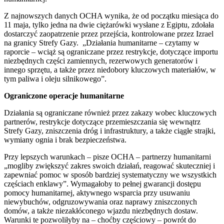
Z najnowszych danych OCHA wynika, że od początku miesiąca do
11 maja, tylko jedna na dwie ciężarówki wysłane z Egiptu, zdołała
dostarczyć zaopatrzenie przez przejścia, kontrolowane przez Izrael
na granicy Strefy Gazy. „Działania humanitarne – czytamy w
raporcie – wciąż są ograniczane przez restrykcje, dotyczące importu
niezbędnych części zamiennych, rezerwowych generatorów i
innego sprzętu, a także przez niedobory kluczowych materiałów, w
tym paliwa i oleju silnikowego”.
Ograniczone operacje humanitarne
Działania są ograniczane również przez zakazy wobec kluczowych
partnerów, restrykcje dotyczące przemieszczania się wewnątrz
Strefy Gazy, zniszczenia dróg i infrastruktury, a także ciągłe strajki,
wymiany ognia i brak bezpieczeństwa.
Przy lepszych warunkach – pisze OCHA – partnerzy humanitarni
„mogliby zwiększyć zakres swoich działań, reagować skuteczniej i
zapewniać pomoc w sposób bardziej systematyczny we wszystkich
częściach enklawy”. Wymagałoby to pełnej gwarancji dostępu
pomocy humanitarnej, aktywnego wsparcia przy usuwaniu
niewybuchów, odgruzowywania oraz naprawy zniszczonych
domów, a także niezakłóconego wjazdu niezbędnych dostaw.
Warunki te pozwoliłyby na – choćby częściowy – powrót do