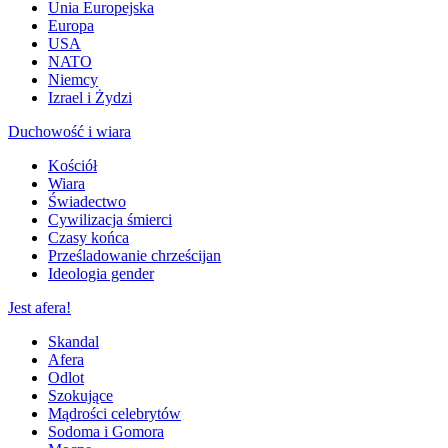
Unia Europejska
Europa
USA
NATO
Niemcy
Izrael i Żydzi
Duchowość i wiara
Kościół
Wiara
Świadectwo
Cywilizacja śmierci
Czasy końca
Prześladowanie chrześcijan
Ideologia gender
Jest afera!
Skandal
Afera
Odlot
Szokujące
Mądrości celebrytów
Sodoma i Gomora