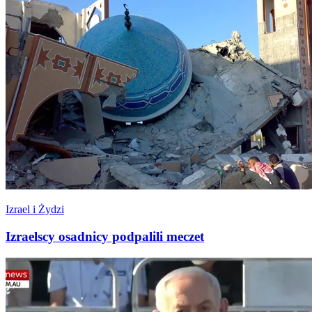
Izrael i Żydzi
Izraelscy osadnicy podpalili meczet