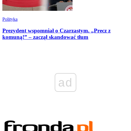
Polityka
Prezydent wspomniał o Czarzastym. „Precz z
komuną!” – zaczął skandować tłum
ad