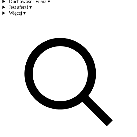
Duchowość i wiara
▾
Jest afera!
▾
Więcej
▾