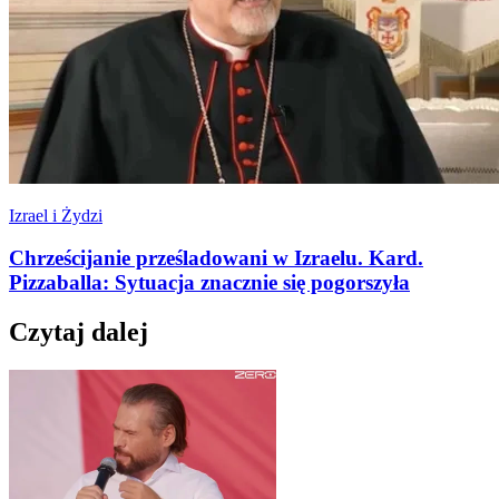
Izrael i Żydzi
Chrześcijanie prześladowani w Izraelu. Kard.
Pizzaballa: Sytuacja znacznie się pogorszyła
Czytaj dalej