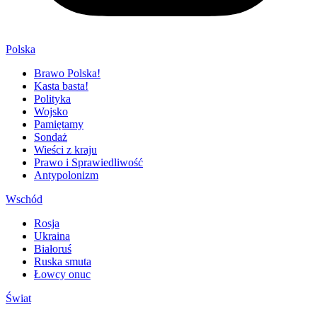
Polska
Brawo Polska!
Kasta basta!
Polityka
Wojsko
Pamiętamy
Sondaż
Wieści z kraju
Prawo i Sprawiedliwość
Antypolonizm
Wschód
Rosja
Ukraina
Białoruś
Ruska smuta
Łowcy onuc
Świat