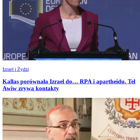
Izrael i Żydzi
Kallas porównała Izrael do… RPA i apartheidu. Tel
Awiw zrywa kontakty