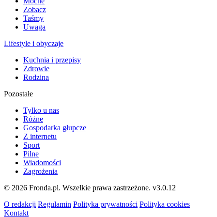
Mocne
Zobacz
Taśmy
Uwaga
Lifestyle i obyczaje
Kuchnia i przepisy
Zdrowie
Rodzina
Pozostałe
Tylko u nas
Różne
Gospodarka głupcze
Z internetu
Sport
Pilne
Wiadomości
Zagrożenia
© 2026 Fronda.pl. Wszelkie prawa zastrzeżone.
v3.0.12
O redakcji
Regulamin
Polityka prywatności
Polityka cookies
Kontakt