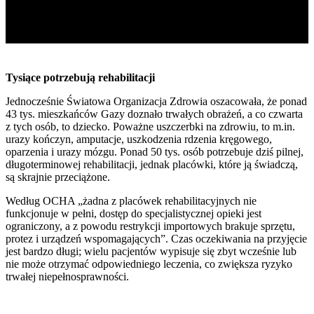
Tysiące potrzebują rehabilitacji
Jednocześnie Światowa Organizacja Zdrowia oszacowała, że ponad
43 tys. mieszkańców Gazy doznało trwałych obrażeń, a co czwarta
z tych osób, to dziecko. Poważne uszczerbki na zdrowiu, to m.in.
urazy kończyn, amputacje, uszkodzenia rdzenia kręgowego,
oparzenia i urazy mózgu. Ponad 50 tys. osób potrzebuje dziś pilnej,
długoterminowej rehabilitacji, jednak placówki, które ją świadczą,
są skrajnie przeciążone.
Według OCHA „żadna z placówek rehabilitacyjnych nie
funkcjonuje w pełni, dostęp do specjalistycznej opieki jest
ograniczony, a z powodu restrykcji importowych brakuje sprzętu,
protez i urządzeń wspomagających”. Czas oczekiwania na przyjęcie
jest bardzo długi; wielu pacjentów wypisuje się zbyt wcześnie lub
nie może otrzymać odpowiedniego leczenia, co zwiększa ryzyko
trwałej niepełnosprawności.