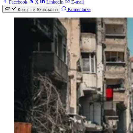
Facebook
X
LinkedIn
E-mail
Komentarze
Kopiuj link
Skopiowano