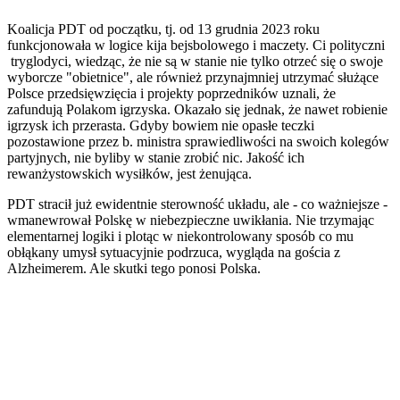
Koalicja PDT od początku, tj. od 13 grudnia 2023 roku
funkcjonowała w logice kija bejsbolowego i maczety. Ci polityczni
tryglodyci, wiedząc, że nie są w stanie nie tylko otrzeć się o swoje
wyborcze "obietnice", ale również przynajmniej utrzymać służące
Polsce przedsięwzięcia i projekty poprzedników uznali, że
zafundują Polakom igrzyska. Okazało się jednak, że nawet robienie
igrzysk ich przerasta. Gdyby bowiem nie opasłe teczki
pozostawione przez b. ministra sprawiedliwości na swoich kolegów
partyjnych, nie byliby w stanie zrobić nic. Jakość ich
rewanżystowskich wysiłków, jest żenująca.
PDT stracił już ewidentnie sterowność układu, ale - co ważniejsze -
wmanewrował Polskę w niebezpieczne uwikłania. Nie trzymając
elementarnej logiki i plotąc w niekontrolowany sposób co mu
obłąkany umysł sytuacyjnie podrzuca, wygląda na gościa z
Alzheimerem. Ale skutki tego ponosi Polska.