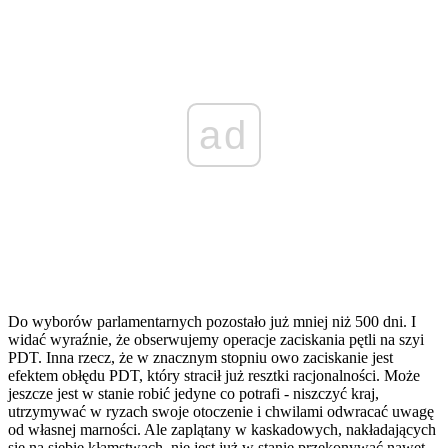
ad
Do wyborów parlamentarnych pozostało już mniej niż 500 dni. I
widać wyraźnie, że obserwujemy operacje zaciskania pętli na szyi
PDT. Inna rzecz, że w znacznym stopniu owo zaciskanie jest
efektem obłędu PDT, który stracił już resztki racjonalności. Może
jeszcze jest w stanie robić jedyne co potrafi - niszczyć kraj,
utrzymywać w ryzach swoje otoczenie i chwilami odwracać uwagę
od własnej marności. Ale zaplątany w kaskadowych, nakładających
się na siebie kłamstwach, nie jest już w stanie przekonywać nawet