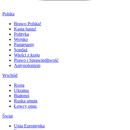
Polska
Brawo Polska!
Kasta basta!
Polityka
Wojsko
Pamiętamy
Sondaż
Wieści z kraju
Prawo i Sprawiedliwość
Antypolonizm
Wschód
Rosja
Ukraina
Białoruś
Ruska smuta
Łowcy onuc
Świat
Unia Europejska