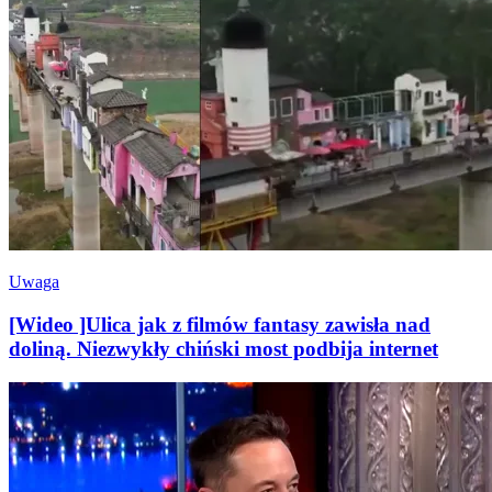
Uwaga
[Wideo ]Ulica jak z filmów fantasy zawisła nad
doliną. Niezwykły chiński most podbija internet