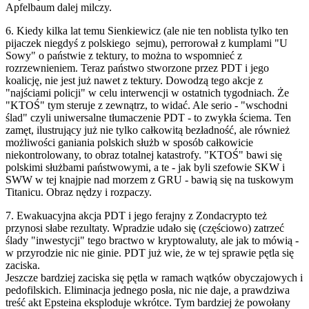
Apfelbaum dalej milczy.
6. Kiedy kilka lat temu Sienkiewicz (ale nie ten noblista tylko ten
pijaczek niegdyś z polskiego sejmu), perrorował z kumplami "U
Sowy" o państwie z tektury, to można to wspomnieć z
rozrzewnieniem. Teraz państwo stworzone przez PDT i jego
koalicję, nie jest już nawet z tektury. Dowodzą tego akcje z
"najściami policji" w celu interwencji w ostatnich tygodniach. Że
"KTOŚ" tym steruje z zewnątrz, to widać. Ale serio - "wschodni
ślad" czyli uniwersalne tłumaczenie PDT - to zwykła ściema. Ten
zamęt, ilustrujący już nie tylko całkowitą bezładność, ale również
możliwości ganiania polskich służb w sposób całkowicie
niekontrolowany, to obraz totalnej katastrofy. "KTOŚ" bawi się
polskimi służbami państwowymi, a te - jak byli szefowie SKW i
SWW w tej knajpie nad morzem z GRU - bawią się na tuskowym
Titanicu. Obraz nędzy i rozpaczy.
7. Ewakuacyjna akcja PDT i jego ferajny z Zondacrypto też
przynosi słabe rezultaty. Wpradzie udało się (częściowo) zatrzeć
ślady "inwestycji" tego bractwo w kryptowaluty, ale jak to mówią -
w przyrodzie nic nie ginie. PDT już wie, że w tej sprawie pętla się
zaciska.
Jeszcze bardziej zaciska się pętla w ramach wątków obyczajowych i
pedofilskich. Eliminacja jednego posła, nic nie daje, a prawdziwa
treść akt Epsteina eksploduje wkrótce. Tym bardziej że powołany