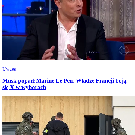
Uwaga
Musk poparł Marine Le Pen. Władze Francji boją
się X w wyborach