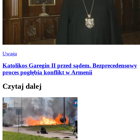
Uwaga
Katolikos Garegin II przed sądem. Bezprecedensowy
proces pogłębia konflikt w Armenii
Czytaj dalej