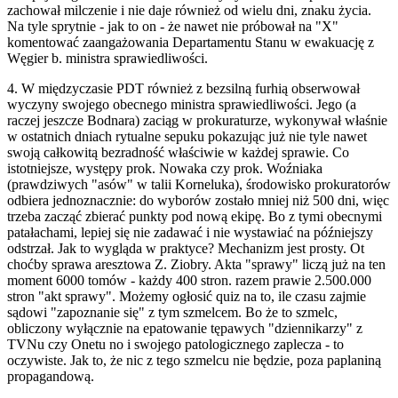
zachował milczenie i nie daje również od wielu dni, znaku życia.
Na tyle sprytnie - jak to on - że nawet nie próbował na "X"
komentować zaangażowania Departamentu Stanu w ewakuację z
Węgier b. ministra sprawiedliwości.
4. W międzyczasie PDT również z bezsilną furhią obserwował
wyczyny swojego obecnego ministra sprawiedliwości. Jego (a
raczej jeszcze Bodnara) zaciąg w prokuraturze, wykonywał właśnie
w ostatnich dniach rytualne sepuku pokazując już nie tyle nawet
swoją całkowitą bezradność właściwie w każdej sprawie. Co
istotniejsze, występy prok. Nowaka czy prok. Woźniaka
(prawdziwych "asów" w talii Korneluka), środowisko prokuratorów
odbiera jednoznacznie: do wyborów zostało mniej niż 500 dni, więc
trzeba zacząć zbierać punkty pod nową ekipę. Bo z tymi obecnymi
patałachami, lepiej się nie zadawać i nie wystawiać na późniejszy
odstrzał. Jak to wygląda w praktyce? Mechanizm jest prosty. Ot
choćby sprawa aresztowa Z. Ziobry. Akta "sprawy" liczą już na ten
moment 6000 tomów - każdy 400 stron. razem prawie 2.500.000
stron "akt sprawy". Możemy ogłosić quiz na to, ile czasu zajmie
sądowi "zapoznanie się" z tym szmelcem. Bo że to szmelc,
obliczony wyłącznie na epatowanie tępawych "dziennikarzy" z
TVNu czy Onetu no i swojego patologicznego zaplecza - to
oczywiste. Jak to, że nic z tego szmelcu nie będzie, poza paplaniną
propagandową.