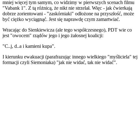
mniej więcej tym samym, co widzimy w pierwszych scenach filmu
"Vabank 1". Z tą różnicą, że nikt nie strzelał. Więc - jak ćwierkają
dobrze zorientowani - "zaskórniaki" odłożone na przyszłość, może
być ciężko wyciągnąć. Jest się naprawdę czym zamartwiać.
Wracając do Sienkiewicza (ale tego współczesnego), PDT wie co
jest "owocem" rządów jego i jego żałosnej koalicji:
"C..j, d..a i kamieni kupa".
I kierunku ewakuacji (parafrazując innego wielkiego "myśliciela" tej
formacji czyli Siemoniaka) "jak nie widać, tak nie widać".