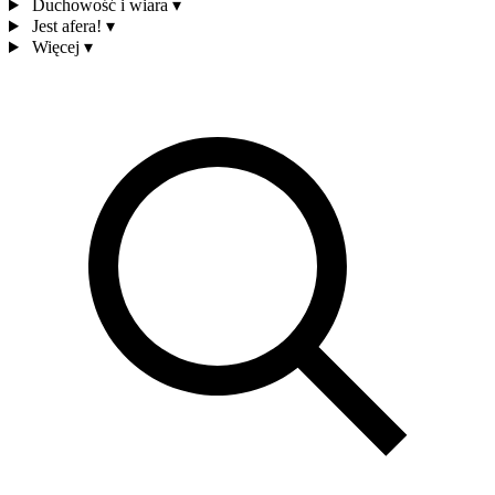
Duchowość i wiara
▾
Jest afera!
▾
Więcej
▾