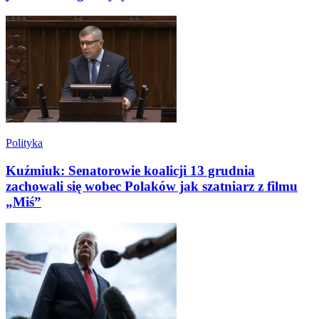
Polityka
Kuźmiuk: Senatorowie koalicji 13 grudnia
zachowali się wobec Polaków jak szatniarz z filmu
„Miś”