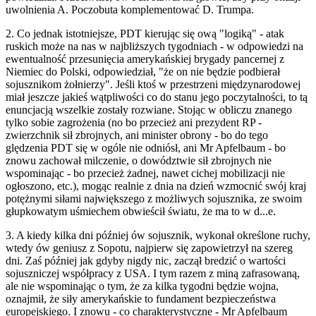
uwolnienia A. Poczobuta komplementować D. Trumpa.
2. Co jednak istotniejsze, PDT kierując się ową "logiką" - atak
ruskich może na nas w najbliższych tygodniach - w odpowiedzi na
ewentualność przesunięcia amerykańskiej brygady pancernej z
Niemiec do Polski, odpowiedział, "że on nie będzie podbierał
sojusznikom żołnierzy". Jeśli ktoś w przestrzeni międzynarodowej
miał jeszcze jakieś wątpliwości co do stanu jego poczytalności, to tą
enuncjacją wszelkie zostały rozwiane. Stojąc w obliczu znanego
tylko sobie zagrożenia (no bo przecież ani prezydent RP -
zwierzchnik sił zbrojnych, ani minister obrony - bo do tego
ględzenia PDT się w ogóle nie odniósł, ani Mr Apfelbaum - bo
znowu zachował milczenie, o dowództwie sił zbrojnych nie
wspominając - bo przecież żadnej, nawet cichej mobilizacji nie
ogłoszono, etc.), mogąc realnie z dnia na dzień wzmocnić swój kraj
potężnymi siłami największego z możliwych sojusznika, ze swoim
głupkowatym uśmiechem obwieścił światu, że ma to w d...e.
3. A kiedy kilka dni później ów sojusznik, wykonał określone ruchy,
wtedy ów geniusz z Sopotu, najpierw się zapowietrzył na szereg
dni. Zaś później jak gdyby nigdy nic, zaczął bredzić o wartości
sojuszniczej współpracy z USA. I tym razem z miną zafrasowaną,
ale nie wspominając o tym, że za kilka tygodni będzie wojna,
oznajmił, że siły amerykańskie to fundament bezpieczeństwa
europejskiego. I znowu - co charakterystyczne - Mr Apfelbaum