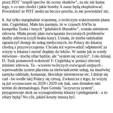
przez PDT "zespół speców do oceny skutków", za nic nie kuma
tego, o co tam chodzi i jakie bomby A zaraz będą eksplodować.
Powiedzieć że PDT siedzi na beczce prochu, to nie powiedzieć nic.
8. Już tylko marginalnie wspomnę, o twórczym wskrzeszeniu planu
min. Cegielskiej. Mało kto pamięta, że w czasach AWSu ta
kumpelka Tuska i innych "gdańskich liberałów", została ministrem
zdrowia. Miała prosty plan rozwiązania ówczesnych problemów
służby zdrowia (czyli braku kasy). Uznała, że trzeba radykalnie
ograniczyć dostęp do usług medycznych, bo Polacy do lekarza
chodzą z przyzwyczajenia. Chciała też wprowadzić odpłatność za
wizyty u lekarza i znosić dopłaty do leków. W sumie jak to wtedy
mówiono - trochę ofiar będzie, ale "system się oczyści". I oto dzisiaj
D. Tusk postanowił wskrzesić F. Cegielską w postaci obecnej
minister zdrowia. Ta - wzorem twórczych rozwiązań unijnych -
wprowadziła system płacenia za nieświadczenie usług, na masówkę
zamyka oddziały, komasuje, likwiduje nierentowne etc. I dzieje się
cud - bo wedle niej Polacy się cieszą. Zwłaszcza z tego, że wizyty
są już wyznaczane na 2028 i 2029 rok (tak, sam dostałem taki
termin do dermatologa). Pani Grenda "oczyszcza system",
przygotowuje skok na wynagrodzenia lekarzy i pielęgniarek - a że
ofiary będą? No cóż, jakieś koszty muszą być.