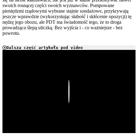
swoich rosnącej części swoich wyznawców. Pompowane
pieniędzmi rządowymi wybrane stajnie sondażowe, przykrywają
jeszcze wprawdzie (wykorzystując słabość i skłócenie opozycji) tę
nędzę jego obozu, ale PDT ma świadomość tego, że to droga
prowadząca ślepą uliczką. Bez wyjścia i - co ważniejsze - bez
powrotu.
Dalsza część artykułu pod video
Play