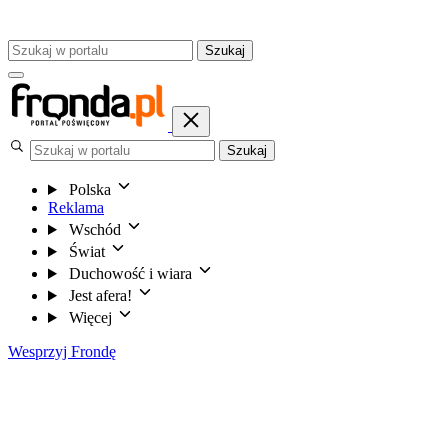
Szukaj
Szukaj
Polska
Reklama
Wschód
Świat
Duchowość i wiara
Jest afera!
Więcej
Wesprzyj Frondę