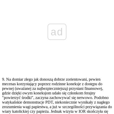
ad
9. Na domiar złego jak donoszą dobrze zorientowani, pewien
mecenas korzystający poprzez rodzinne koneksje z dostępu do
pewnej (uważanej za najbezpieczniejszą) przystani finansowej,
gdzie dzięki owym koneksjom udało się członkom ferajny
"powierzyć środki", zaczyna zachowywać się nerwowo. Podobno
watykańskie demonstracje PDT, niekoniecznie wynikały z nagłego
zrozumienia wagi papiestwa, a już w szczególności przywiązania do
wiary katolickiej czy papieża. Jednak wizyta w IOR skończyła się