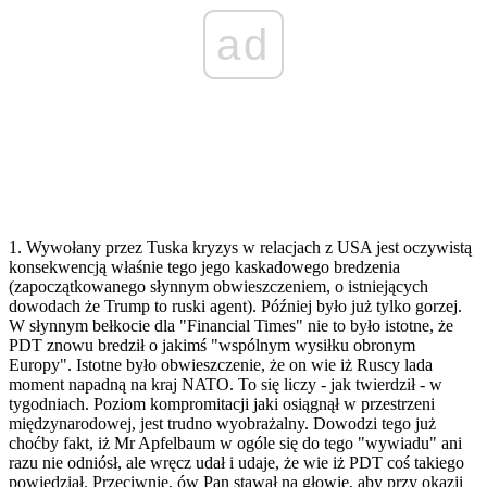
ad
1. Wywołany przez Tuska kryzys w relacjach z USA jest oczywistą
konsekwencją właśnie tego jego kaskadowego bredzenia
(zapoczątkowanego słynnym obwieszczeniem, o istniejących
dowodach że Trump to ruski agent). Później było już tylko gorzej.
W słynnym bełkocie dla "Financial Times" nie to było istotne, że
PDT znowu bredził o jakimś "wspólnym wysiłku obronym
Europy". Istotne było obwieszczenie, że on wie iż Ruscy lada
moment napadną na kraj NATO. To się liczy - jak twierdził - w
tygodniach. Poziom kompromitacji jaki osiągnął w przestrzeni
międzynarodowej, jest trudno wyobrażalny. Dowodzi tego już
choćby fakt, iż Mr Apfelbaum w ogóle się do tego "wywiadu" ani
razu nie odniósł, ale wręcz udał i udaje, że wie iż PDT coś takiego
powiedział. Przeciwnie, ów Pan stawał na głowie, aby przy okazji