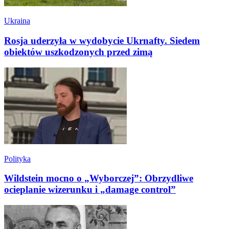
Ukraina
Rosja uderzyła w wydobycie Ukrnafty. Siedem
obiektów uszkodzonych przed zimą
Polityka
Wildstein mocno o „Wyborczej”: Obrzydliwe
ocieplanie wizerunku i „damage control”