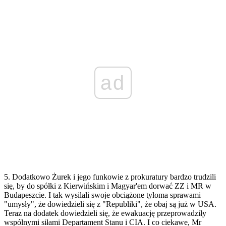
ad
5. Dodatkowo Żurek i jego funkowie z prokuratury bardzo trudzili
się, by do spółki z Kierwińskim i Magyar'em dorwać ZZ i MR w
Budapeszcie. I tak wysilali swoje obciążone tyloma sprawami
"umysły", że dowiedzieli się z "Republiki", że obaj są już w USA.
Teraz na dodatek dowiedzieli się, że ewakuację przeprowadziły
wspólnymi siłami Departament Stanu i CIA. I co ciekawe, Mr