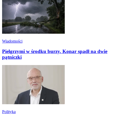
Wiadomości
Pielgrzymi w środku burzy. Konar spadł na dwie
pątniczki
Polityka