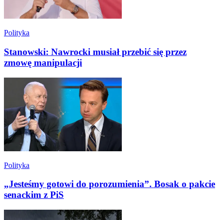
Polityka
Stanowski: Nawrocki musiał przebić się przez
zmowę manipulacji
Polityka
„Jesteśmy gotowi do porozumienia”. Bosak o pakcie
senackim z PiS