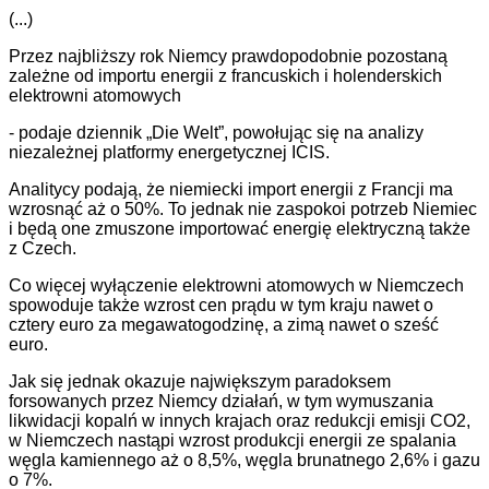
(...)
Przez najbliższy rok Niemcy prawdopodobnie pozostaną
zależne od importu energii z francuskich i holenderskich
elektrowni atomowych
- podaje dziennik „Die Welt”, powołując się na analizy
niezależnej platformy energetycznej ICIS.
Analitycy podają, że niemiecki import energii z Francji ma
wzrosnąć aż o 50%. To jednak nie zaspokoi potrzeb Niemiec
i będą one zmuszone importować energię elektryczną także
z Czech.
Co więcej wyłączenie elektrowni atomowych w Niemczech
spowoduje także wzrost cen prądu w tym kraju nawet o
cztery euro za megawatogodzinę, a zimą nawet o sześć
euro.
Jak się jednak okazuje największym paradoksem
forsowanych przez Niemcy działań, w tym wymuszania
likwidacji kopalń w innych krajach oraz redukcji emisji CO2,
w Niemczech nastąpi wzrost produkcji energii ze spalania
węgla kamiennego aż o 8,5%, węgla brunatnego 2,6% i gazu
o 7%.