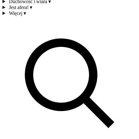
Duchowość i wiara
▾
Jest afera!
▾
Więcej
▾