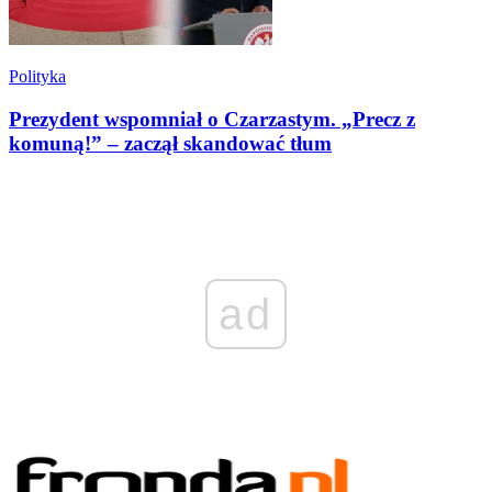
Polityka
Prezydent wspomniał o Czarzastym. „Precz z
komuną!” – zaczął skandować tłum
ad