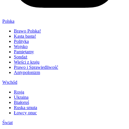
Polska
Brawo Polska!
Kasta basta!
Polityka
Wojsko
Pamiętamy
Sondaż
Wieści z kraju
Prawo i Sprawiedliwość
Antypolonizm
Wschód
Rosja
Ukraina
Białoruś
Ruska smuta
Łowcy onuc
Świat