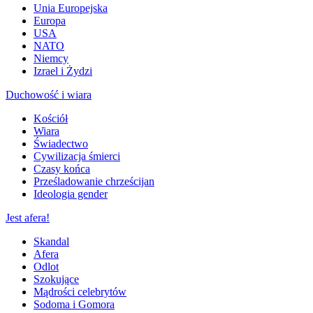
Unia Europejska
Europa
USA
NATO
Niemcy
Izrael i Żydzi
Duchowość i wiara
Kościół
Wiara
Świadectwo
Cywilizacja śmierci
Czasy końca
Prześladowanie chrześcijan
Ideologia gender
Jest afera!
Skandal
Afera
Odlot
Szokujące
Mądrości celebrytów
Sodoma i Gomora