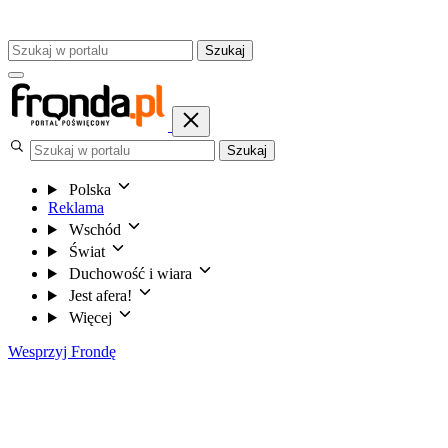
Szukaj
Szukaj
Polska
Reklama
Wschód
Świat
Duchowość i wiara
Jest afera!
Więcej
Wesprzyj Frondę