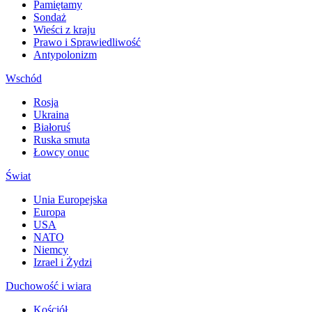
Pamiętamy
Sondaż
Wieści z kraju
Prawo i Sprawiedliwość
Antypolonizm
Wschód
Rosja
Ukraina
Białoruś
Ruska smuta
Łowcy onuc
Świat
Unia Europejska
Europa
USA
NATO
Niemcy
Izrael i Żydzi
Duchowość i wiara
Kościół