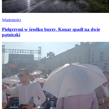
Wiadomości
Pielgrzymi w środku burzy. Konar spadł na dwie
pątniczki