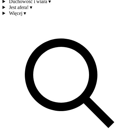
Duchowość i wiara
▾
Jest afera!
▾
Więcej
▾