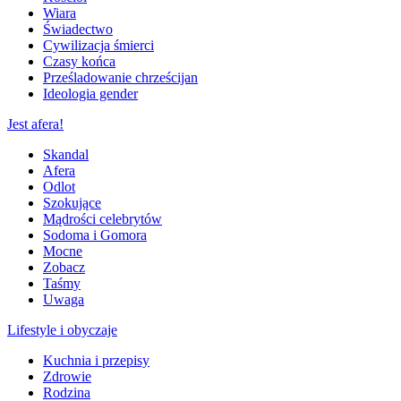
Wiara
Świadectwo
Cywilizacja śmierci
Czasy końca
Prześladowanie chrześcijan
Ideologia gender
Jest afera!
Skandal
Afera
Odlot
Szokujące
Mądrości celebrytów
Sodoma i Gomora
Mocne
Zobacz
Taśmy
Uwaga
Lifestyle i obyczaje
Kuchnia i przepisy
Zdrowie
Rodzina