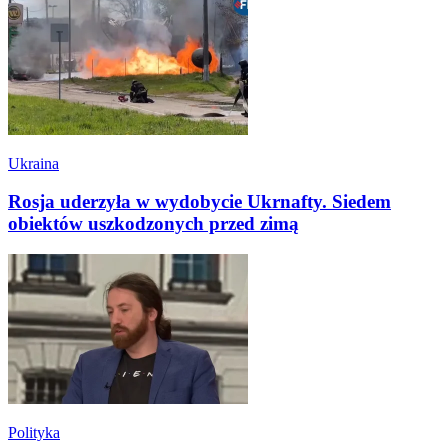
Ukraina
Rosja uderzyła w wydobycie Ukrnafty. Siedem
obiektów uszkodzonych przed zimą
Polityka