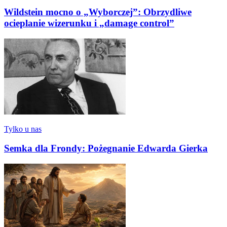
Wildstein mocno o „Wyborczej”: Obrzydliwe
ocieplanie wizerunku i „damage control”
Tylko u nas
Semka dla Frondy: Pożegnanie Edwarda Gierka