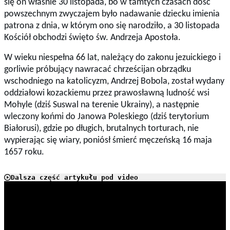
się on właśnie 30 listopada, bo w tamtych czasach dość
powszechnym zwyczajem było nadawanie dziecku imienia
patrona z dnia, w którym ono się narodziło, a 30 listopada
Kościół obchodzi święto św. Andrzeja Apostoła.
W wieku niespełna 66 lat, należący do zakonu jezuickiego i
gorliwie próbujący nawracać chrześcijan obrządku
wschodniego na katolicyzm, Andrzej Bobola, został wydany
oddziałowi kozackiemu przez prawosławną ludność wsi
Mohyle (dziś Suswal na terenie Ukrainy), a następnie
wleczony końmi do Janowa Poleskiego (dziś terytorium
Białorusi), gdzie po długich, brutalnych torturach, nie
wypierając się wiary, poniósł śmierć męczeńską 16 maja
1657 roku.
Dalsza część artykułu pod video