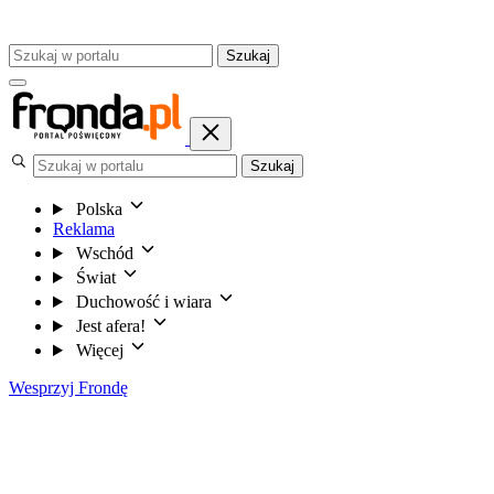
Szukaj
Szukaj
Polska
Reklama
Wschód
Świat
Duchowość i wiara
Jest afera!
Więcej
Wesprzyj Frondę