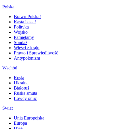
Polska
Brawo Polska!
Kasta basta!
Polityka
Wojsko
Pamiętamy
Sondaż
Wieści z kraju
Prawo i Sprawiedliwość
Antypolonizm
Wschód
Rosja
Ukraina
Białoruś
Ruska smuta
Łowcy onuc
Świat
Unia Europejska
Europa
USA