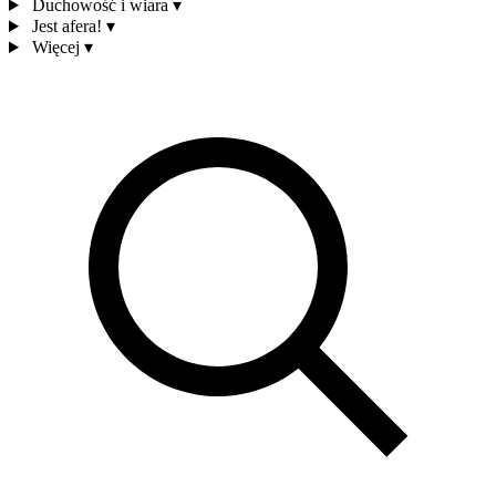
Duchowość i wiara
▾
Jest afera!
▾
Więcej
▾