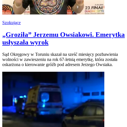
Szokujące
„Groziła” Jerzemu Owsiakowi. Emerytka
usłyszała wyrok
Sąd Okręgowy w Toruniu skazał na sześć miesięcy pozbawienia
wolności w zawieszeniu na rok 67-letnią emerytkę, która została
oskarżona o kierowanie gróźb pod adresem Jerzego Owsiaka.