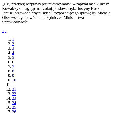
„Czy przebieg rozprawy jest rejestrowany?” – zapytał mec. Łukasz
Kowalczyk, reagując na szokujące słowa sędzi Justyny Koski-
Janusz, przewodniczącej składu rozpoznającego sprawę ks. Michała
Olszewskiego i dwóch b. urzędniczek Ministerstwa
Sprawiedliwości.
«
‹
1
2
3
4
5
6
7
8
9
10
…
21
22
23
24
25
26