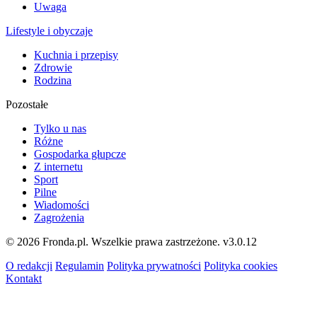
Uwaga
Lifestyle i obyczaje
Kuchnia i przepisy
Zdrowie
Rodzina
Pozostałe
Tylko u nas
Różne
Gospodarka głupcze
Z internetu
Sport
Pilne
Wiadomości
Zagrożenia
© 2026 Fronda.pl. Wszelkie prawa zastrzeżone.
v3.0.12
O redakcji
Regulamin
Polityka prywatności
Polityka cookies
Kontakt