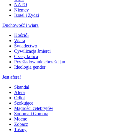
NATO
Niemcy
Izrael i Żydzi
Duchowość i wiara
Kościół
Wiara
Świadectwo
Cywilizacja śmierci
Czasy końca
Prześladowanie chrześcijan
Ideologia gender
Jest afera!
Skandal
Afera
Odlot
Szokujące
Mądrości celebrytów
Sodoma i Gomora
Mocne
Zobacz
Taśmy