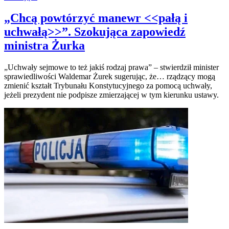
„Chcą powtórzyć manewr <<pałą i
uchwałą>>”. Szokująca zapowiedź
ministra Żurka
„Uchwały sejmowe to też jakiś rodzaj prawa” – stwierdził minister
sprawiedliwości Waldemar Żurek sugerując, że… rządzący mogą
zmienić kształt Trybunału Konstytucyjnego za pomocą uchwały,
jeżeli prezydent nie podpisze zmierzającej w tym kierunku ustawy.