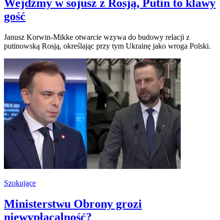
Wejdźmy w sojusz z Rosją, Putin to klawy
gość
Janusz Korwin-Mikke otwarcie wzywa do budowy relacji z
putinowską Rosją, określając przy tym Ukrainę jako wroga Polski.
Szokujące
Ministerstwu Obrony grozi
niewypłacalność?