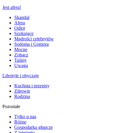
Jest afera!
Skandal
Afera
Odlot
Szokujące
Mądrości celebrytów
Sodoma i Gomora
Mocne
Zobacz
Taśmy
Uwaga
Lifestyle i obyczaje
Kuchnia i przepisy
Zdrowie
Rodzina
Pozostałe
Tylko u nas
Różne
Gospodarka głupcze
Z internetu