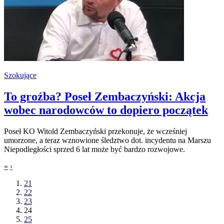
Szokujące
To groźba? Poseł Zembaczyński: Akcja
wobec narodowców to dopiero początek
Poseł KO Witold Zembaczyński przekonuje, że wcześniej
umorzone, a teraz wznowione śledztwo dot. incydentu na Marszu
Niepodległości sprzed 6 lat może być bardzo rozwojowe.
«
‹
21
22
23
24
25