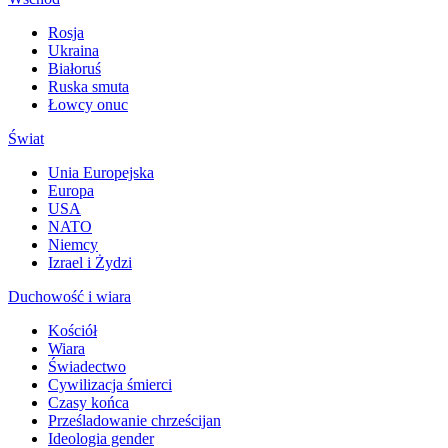
Rosja
Ukraina
Białoruś
Ruska smuta
Łowcy onuc
Świat
Unia Europejska
Europa
USA
NATO
Niemcy
Izrael i Żydzi
Duchowość i wiara
Kościół
Wiara
Świadectwo
Cywilizacja śmierci
Czasy końca
Prześladowanie chrześcijan
Ideologia gender