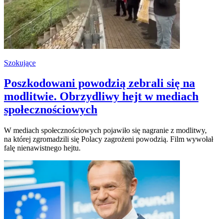
Szokujące
Poszkodowani powodzią zebrali się na
modlitwie. Obrzydliwy hejt w mediach
społecznościowych
W mediach społecznościowych pojawiło się nagranie z modlitwy,
na której zgromadzili się Polacy zagrożeni powodzią. Film wywołał
falę nienawistnego hejtu.