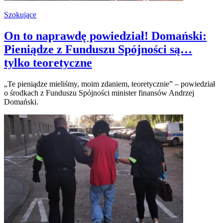
Szokujące
On to naprawdę powiedział! Domański:
Pieniądze z Funduszu Spójności są…
tylko teoretyczne
„Te pieniądze mieliśmy, moim zdaniem, teoretycznie” – powiedział
o środkach z Funduszu Spójności minister finansów Andrzej
Domański.