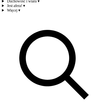
Duchowość i wiara
▾
Jest afera!
▾
Więcej
▾