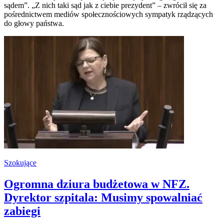
sądem”. „Z nich taki sąd jak z ciebie prezydent” – zwrócił się za
pośrednictwem mediów społecznościowych sympatyk rządzących
do głowy państwa.
Szokujące
Ogromna dziura budżetowa w NFZ.
Dyrektor szpitala: Musimy spowalniać
zabiegi