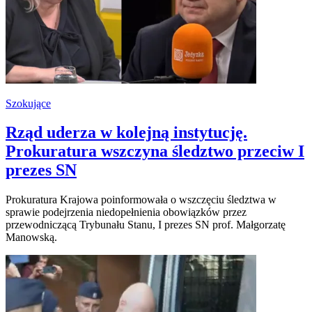
Szokujące
Rząd uderza w kolejną instytucję.
Prokuratura wszczyna śledztwo przeciw I
prezes SN
Prokuratura Krajowa poinformowała o wszczęciu śledztwa w
sprawie podejrzenia niedopełnienia obowiązków przez
przewodniczącą Trybunału Stanu, I prezes SN prof. Małgorzatę
Manowską.