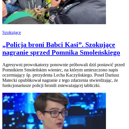
Szokujące
„Policja broni Babci Kasi”. Szokujące
nagranie sprzed Pomnika Smoleńskiego
Agresywni prowokatorzy ponownie próbowali dziś postawić przed
Pomnikiem Smoleńskim wieniec, na którym umieszczono napis
oczerniający śp. prezydenta Lecha Kaczyńskiego. Poseł Dariusz
Matecki opublikował nagranie z tego zdarzenia stwierdzając, że
funkcjonariusze policji bronili znieważającej tabliczki.