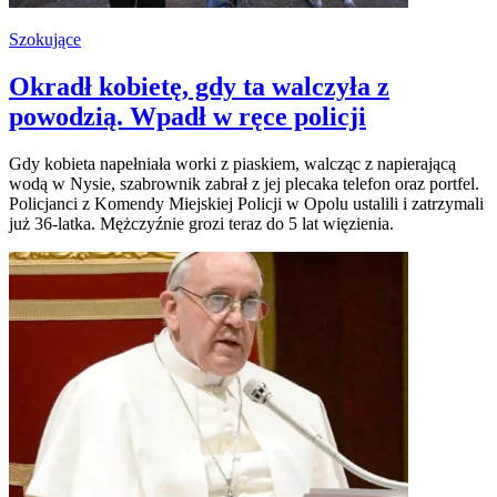
Szokujące
Okradł kobietę, gdy ta walczyła z
powodzią. Wpadł w ręce policji
Gdy kobieta napełniała worki z piaskiem, walcząc z napierającą
wodą w Nysie, szabrownik zabrał z jej plecaka telefon oraz portfel.
Policjanci z Komendy Miejskiej Policji w Opolu ustalili i zatrzymali
już 36-latka. Mężczyźnie grozi teraz do 5 lat więzienia.