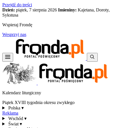
Przejdź do treści
Dzień:
piątek, 7 sierpnia 2026
Imieniny:
Kajetana, Doroty,
Sykstusa
Wspieraj Frondę
Wesprzyj nas
Kalendarz liturgiczny
Piątek XVIII tygodnia okresu zwykłego
Polska
▾
Reklama
Wschód
▾
Świat
▾