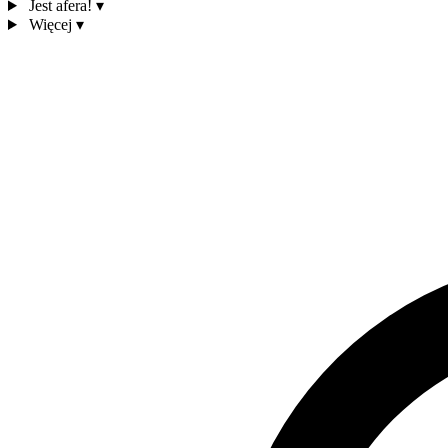
Jest afera!
▾
Więcej
▾