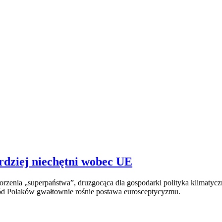
rdziej niechętni wobec UE
rzenia „superpaństwa”, druzgocąca dla gospodarki polityka klimatyczn
ród Polaków gwałtownie rośnie postawa eurosceptycyzmu.