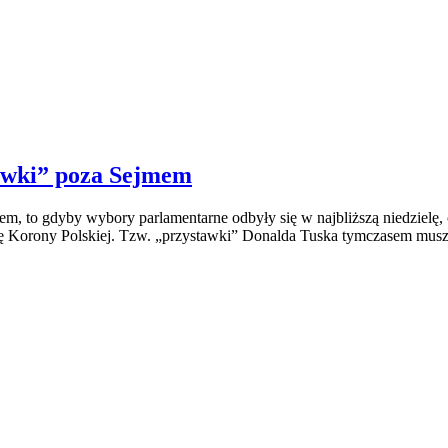
awki” poza Sejmem
m, to gdyby wybory parlamentarne odbyły się w najbliższą niedzielę,
cję Korony Polskiej. Tzw. „przystawki” Donalda Tuska tymczasem mu